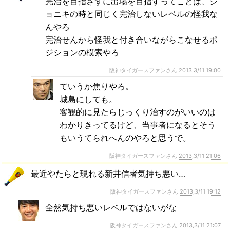
完治を目指さずに出場を目指すってことは、ジ
ョニキの時と同じく完治しないレベルの怪我な
んやろ
完治せんから怪我と付き合いながらこなせるポ
ジションの模索やろ
阪神タイガースファンさん
2013,3/11 19:00
ていうか焦りやろ。
城島にしても。
客観的に見たらじっくり治すのがいいのは
わかりきってるけど、当事者になるとそう
もいうてられへんのやろと思うで。
阪神タイガースファンさん
2013,3/11 21:06
最近やたらと現れる新井信者気持ち悪い…
阪神タイガースファンさん
2013,3/11 19:12
全然気持ち悪いレベルではないがな
阪神タイガースファンさん
2013,3/11 21:07