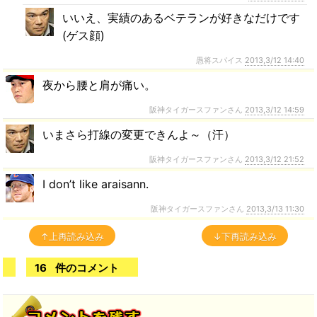
いいえ、実績のあるベテランが好きなだけです
(ゲス顔)
愚将スパイス
2013,3/12 14:40
夜から腰と肩が痛い。
阪神タイガースファンさん
2013,3/12 14:59
いまさら打線の変更できんよ～（汗）
阪神タイガースファンさん
2013,3/12 21:52
I don’t like araisann.
阪神タイガースファンさん
2013,3/13 11:30
↑上再読み込み
↓下再読み込み
16
件のコメント