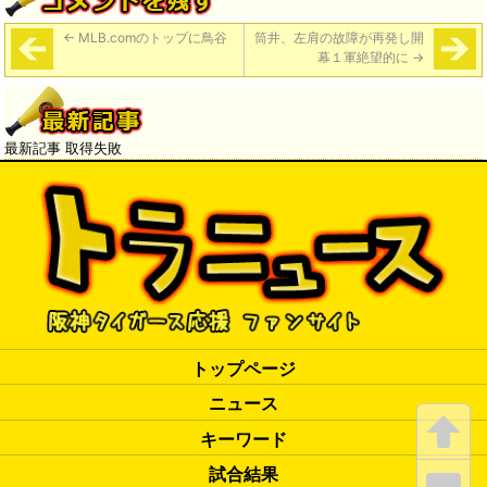
←
MLB.comのトップに鳥谷
筒井、左肩の故障が再発し開
幕１軍絶望的に
→
最新記事 取得失敗
トップページ
ニュース
キーワード
試合結果