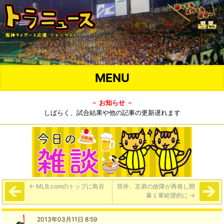
MENU
－ お知らせ －
しばらく、試合結果や他の記事の更新遅れます
←
MLB.comのトップに鳥谷
筒井、左肩の故障が再発し開
幕１軍絶望的に
→
2013年03月11日 8:59