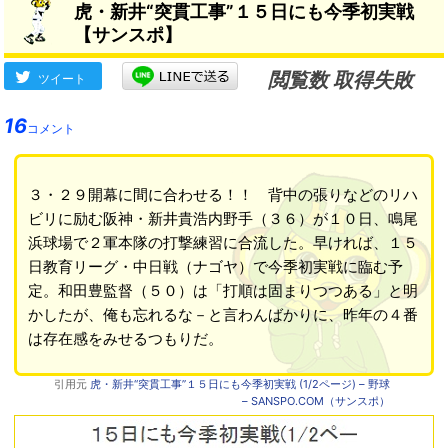
虎・新井“突貫工事”１５日にも今季初実戦
【サンスポ】
閲覧数 取得失敗
ツイート
16
コメント
３・２９開幕に間に合わせる！！ 背中の張りなどのリハ
ビリに励む阪神・新井貴浩内野手（３６）が１０日、鳴尾
浜球場で２軍本隊の打撃練習に合流した。早ければ、１５
日教育リーグ・中日戦（ナゴヤ）で今季初実戦に臨む予
定。和田豊監督（５０）は「打順は固まりつつある」と明
かしたが、俺も忘れるな－と言わんばかりに、昨年の４番
は存在感をみせるつもりだ。
引用元
虎・新井“突貫工事”１５日にも今季初実戦 (1/2ページ) – 野球
– SANSPO.COM（サンスポ）