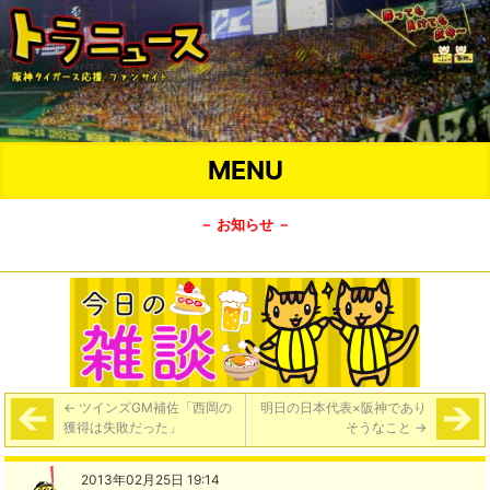
MENU
－ お知らせ －
←
ツインズGM補佐「西岡の
明日の日本代表×阪神であり
獲得は失敗だった」
そうなこと
→
2013年02月25日 19:14