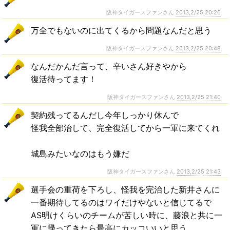
阪神タイガースファンさん
2013,2/25 20:26
万全でもないのに出てくるから問題なんだと思う
阪神タイガースファンさん
2013,2/25 20:48
なんだかんだ言って、辛いさん好きやから
復活待ってます！
阪神タイガースファンさん
2013,2/25 21:40
契約残ってるんだし今年しっかり休んで
怪我全部治して、完全復活してから一軍に来てくれ
城島みたいなのはもう嫌だ
阪神タイガースファンさん
2013,2/25 21:43
選手会の重荷を下ろし、怪我を完治した新井さんに
一番期待してるのはワイだけやないと信じてるで
AS明けくらいのチームが苦しい時に、藤浪と共に一
軍に帰ってきたら最高にカッコいいと思う