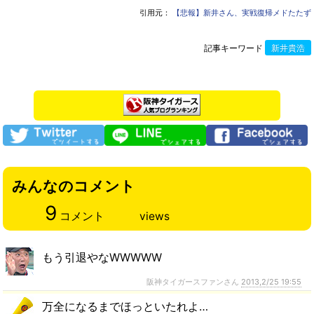
引用元：
【悲報】新井さん、実戦復帰メドたたず
記事キーワード
新井貴浩
みんなのコメント
9
コメント
views
もう引退やなWWWWW
阪神タイガースファンさん
2013,2/25 19:55
万全になるまでほっといたれよ…