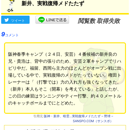
新井、実戦復帰メドたたず
閲覧数 取得失敗
ツイート
9
コメント
阪神春季キャンプ（２４日、安芸）４番候補の新井良の
兄・貴浩は、背中の張りのため、安芸２軍キャンプでリハ
ビリ中だ。福留、西岡ら主力のほとんどがオープン戦に出
場している中で、実戦復帰のメドがたっていない。権田ト
レーナーは「（打撃では）力の入れ方も強くなってきた。
（新井）本人もそこ（開幕）を考えている」と話したが、
この日の練習はランニングやティー打撃、約４０メートル
のキャッチボールまでにとどめた。
引用元
阪神・新井、暗雲…実戦復帰メドたたず – 野球 –
SANSPO.COM（サンスポ）