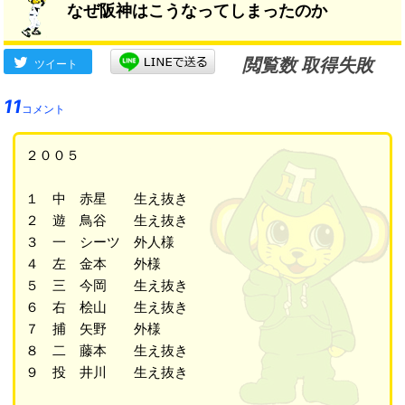
なぜ阪神はこうなってしまったのか
閲覧数 取得失敗
ツイート
11
コメント
２００５
１ 中 赤星 生え抜き
２ 遊 鳥谷 生え抜き
３ 一 シーツ 外人様
４ 左 金本 外様
５ 三 今岡 生え抜き
６ 右 桧山 生え抜き
７ 捕 矢野 外様
８ 二 藤本 生え抜き
９ 投 井川 生え抜き