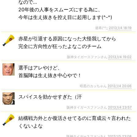
なので…
20年後の人事をスムーズにする為に、
今年は生え抜きを控え目に起用します(^-^)
迷将(^^;;
2013,1/4 18:19
赤星が引退する原因になった大怪我してから
完全に方向性が狂ったよなこのチーム
阪神タイガースファンさん
2013,1/4 19:02
選手はアレやけど、
首脳陣は生え抜き中心やで！
暗黒のカッちゃん
2013,1/4 20:06
スパイスを効かせすぎた（汗
阪神タイガースファンさん
2013,1/4 23:57
結構戦力外とか復活させてるのに育成云々言われた
くないよな
阪神タイガースファンさん
2013,1/5 23:08