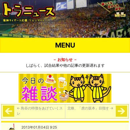
MENU
－ お知らせ －
しばらく、試合結果や他の記事の更新遅れます
←
鳥谷の特徴をあげていくス
北條、「虎の坂本」目指す
→
レ
2013年01月04日 9:25