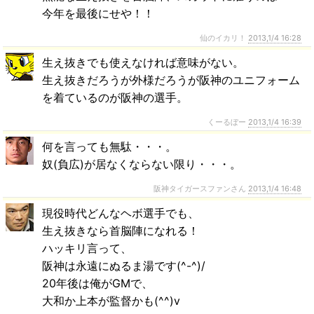
今年を最後にせや！！
仙のイカリ！
2013,1/4 16:28
生え抜きでも使えなければ意味がない。
生え抜きだろうが外様だろうが阪神のユニフォーム
を着ているのが阪神の選手。
くーるぼー
2013,1/4 16:39
何を言っても無駄・・・。
奴(負広)が居なくならない限り・・・。
阪神タイガースファンさん
2013,1/4 16:48
現役時代どんなヘボ選手でも、
生え抜きなら首脳陣になれる！
ハッキリ言って、
阪神は永遠にぬるま湯です(^-^)/
20年後は俺がGMで、
大和か上本が監督かも(^^)v