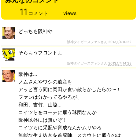
みんなのコメント
11
コメント
views
どっちも阪神や
阪神タイガースファンさん
2013,1/4 10:22
そらもうフロントよ
阪神タイガースファンさん
2013,1/4 14:28
阪神は…
ノムさんやワシの遺産を
アッと言う間に岡田が食い散らかしたらの〜！
ファンは分かってるやろが、
和田、吉竹、山脇…
コイツらをコーチに雇う球団なんか
阪神以外には無いぞ！
コイツらに采配や育成なんかムリやろ！
無能な生え抜きを首脳陣、スカウトに雇うのは