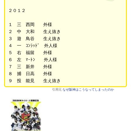
２０１２
１ 三 西岡 外様
２ 中 大和 生え抜き
３ 遊 鳥谷 生え抜き
４ 一 ｺﾝﾗｯﾄﾞ 外人様
５ 右 福留 外様
６ 左 ﾏｰﾄﾝ 外人様
７ 三 新井 外様
８ 捕 日高 外様
９ 投 能見 生え抜き
引用元
なぜ阪神はこうなってしまったのか