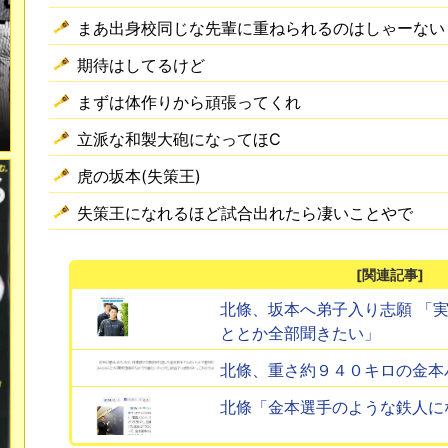
まあ出身校同じな先輩に重ねられるのはしゃーない
期待はしてるけど
まずは体作りから頑張ってくれ
立派な和製大砲になってほC
虎の坂本(失策王)
失策王になれるほど試合出れたら凄いことやで
[関連記事]
北條、坂本へ弟子入り志願 「
ととか全部聞きたい」
北條、重さ約９４０キロの金本
北條「金本選手のような鉄人に