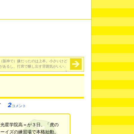
（阪神で）嫌だったのは上本。小さいけど
があるし、打席で醸し出す雰囲気がいい」
→
2
コメント
＝光星学院高＝が３日、「虎の
ボーイズの練習場で本格始動。