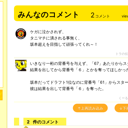
みんなのコメント
2
コメント
vie
ケガに泣かされず、
タニマチに潰される事無く、
坂本超えを目指して頑張ってくれ～！
トラの伝
いきなり一桁の背番号を与えず、「67」あたりからス
結果を出してから背番号「６」とかを奪ってほしかっ
坂本だってドラフト1位なのに背番号「61」からスタ
彼は結果を出して背番号「６」を奪った。
くーる
↑上再読み込み
↓下
2
件のコメント