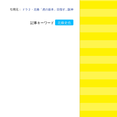
引用元：
ドラ２・北條「虎の坂本」目指す…阪神
記事キーワード
北條史也