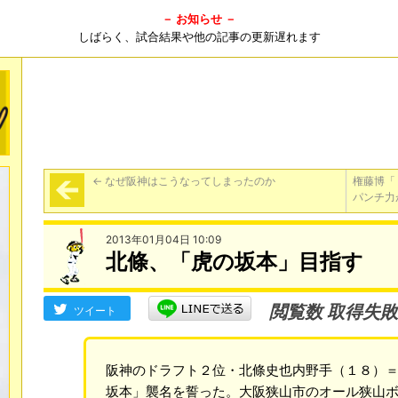
－ お知らせ －
しばらく、試合結果や他の記事の更新遅れます
←
なぜ阪神はこうなってしまったのか
権藤博「
パンチ力
2013年01月04日 10:09
北條、「虎の坂本」目指す
閲覧数 取得失敗
ツイート
阪神のドラフト２位・北條史也内野手（１８）
坂本」襲名を誓った。大阪狭山市のオール狭山