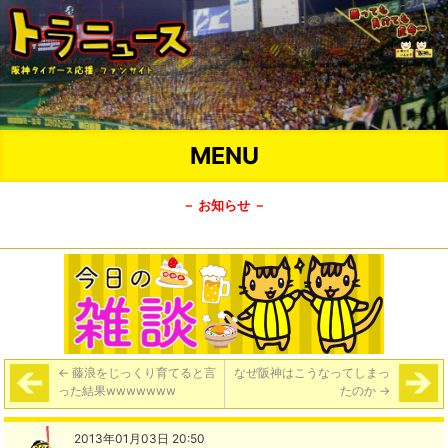
MENU
－ お知らせ －
←
藤浪をじっくり育てると言
なぜ阪神はこうなってしまっ
った結果wwwwwww
たのか
→
2013年01月03日 20:50