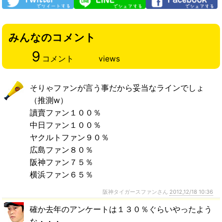
みんなのコメント
9
コメント
views
そりゃファンが言う事だから妥当なラインでしょ
（推測w）
讀賣ファン１００％
中日ファン１００％
ヤクルトファン９０％
広島ファン８０％
阪神ファン７５％
横浜ファン６５％
阪神タイガースファンさん
2012,12/18 10:36
確か去年のアンケートは１３０％ぐらいやったよう
な・・・