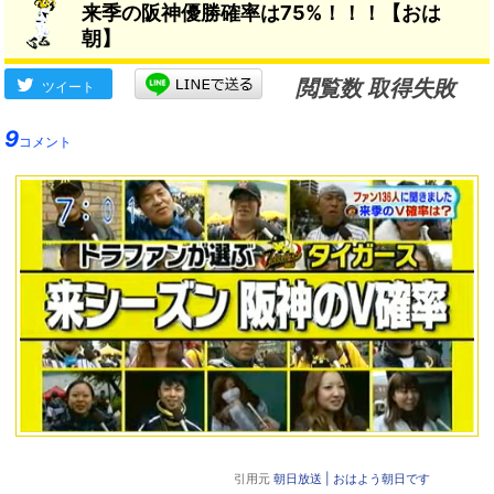
来季の阪神優勝確率は75%！！！【おは
朝】
閲覧数 取得失敗
ツイート
9
コメント
引用元
朝日放送 | おはよう朝日です