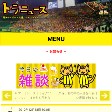
MENU
－ お知らせ －
←
マートン「ストライクゾー
久保、箱の中の人形を不安げ
ンについては文句を言わな
な表情で触る
→
い」
2012年12月18日 10:05