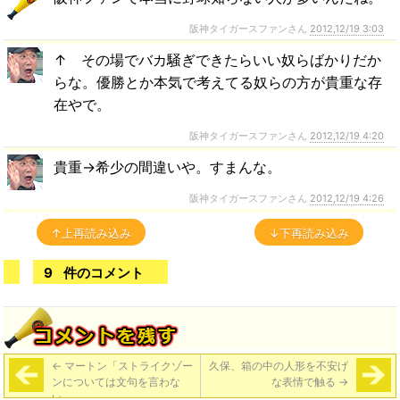
阪神タイガースファンさん
2012,12/19 3:03
↑ その場でバカ騒ぎできたらいい奴らばかりだか
らな。優勝とか本気で考えてる奴らの方が貴重な存
在やで。
阪神タイガースファンさん
2012,12/19 4:20
貴重→希少の間違いや。すまんな。
阪神タイガースファンさん
2012,12/19 4:26
↑上再読み込み
↓下再読み込み
9
件のコメント
←
マートン「ストライクゾー
久保、箱の中の人形を不安げ
ンについては文句を言わな
な表情で触る
→
い」