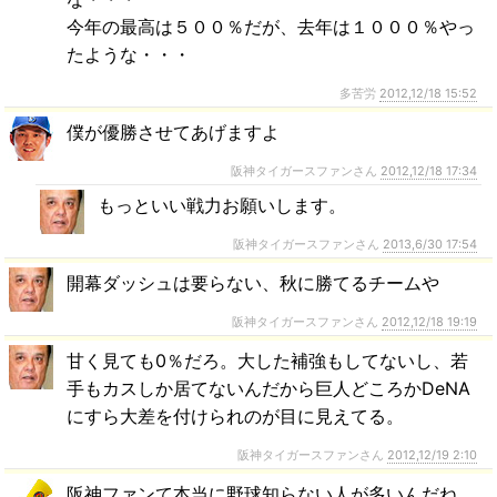
今年の最高は５００％だが、去年は１０００％やっ
たような・・・
多苦労
2012,12/18 15:52
僕が優勝させてあげますよ
阪神タイガースファンさん
2012,12/18 17:34
もっといい戦力お願いします。
阪神タイガースファンさん
2013,6/30 17:54
開幕ダッシュは要らない、秋に勝てるチームや
阪神タイガースファンさん
2012,12/18 19:19
甘く見ても0％だろ。大した補強もしてないし、若
手もカスしか居てないんだから巨人どころかDeNA
にすら大差を付けられのが目に見えてる。
阪神タイガースファンさん
2012,12/19 2:10
阪神ファンて本当に野球知らない人が多いんだね。