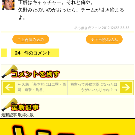
正解はキャッチャー。それと俺や。
矢野みたのいのがおったら、チームが引き締まる
よ。
名も無き虎ファン
2012,12/22 23:58
↑上再読み込み
↓下再読み込み
24
件のコメント
←
久慈 「基本的には二塁・西
福留って外務大臣になったほ
岡、遊撃・鳥谷」
うがいいんじゃね？
→
最新記事 取得失敗