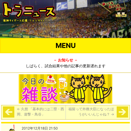
MENU
－ お知らせ －
しばらく、試合結果や他の記事の更新遅れます
←
久慈 「基本的には二塁・西
福留って外務大臣になったほ
岡、遊撃・鳥谷」
うがいいんじゃね？
→
2012年12月18日 21:50