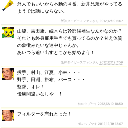
外人でもいいから不動の４番。新井兄弟がやってる
ようでは話にならない。
阪神タイガースファンさん
2012,12/19 6:57
山脇、吉田康、続木らは幹部候補生なんかなのか？
それとも終身雇用手当でも貰ってるのか？甘え体質
の象徴みたいな連中じゃんか。
あいつら追い出すとこから始めよう！
阪神タイガースファンさん
2012,12/19 7:59
投手、村山、江夏、小林・・・
野手、田淵、掛布、バース・・・
監督、オレ！
優勝間違いなしや！！
仙のツブヤキ
2012,12/19 10:50
フィルダーを忘れとった！
仙のツブヤキ
2012,12/19 12:07