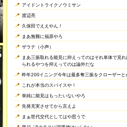
アイドントライクノウミサン
渡辺亮
久保田でええやん！
まあ無難に福原やろ
ザラテ（小声）
まあ三振取れる能見に抑えってのはそれ単体で見れ
られるやつを抑えってのは論外だな
昨年200イニング今年は最多奪三振をクローザーと
これが本当のスパイスや！
単純に能見はもったいないやろ
先発充実させてから言えよ
まぁ世代交代としてはや思うで
藤川「Bクラスに守護神はいらない」