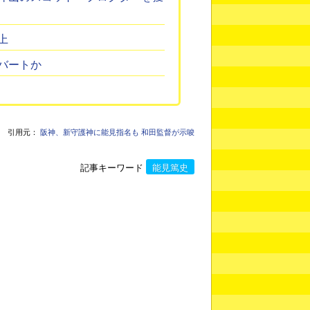
上
バートか
引用元：
阪神、新守護神に能見指名も 和田監督が示唆
記事キーワード
能見篤史