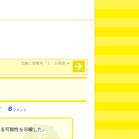
北條に背番号「２」が用意
→
6
コメント
する可能性を示唆した。