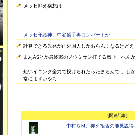
メッセ抑え構想は
メッセ守護神、中谷捕手再コンバートか
計算できる先発が両外国人しかおらんくなるけどえ
まあASとか最終戦のノウミサン打てる気せーへん
短いイニング全力で投げられたらたまらんで 。し
常にまずいやろ
[関連記事]
中村ＧＭ、抑え拒否の能見説得