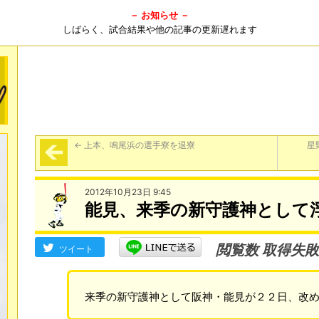
－ お知らせ －
しばらく、試合結果や他の記事の更新遅れます
←
上本、鳴尾浜の選手寮を退寮
星
2012年10月23日 9:45
能見、来季の新守護神として
閲覧数 取得失敗
ツイート
来季の新守護神として阪神・能見が２２日、改