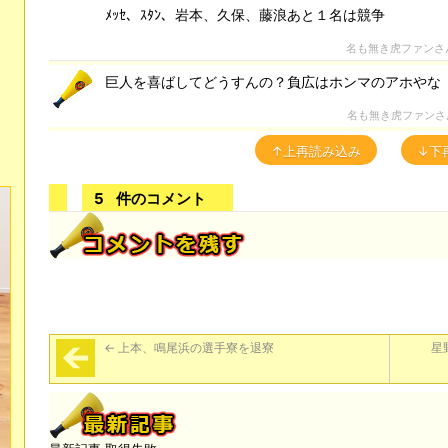
ﾒｯｾ、ｽﾀﾝ、岩本、久保、藤浪あと１名は競争
名も無き虎ファンさ
巨人を喜ばしてどうすんの？負広はホンマのアホやな
名も無き虎ファンさ
↑上再読み込み
↓下
5
件のコメント
←
上本、鳴尾浜の選手寮を退寮
星