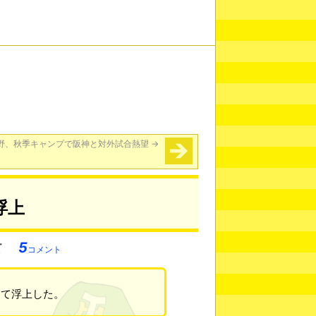
野、秋季キャンプで阪神と対外試合熱望
→
浮上
5
コメント
めて浮上した。