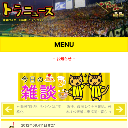
MENU
－ お知らせ －
←
阪神“首切りサバイバル”本
阪神、藤浪１位を再確認。外
格化
れ１位候補に東福岡・森ら
→
2012年09月11日 8:27