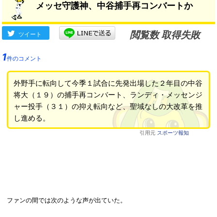
メッセ守護神、中谷捕手再コンバートか
閲覧数 取得失敗
ツイート
1
件のコメント
外野手に転向して今季１試合に先発出場した２年目の中谷
将大（１９）の捕手再コンバート、ランディ・メッセンジ
ャー投手（３１）の抑え転向など、聖域なしの大改革を推
し進める。
引用元
スポーツ報知
ファンの間では次のような声が出ていた。