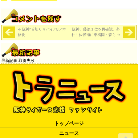
←
阪神“首切りサバイバル”本
阪神、藤浪１位を再確認。外
格化
れ１位候補に東福岡・森ら
→
最新記事 取得失敗
トップページ
ニュース