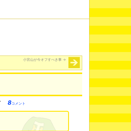
小宮山が今オフすべき事
→
8
コメント