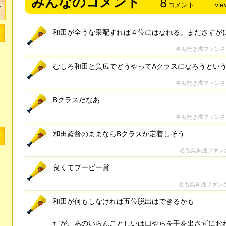
みんなのコメント
8
コメント
vie
和田が全うな采配すれば４位にはなれる。まださすがに
名も無き虎ファン
むしろ和田と負広でどうやってAクラスになろうとい
名も無き虎ファン
Bクラスだなあ
名も無き虎ファン
和田監督のままならBクラスが定着しそう
名も無き虎ファン
良くてブービー賞
名も無き虎ファン
和田が何もしなければ五位脱出はできるかも
だが、あのいらんことしいは口やらを手を出さずにお