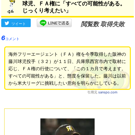
球児、ＦＡ権に「すべての可能性がある。
じっくり考えたい」
閲覧数 取得失敗
ツイート
6
コメント
海外フリーエージェント（ＦＡ）権を今季取得した阪神の
藤川球児投手（３２）が１１日、兵庫県西宮市内で取材に
応じ、ＦＡ権の行使について、「この１カ月で考えます。
すべての可能性がある」と、態度を保留した。藤川は以前
から米大リーグに挑戦したい意向を明らかにしている。
引用元
sanspo.com