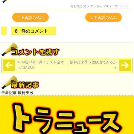
名も無き虎ファンさん
2012,10/13 0:30
↑上再読み込み
↓下再読み込み
6
件のコメント
←
中谷140ｍ弾！ポスト金本
阪神は来季５位脱出できるか
へ“魂”継承
→
最新記事 取得失敗