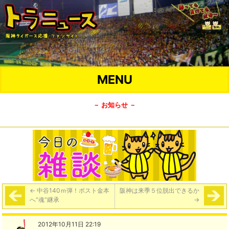
MENU
－ お知らせ －
←
中谷140ｍ弾！ポスト金本
阪神は来季５位脱出できるか
へ“魂”継承
→
2012年10月11日 22:19