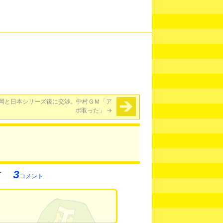
岡と日本シリーズ後に交渉。中村ＧＭ「ア
ポ取った」
→
3
コメント