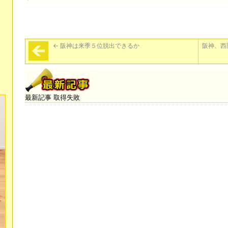
←
阪神は来季５位脱出できるか
阪神、西
最新記事 取得失敗