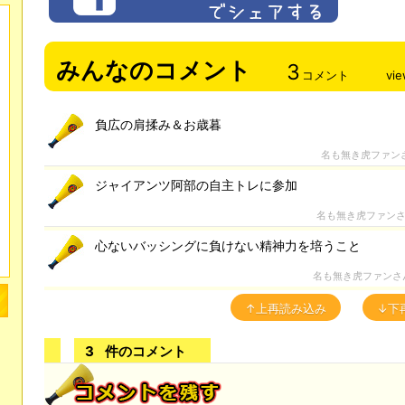
みんなのコメント
3
コメント
vi
負広の肩揉み＆お歳暮
名も無き虎ファン
ジャイアンツ阿部の自主トレに参加
名も無き虎ファン
心ないバッシングに負けない精神力を培うこと
名も無き虎ファンさ
↑上再読み込み
↓下
3
件のコメント