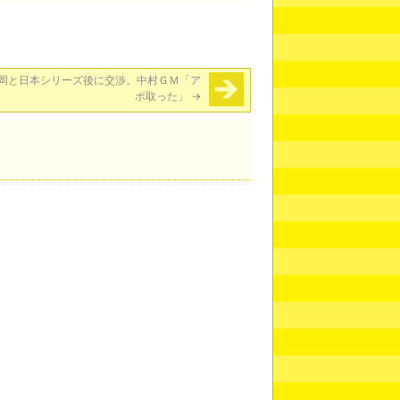
岡と日本シリーズ後に交渉。中村ＧＭ「ア
ポ取った」
→