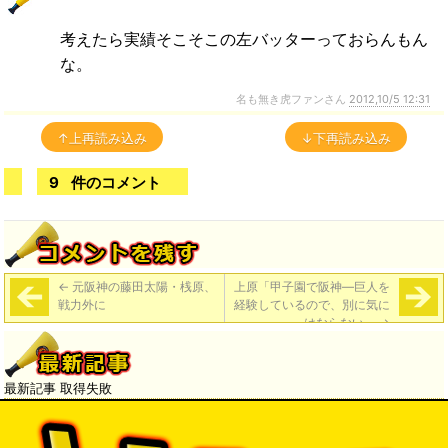
考えたら実績そこそこの左バッターっておらんもん
な。
名も無き虎ファンさん
2012,10/5 12:31
↑上再読み込み
↓下再読み込み
9
件のコメント
←
元阪神の藤田太陽・桟原、
上原「甲子園で阪神―巨人を
戦力外に
経験しているので、別に気に
はならない」
→
最新記事 取得失敗