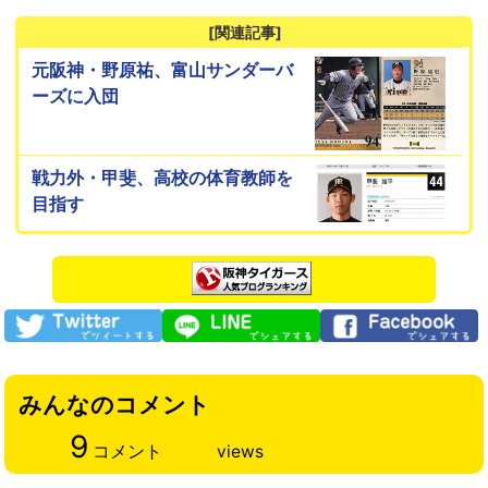
[関連記事]
元阪神・野原祐、富山サンダーバ
ーズに入団
戦力外・甲斐、高校の体育教師を
目指す
みんなのコメント
9
コメント
views