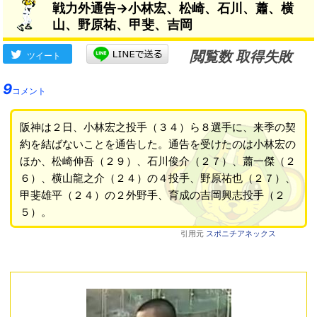
戦力外通告→小林宏、松崎、石川、蕭、横
山、野原祐、甲斐、吉岡
閲覧数 取得失敗
ツイート
9
コメント
阪神は２日、小林宏之投手（３４）ら８選手に、来季の契
約を結ばないことを通告した。通告を受けたのは小林宏の
ほか、松崎伸吾（２９）、石川俊介（２７）、蕭一傑（２
６）、横山龍之介（２４）の４投手、野原祐也（２７）、
甲斐雄平（２４）の２外野手、育成の吉岡興志投手（２
５）。
引用元
スポニチアネックス