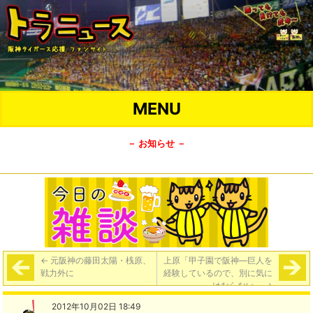
MENU
－ お知らせ －
←
元阪神の藤田太陽・桟原、
上原「甲子園で阪神―巨人を
戦力外に
経験しているので、別に気に
はならない」
→
2012年10月02日 18:49