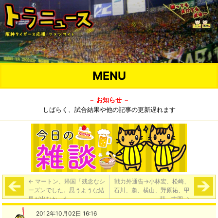
MENU
－ お知らせ －
しばらく、試合結果や他の記事の更新遅れます
←
マートン、帰国「残念なシ
戦力外通告→小林宏、松崎、
ーズンでした。思うような結
石川、蕭、横山、野原祐、甲
果が出なかった」
斐、吉岡
→
2012年10月02日 16:16