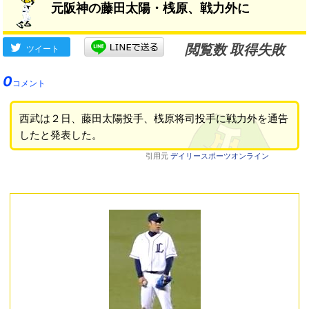
元阪神の藤田太陽・桟原、戦力外に
閲覧数 取得失敗
ツイート
0
コメント
西武は２日、藤田太陽投手、桟原将司投手に戦力外を通告
したと発表した。
引用元
デイリースポーツオンライン