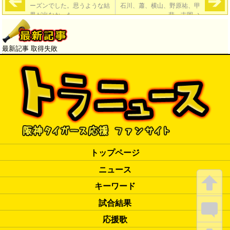
ーズンでした。思うような結
石川、蕭、横山、野原祐、甲
果が出なかった」
斐、吉岡
→
最新記事 取得失敗
トップページ
ニュース
キーワード
試合結果
応援歌