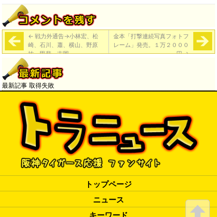
←
戦力外通告→小林宏、松
金本「打撃連続写真フォトフ
崎、石川、蕭、横山、野原
レーム」発売。１万２０００
祐、甲斐、吉岡
円
→
最新記事 取得失敗
トップページ
ニュース
キーワード