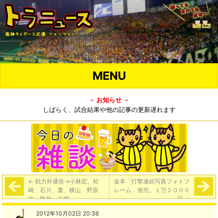
MENU
－ お知らせ －
しばらく、試合結果や他の記事の更新遅れます
←
戦力外通告→小林宏、松
金本「打撃連続写真フォトフ
崎、石川、蕭、横山、野原
レーム」発売。１万２０００
祐、甲斐、吉岡
円
→
2012年10月02日 20:36