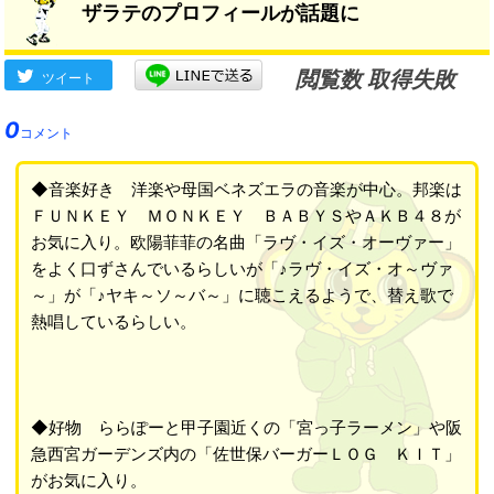
ザラテのプロフィールが話題に
閲覧数 取得失敗
ツイート
0
コメント
◆音楽好き 洋楽や母国ベネズエラの音楽が中心。邦楽は
ＦＵＮＫＥＹ ＭＯＮＫＥＹ ＢＡＢＹＳやＡＫＢ４８が
お気に入り。欧陽菲菲の名曲「ラヴ・イズ・オーヴァー」
をよく口ずさんでいるらしいが「♪ラヴ・イズ・オ～ヴァ
～」が「♪ヤキ～ソ～バ～」に聴こえるようで、替え歌で
熱唱しているらしい。
◆好物 ららぽーと甲子園近くの「宮っ子ラーメン」や阪
急西宮ガーデンズ内の「佐世保バーガーＬＯＧ ＫＩＴ」
がお気に入り。