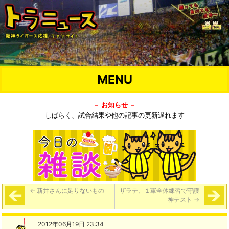
MENU
－ お知らせ －
しばらく、試合結果や他の記事の更新遅れます
←
新井さんに足りないもの
ザラテ、１軍全体練習で守護
神テスト
→
2012年06月19日 23:34