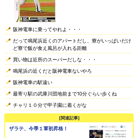
阪神電車に乗ってやれよ・・・
だって鳴尾浜近くのアパートだし、寮がいっぱいだけ
ど寮で飯が食え風呂が入れる距離
買い物は近所のスーパーだしな・・・
鳴尾浜の近くだと阪神電車ないやろ
阪神電車の駅遠い
最寄り駅の武庫川団地前まで10分ぐらい歩くね
チャリ１０分で甲子園に着くがな
[関連記事]
ザラテ、今季１軍初昇格！