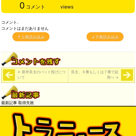
0
コメント
views
コメント.
コメントはまだありません
↑上再読み込み
↓下再読み込み
←
新井良太のバット投げにつ
良太、６番もしくは７番で起
いて
用へ
→
最新記事 取得失敗