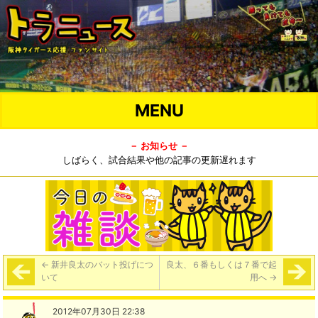
MENU
－ お知らせ －
しばらく、試合結果や他の記事の更新遅れます
←
新井良太のバット投げにつ
良太、６番もしくは７番で起
いて
用へ
→
2012年07月30日 22:38