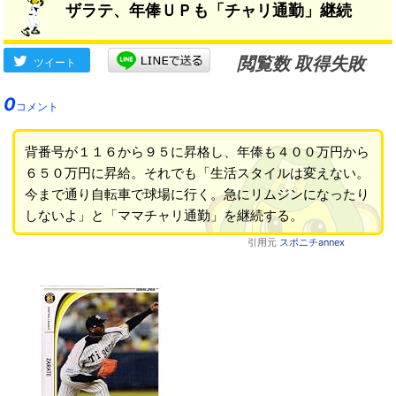
ザラテ、年俸ＵＰも「チャリ通勤」継続
閲覧数 取得失敗
ツイート
0
コメント
背番号が１１６から９５に昇格し、年俸も４００万円から
６５０万円に昇給。それでも「生活スタイルは変えない。
今まで通り自転車で球場に行く。急にリムジンになったり
しないよ」と「ママチャリ通勤」を継続する。
引用元
スポニチannex