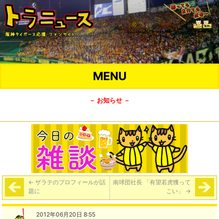
MENU
－ お知らせ －
←
ザラテのプロフィールが話
南球団社長 「有望若虎獲って
題に
こい」
→
2012年06月20日 8:55