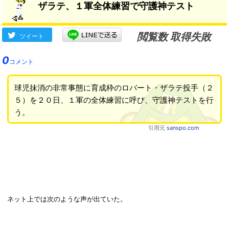
ザラテ、１軍全体練習で守護神テスト
閲覧数 取得失敗
ツイート
0
コメント
球児抹消の非常事態に育成枠のロバート・ザラテ投手（２
５）を２０日、１軍の全体練習に呼び、守護神テストを行
う。
引用元
sanspo.com
ネット上では次のような声が出ていた。