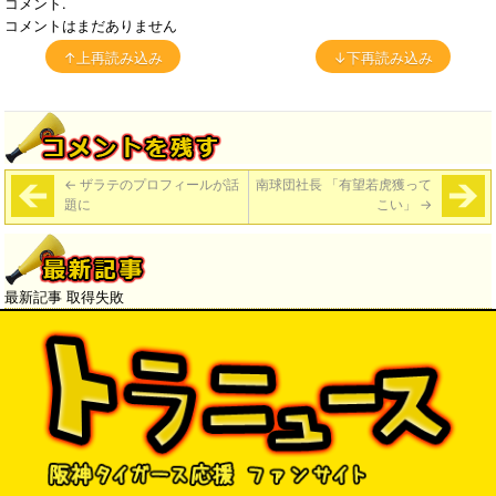
コメント.
コメントはまだありません
↑上再読み込み
↓下再読み込み
←
ザラテのプロフィールが話
南球団社長 「有望若虎獲って
題に
こい」
→
最新記事 取得失敗