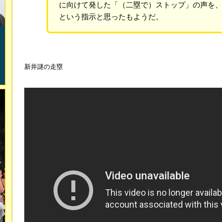
に向けて発した「（二塁で）ストップ」の声を
という指示と思ったもようだ。
新井謎の走塁