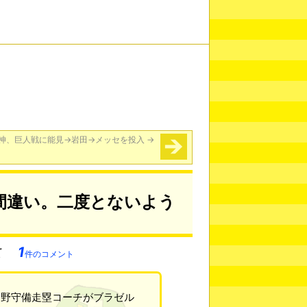
神、巨人戦に能見→岩田→メッセを投入
→
間違い。二度とないよう
1
件のコメント
内野守備走塁コーチがブラゼル