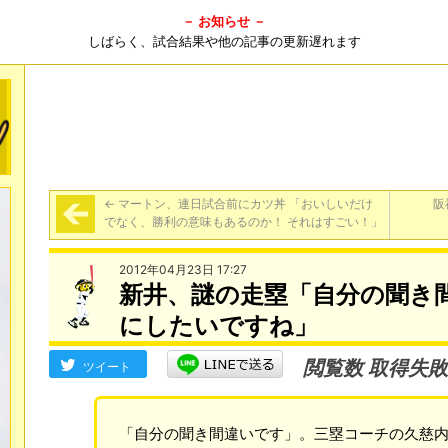
－ お知らせ －
しばらく、試合結果や他の記事の更新遅れます
←
マートン、連日試合前にカツ丼 「おいしいだけ
阪
でなく、勝利の意味もあるのか！ それはすごい！」
2012年04月23日 17:27
新井、謎の走塁「自分の聞き
にしたいですね」
閲覧数 取得失敗
ツイート
「自分の聞き間違いです」。三塁コーチの久慈