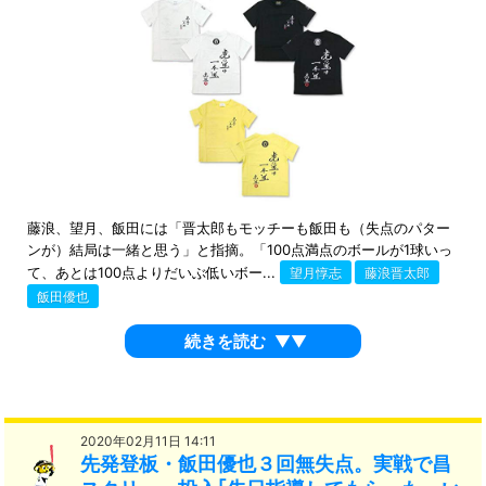
藤浪、望月、飯田には「晋太郎もモッチーも飯田も（失点のパター
ンが）結局は一緒と思う」と指摘。「100点満点のボールが1球いっ
て、あとは100点よりだいぶ低いボー...
望月惇志
藤浪晋太郎
飯田優也
続きを読む
▼▼
2020年02月11日 14:11
先発登板・飯田優也３回無失点。実戦で昌