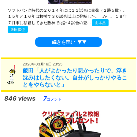
ソフトバンク時代の２０１４年には１１試合に先発（２勝５敗）。
１５年と１６年は救援で３０試合以上に登板した。しかし、１８年
７月末に移籍してきた阪神では計４試合の登...
山本昌
飯田優也
続きを読む
▼▼
2020年03月16日 23:25
飯田「人がよかったり悪かったりで、浮き
沈みはしたくない。自分がしっかりやるこ
とをやらないと」
846 views
7
コメント