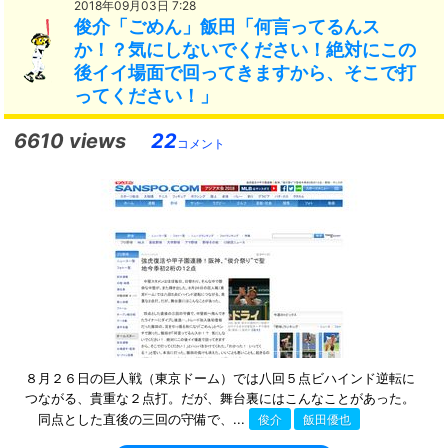
2018年09月03日 7:28
俊介「ごめん」飯田「何言ってるんス
か！？気にしないでください！絶対にこの
後イイ場面で回ってきますから、そこで打
ってください！」
6610 views
22
コメント
８月２６日の巨人戦（東京ドーム）では八回５点ビハインド逆転に
つながる、貴重な２点打。だが、舞台裏にはこんなことがあった。
同点とした直後の三回の守備で、...
俊介
飯田優也