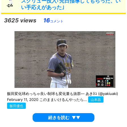
スクリュー投入｢先日指導してもらった、い
い手応えがあった｣
3625 views
16
コメント
飯田変化球めっちゃ良い制球も変化量も抜群— あきﾈｺ (@yakiuaki)
February 11, 2020 このままいけるんやったら...
山本昌
飯田優也
続きを読む
▼▼