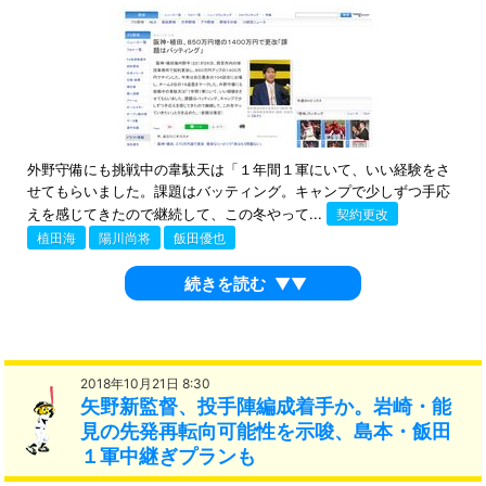
外野守備にも挑戦中の韋駄天は「１年間１軍にいて、いい経験をさ
せてもらいました。課題はバッティング。キャンプで少しずつ手応
えを感じてきたので継続して、この冬やって...
契約更改
植田海
陽川尚将
飯田優也
続きを読む
▼▼
2018年10月21日 8:30
矢野新監督、投手陣編成着手か。岩崎・能
見の先発再転向可能性を示唆、島本・飯田
１軍中継ぎプランも