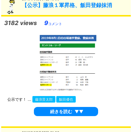
【公示】藤浪１軍昇格、飯田登録抹消
3182 views
9
コメント
公示です！ ...
藤浪晋太郎
飯田優也
続きを読む
▼▼