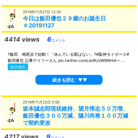
2019年11月27日 12:30
今日は飯田優也２９歳のお誕生日
☆20191127
4414 views
6
コメント
?飯田、鳴尾浜で始動！「休んでいる暇はない」?#阪神タイガース#
飯田優也 記事デイリーさん pic.twitter.com/Je9UxWW6Hd— ...
飯田優也
続きを読む
▼▼
2019年11月23日 0:56
坂本誠志郎現状維持、望月惇志５０万増、
飯田優也３００万減、陽川尚将１００万減
で契約更改
4217 views
9
コメント