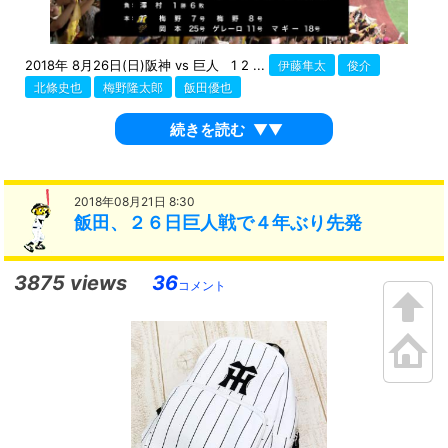
2018年 8月26日(日)阪神 vs 巨人 1 2 ...
伊藤隼太
俊介
北條史也
梅野隆太郎
飯田優也
続きを読む
▼▼
2018年08月21日 8:30
飯田、２６日巨人戦で４年ぶり先発
3875 views
36
コメント