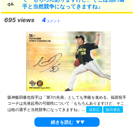
手と当然競争になってきますね」
695 views
4
コメント
阪神飯田優也投手は「第7の先発」としても準備を進める。福原投手
コーチは先発起用の可能性について「もちろんありますけど、そこ
は他の選手と当然競争になってきますね」...
福原忍
飯田優也
続きを読む
▼▼