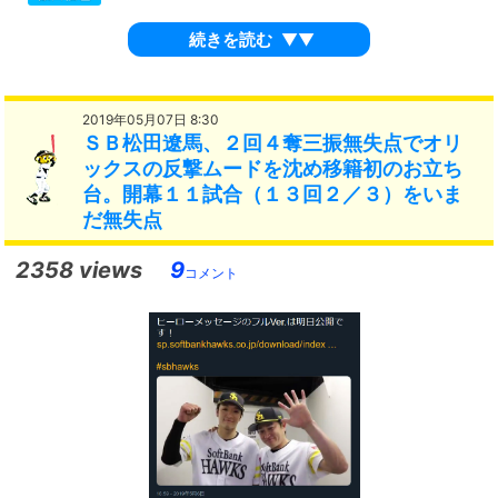
続きを読む
▼▼
2019年05月07日 8:30
ＳＢ松田遼馬、２回４奪三振無失点でオリ
ックスの反撃ムードを沈め移籍初のお立ち
台。開幕１１試合（１３回２／３）をいま
だ無失点
2358 views
9
コメント