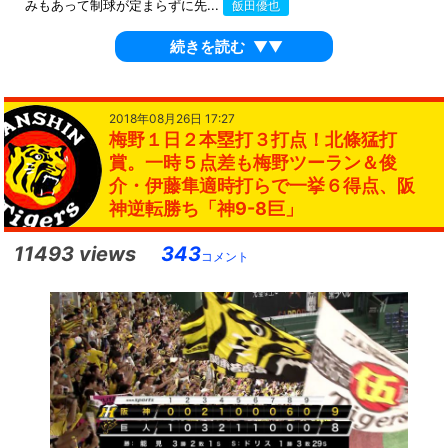
みもあって制球が定まらずに先...
飯田優也
続きを読む
▼▼
2018年08月26日 17:27
梅野１日２本塁打３打点！北條猛打
賞。一時５点差も梅野ツーラン＆俊
介・伊藤隼適時打らで一挙６得点、阪
神逆転勝ち「神9-8巨」
11493 views
343
コメント