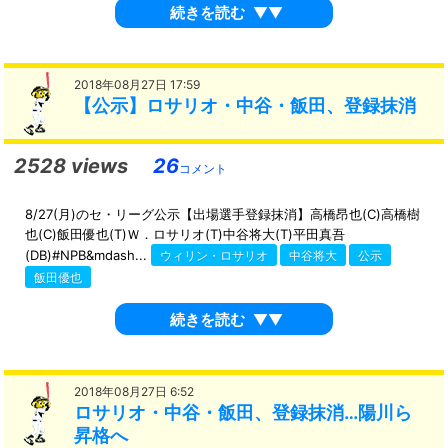
続きを読む
▼▼
2018年08月27日 17:59
【公示】ロサリオ・中谷・飯田、登録抹消
2528 views
26
コメント
8/27(月)のセ・リーグ公示【出場選手登録抹消】高橋昂也(C)高橋樹
也(C)飯田優也(T)Ｗ．ロサリオ(T)中谷将大(T)平田真吾
(DB)#NPB&mdash...
ウィリン・ロサリオ
中谷将大
公示
飯田優也
続きを読む
▼▼
2018年08月27日 6:52
ロサリオ・中谷・飯田、登録抹消…陽川ら
昇格へ