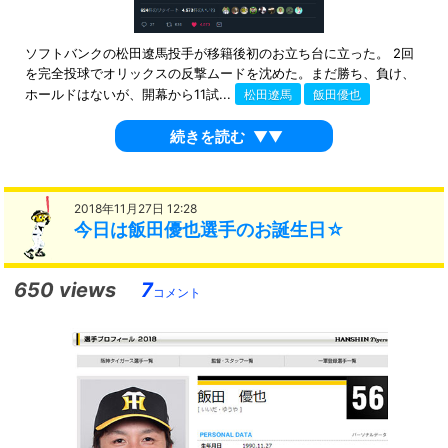
ソフトバンクの松田遼馬投手が移籍後初のお立ち台に立った。 2回
を完全投球でオリックスの反撃ムードを沈めた。まだ勝ち、負け、
ホールドはないが、開幕から11試...
松田遼馬
飯田優也
続きを読む
▼▼
2018年11月27日 12:28
今日は飯田優也選手のお誕生日☆
650 views
7
コメント