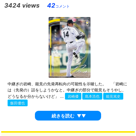
3424 views
42
コメント
中継ぎの岩崎、能見の先発再転向の可能性を示唆した。 「岩崎に
は（先発の）話をしようかなと。中継ぎの部分で能見もそうやし、
どうなるか分からないけど」 ...
岩崎優
島本浩也
能見篤史
飯田優也
続きを読む
▼▼