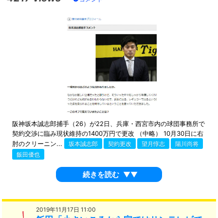
阪神坂本誠志郎捕手（26）が22日、兵庫・西宮市内の球団事務所で
契約交渉に臨み現状維持の1400万円で更改 （中略） 10月30日に右
肘のクリーニン...
坂本誠志郎
契約更改
望月惇志
陽川尚将
飯田優也
続きを読む
▼▼
2019年11月17日 11:00