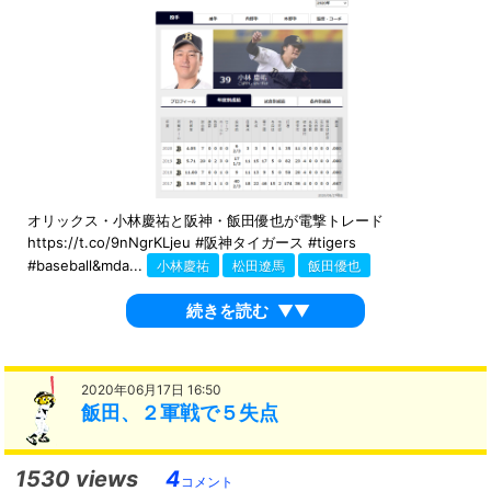
オリックス・小林慶祐と阪神・飯田優也が電撃トレード
https://t.co/9nNgrKLjeu #阪神タイガース #tigers
#baseball&mda...
小林慶祐
松田遼馬
飯田優也
続きを読む
▼▼
2020年06月17日 16:50
飯田、２軍戦で５失点
1530 views
4
コメント