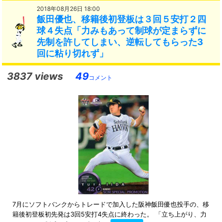
2018年08月26日 18:00
飯田優也、移籍後初登板は３回５安打２四
球４失点「力みもあって制球が定まらずに
先制を許してしまい、逆転してもらった3
回に粘り切れず」
3837 views
49
コメント
7月にソフトバンクからトレードで加入した阪神飯田優也投手の、移
籍後初登板初先発は3回5安打4失点に終わった。 「立ち上がり、力