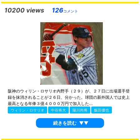
10200 views
126
コメント
阪神のウィリン・ロサリオ内野手（２９）が、２７日に出場選手登
録を抹消されることが２６日、分かった。球団の新外国人では史上
最高となる年俸３億４０００万円で加入した...
ウィリン・ロサリオ
中谷将大
陽川尚将
飯田優也
続きを読む
▼▼