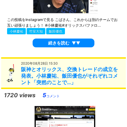
この投稿をInstagramで見る こばさん、これからは別のチームでお
互い頑張りましょう！ #小林慶祐#オリックスバファロ...
小林慶祐
竹安大知
飯田優也
続きを読む
▼▼
2020年08月28日 15:30
阪神とオリックス、交換トレードの成立を
発表。小林慶祐、飯田優也がそれぞれコメ
ント「突然のことで…」
1720 views
5
コメント