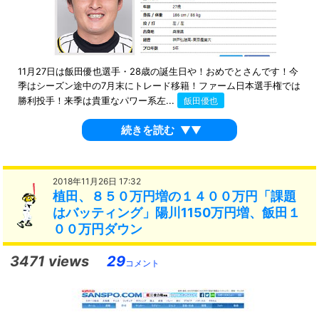
11月27日は飯田優也選手・28歳の誕生日や！おめでとさんです！今
季はシーズン途中の7月末にトレード移籍！ファーム日本選手権では
勝利投手！来季は貴重なパワー系左...
飯田優也
続きを読む
▼▼
2018年11月26日 17:32
植田、８５０万円増の１４００万円「課題
はバッティング」陽川1150万円増、飯田１
００万円ダウン
3471 views
29
コメント