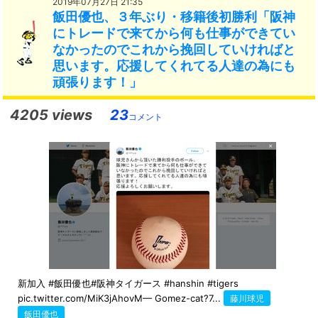
2019年07月27日 21:35
飯田優也、３年ぶり・移籍後初勝利「阪神
にトレードで来てから何も仕事ができてい
なかったのでこれから挽回していければと
思います。応援してくれてる人達の為にも
頑張ります！」
4205 views
23
コメント
新加入 #飯田優也#阪神タイガース #hanshin #tigers
pic.twitter.com/MiK3jAhovM— Gomez-cat?7...
藤川球児
飯田優也