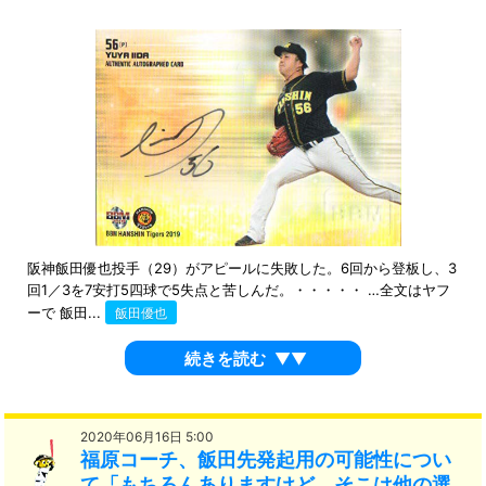
阪神飯田優也投手（29）がアピールに失敗した。6回から登板し、3
回1／3を7安打5四球で5失点と苦しんだ。・・・・・ …全文はヤフ
ーで 飯田...
飯田優也
続きを読む
▼▼
2020年06月16日 5:00
福原コーチ、飯田先発起用の可能性につい
て「もちろんありますけど、そこは他の選