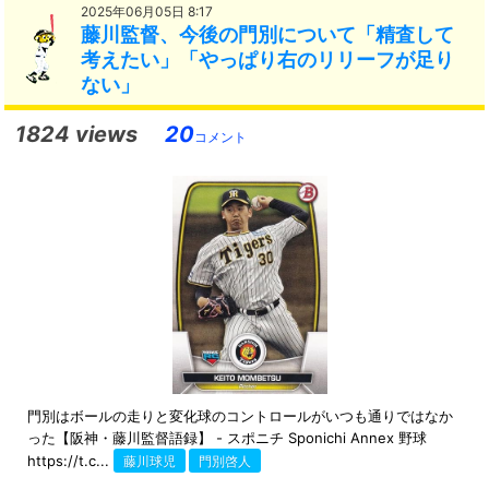
2025年06月05日 8:17
藤川監督、今後の門別について「精査して
考えたい」「やっぱり右のリリーフが足り
ない」
1824 views
20
コメント
門別はボールの走りと変化球のコントロールがいつも通りではなか
った【阪神・藤川監督語録】 - スポニチ Sponichi Annex 野球
https://t.c...
藤川球児
門別啓人