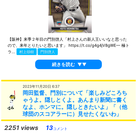
【阪神】来季２年目の門別啓人「村上さんの新人王いいなと思った
ので、来年とりたいと思います」 https://t.co/g4g4jV8gWE— 極ト
ラ...
村上頌樹
門別啓人
続きを読む
▼▼
2023年11月20日 6:37
岡田監督、門別について「楽しみどころち
ゃうよ。隠しとくよ。あんまり新聞に書く
なよ、ホンマに。隠しときたいよ」「（他
球団のスコアラーに）見せたくないわ」
2251 views
13
コメント