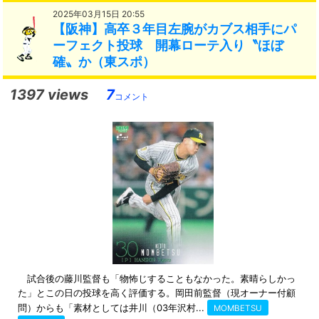
2025年03月15日 20:55
【阪神】高卒３年目左腕がカブス相手にパ
ーフェクト投球 開幕ローテ入り〝ほぼ
確〟か（東スポ）
1397 views
7
コメント
試合後の藤川監督も「物怖じすることもなかった。素晴らしかっ
た」とこの日の投球を高く評価する。岡田前監督（現オーナー付顧
問）からも「素材としては井川（03年沢村...
MOMBETSU