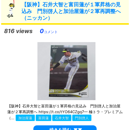
【阪神】石井大智と富田蓮が１軍昇格の見
込み 門別啓人と加治屋蓮が２軍再調整へ
（ニッカン）
816 views
0
コメント
【阪神】石井大智と富田蓮が１軍昇格の見込み 門別啓人と加治屋
蓮が２軍再調整へ https://t.co/tYO64CZgq7— 極トラ・プレミアム
（...
加治屋蓮
富田蓮
石井大智
門別啓人
続きを読む
▼▼