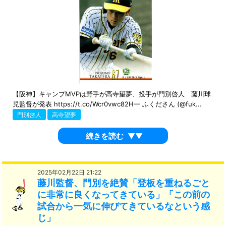
【阪神】キャンプMVPは野手が高寺望夢、投手が門別啓人 藤川球
児監督が発表 https://t.co/Wcr0vwc82H— ふくださん (@fuk...
門別啓人
高寺望夢
続きを読む
▼▼
2025年02月22日 21:22
藤川監督、門別を絶賛「登板を重ねるごと
に非常に良くなってきている」「この前の
試合から一気に伸びてきているなという感
じ」