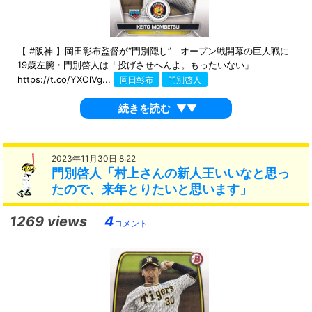
【 #阪神 】岡田彰布監督が“門別隠し” オープン戦開幕の巨人戦に
19歳左腕・門別啓人は「投げさせへんよ。もったいない」
https://t.co/YXOlVg...
岡田彰布
門別啓人
続きを読む
▼▼
2023年11月30日 8:22
門別啓人「村上さんの新人王いいなと思っ
たので、来年とりたいと思います」
1269 views
4
コメント