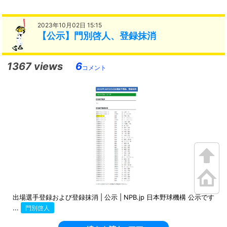
2023年10月02日 15:15
【公示】門別啓人、登録抹消
1367 views
6
コメント
出場選手登録および登録抹消 | 公示 | NPB.jp 日本野球機構 公示です
...
門別啓人