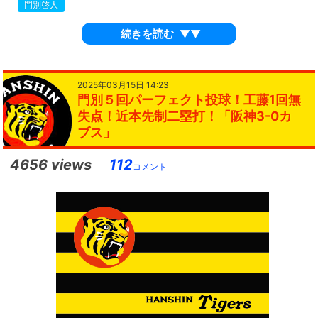
門別啓人
続きを読む
▼▼
2025年03月15日 14:23
門別５回パーフェクト投球！工藤1回無
失点！近本先制二塁打！「阪神3-0カ
ブス」
4656 views
112
コメント