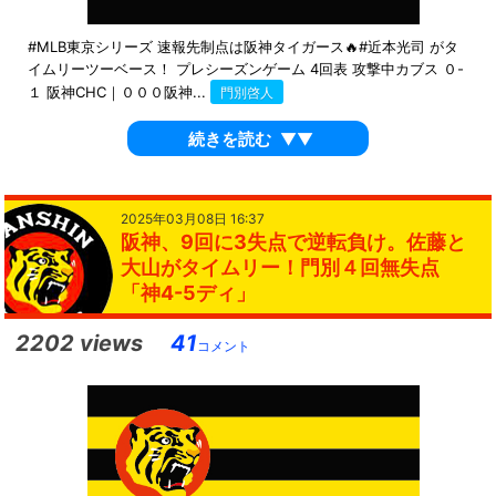
#MLB東京シリーズ 速報先制点は阪神タイガース🔥#近本光司 がタ
イムリーツーベース！ プレシーズンゲーム 4回表 攻撃中カブス ０-
１ 阪神CHC｜０００阪神...
門別啓人
続きを読む
▼▼
2025年03月08日 16:37
阪神、9回に3失点で逆転負け。佐藤と
大山がタイムリー！門別４回無失点
「神4-5ディ」
2202 views
41
コメント