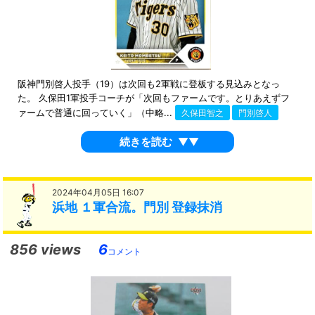
阪神門別啓人投手（19）は次回も2軍戦に登板する見込みとなっ
た。 久保田1軍投手コーチが「次回もファームです。とりあえずフ
ァームで普通に回っていく」（中略...
久保田智之
門別啓人
続きを読む
▼▼
2024年04月05日 16:07
浜地 １軍合流。門別 登録抹消
856 views
6
コメント