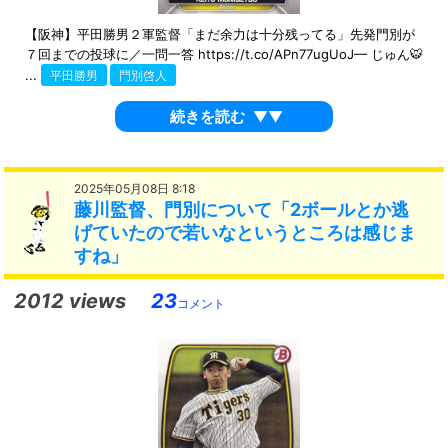
【阪神】平田勝男２軍監督「まだ余力は十分残ってる」先発門別が
７回までの投球に／一問一答 https://t.co/APn77ugUoJ— じゅん🐯
...
平田勝男
門別啓人
続きを読む
▼▼
2025年05月08日 8:18
藤川監督、門別について「2ボールとか逃
げていたので若いなというところは感じま
すね」
2012 views
23
コメント