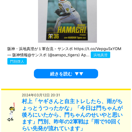
阪神・浜地真澄が１軍合流 - サンスポ https://t.co/VepguSxYDM
— 阪神情報@サンスポ (@sanspo_tigers) Ap...
浜地真澄
門別啓人
続きを読む
▼▼
2024年03月12日 20:31
村上「ヤギさんと自主トレしたら、雨がち
ょっとうつったかな」「今日は門ちゃんが
後ろにいたから、門ちゃんのせいやと思い
ます」門別、昨年の2軍戦は「雨で10回く
らい先発が流れています」