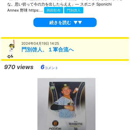
な。思い切って今の力を出したらええ」― スポニチ Sponichi
Annex 野球 https:...
岡田彰布
門別啓人
続きを読む
▼▼
2024年04月19日 14:25
門別啓人、１軍合流へ
970 views
6
コメント