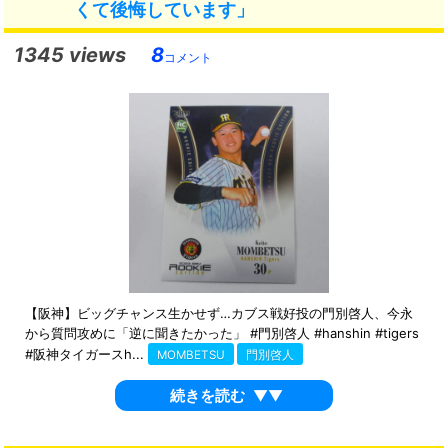
くて後悔しています」
1345 views
8
コメント
【阪神】ビッグチャンス生かせず…カブス戦好投の門別啓人、今永
から質問攻めに「逆に聞きたかった」 #門別啓人 #hanshin #tigers
#阪神タイガースh...
MOMBETSU
門別啓人
続きを読む
▼▼