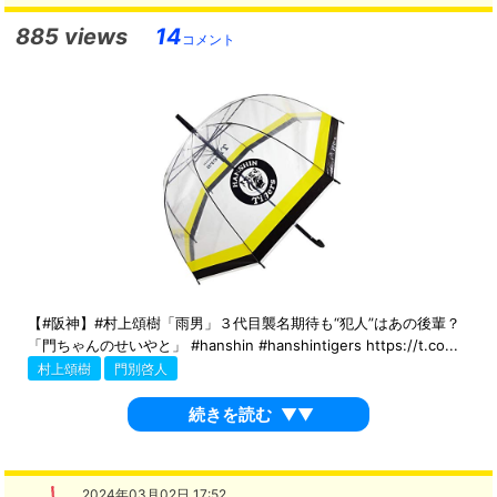
885 views
14
コメント
【#阪神】#村上頌樹「雨男」３代目襲名期待も“犯人”はあの後輩？
「門ちゃんのせいやと」 #hanshin #hanshintigers https://t.co...
村上頌樹
門別啓人
続きを読む
▼▼
2024年03月02日 17:52