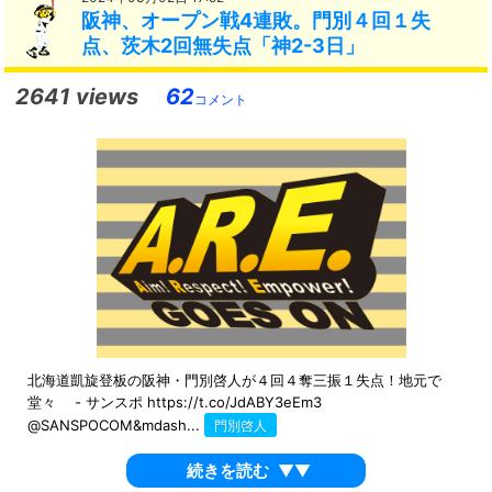
阪神、オープン戦4連敗。門別４回１失
点、茨木2回無失点「神2-3日」
2641 views
62
コメント
北海道凱旋登板の阪神・門別啓人が４回４奪三振１失点！地元で
堂々 - サンスポ https://t.co/JdABY3eEm3
@SANSPOCOM&mdash...
門別啓人
続きを読む
▼▼