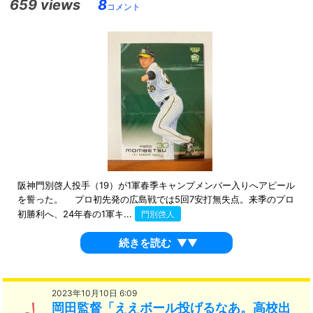
659 views
8
コメント
阪神門別啓人投手（19）が1軍春季キャンプメンバー入りへアピール
を誓った。 プロ初先発の広島戦では5回7安打無失点。来季のプロ
初勝利へ、24年春の1軍キ...
門別啓人
続きを読む
▼▼
2023年10月10日 6:09
岡田監督「ええボール投げるなあ。高校出