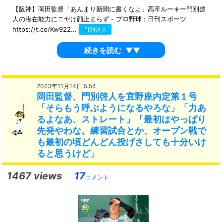
【阪神】岡田監督「あんまり新聞に書くなよ」高卒ルーキー門別啓
人の潜在能力にニヤけ顔止まらず - プロ野球 : 日刊スポーツ
https://t.co/Kw922...
門別啓人
続きを読む
▼▼
2023年11月14日 5:54
岡田監督、門別啓人を宜野座内定第１号
「そらもう呼ぶようになるやろな」「力あ
るよなあ、ストレート」「最初はやっぱり
先発やわな。練習試合とか、オープン戦で
も最初の頃どんどん投げさしても十分いけ
ると思うけど」
1467 views
17
コメント