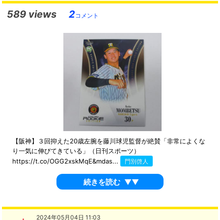
589 views
2
コメント
【阪神】３回抑えた20歳左腕を藤川球児監督が絶賛「非常によくな
り一気に伸びてきている」（日刊スポーツ）
https://t.co/OGG2xskMqE&mdas...
門別啓人
続きを読む
▼▼
2024年05月04日 11:03