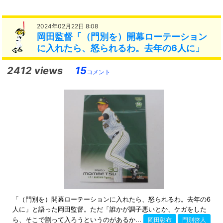
2024年02月22日 8:08
岡田監督「（門別を）開幕ローテーション
に入れたら、怒られるわ。去年の6人に」
2412 views
15
コメント
「（門別を）開幕ローテーションに入れたら、怒られるわ。去年の6
人に」と語った岡田監督。ただ「誰かが調子悪いとか、ケガをした
ら、そこで割って入ろうというのがあるか...
岡田彰布
門別啓人