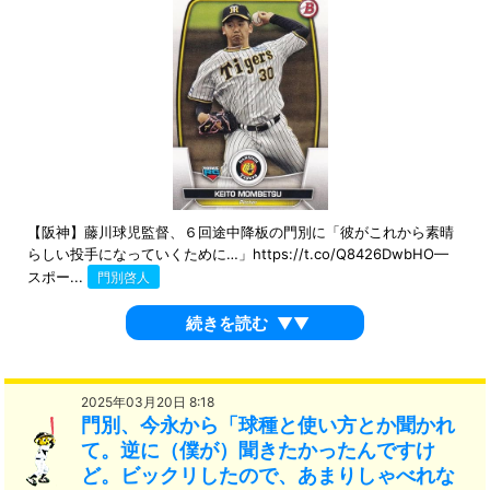
【阪神】藤川球児監督、６回途中降板の門別に「彼がこれから素晴
らしい投手になっていくために…」https://t.co/Q8426DwbHO—
スポー...
門別啓人
続きを読む
▼▼
2025年03月20日 8:18
門別、今永から「球種と使い方とか聞かれ
て。逆に（僕が）聞きたかったんですけ
ど。ビックリしたので、あまりしゃべれな