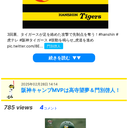
3回裏、タイガースが足を絡めた攻撃で先制点を奪う！#hanshin #
虎テレ #阪神タイガース #鼓動を鳴らせ_虎道を進め
pic.twitter.com/8E...
門別啓人
続きを読む
▼▼
2025年02月28日 14:14
阪神キャンプMVPは高寺望夢＆門別啓人！
785 views
4
コメント