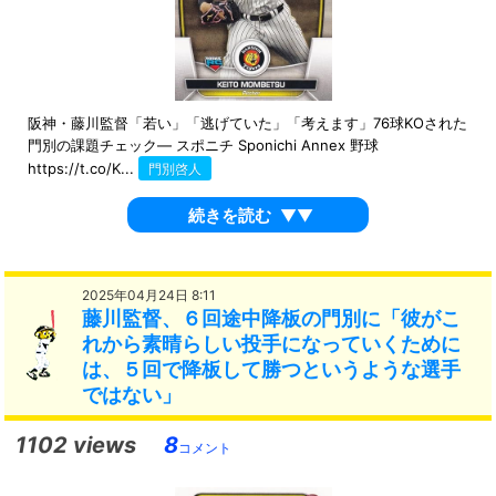
阪神・藤川監督「若い」「逃げていた」「考えます」76球KOされた
門別の課題チェック― スポニチ Sponichi Annex 野球
https://t.co/K...
門別啓人
続きを読む
▼▼
2025年04月24日 8:11
藤川監督、６回途中降板の門別に「彼がこ
れから素晴らしい投手になっていくために
は、５回で降板して勝つというような選手
ではない」
1102 views
8
コメント