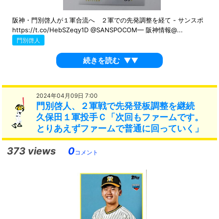
阪神・門別啓人が１軍合流へ ２軍での先発調整を経て - サンスポ
https://t.co/HebSZeqy1D @SANSPOCOM— 阪神情報@...
門別啓人
続きを読む
▼▼
2024年04月09日 7:00
門別啓人、２軍戦で先発登板調整を継続
久保田１軍投手Ｃ「次回もファームです。
とりあえずファームで普通に回っていく」
373 views
0
コメント