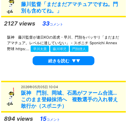
藤川監督「まだまだアマチュアですね。門
別も含めてね。」
2127 views
33
コメント
阪神 藤川監督が連日KOの若虎・早川、門別をバッサリ「まだまだ
アマチュア。レベルに達していない」 - スポニチ Sponichi Annex
野球 https:...
早川太貴
藤川球児
門別啓人
続きを読む
▼▼
2026年05月05日 10:04
阪神 門別、岡城、石黒がファーム合流…
このまま登録抹消へ 複数選手の入れ替え
敢行か（スポニチ）
894 views
15
コメント