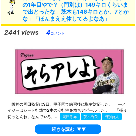
の1年目やで？（門別は）149キロくらいま
で出とったな。茨木も146キロとか、7とか
な」「ほんまええ体してるよなあ」
2441 views
4
コメント
阪神の岡田監督は9日、甲子園で練習後に取材対応した。 ―ノ
イジーはシート打撃で2本の安打性を放ちアピールした 。 「張り
切っとんね。なんでやろ。...
岡田彰布
茨木秀俊
門別啓人
続きを読む
▼▼