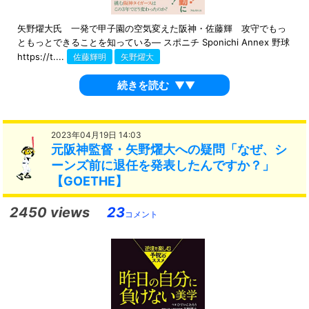
矢野燿大氏 一発で甲子園の空気変えた阪神・佐藤輝 攻守でもっ
ともっとできることを知っている― スポニチ Sponichi Annex 野球
https://t....
佐藤輝明
矢野燿大
続きを読む
▼▼
2023年04月19日 14:03
元阪神監督・矢野燿大への疑問「なぜ、シ
ーンズ前に退任を発表したんですか？」
【GOETHE】
2450 views
23
コメント