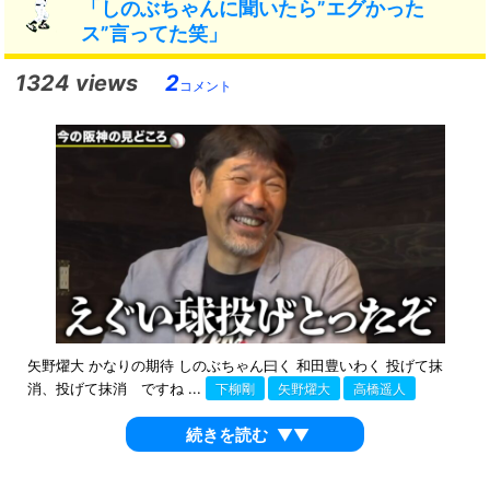
「しのぶちゃんに聞いたら”エグかった
ス”言ってた笑」
1324 views
2
コメント
矢野燿大 かなりの期待 しのぶちゃん曰く 和田豊いわく 投げて抹
消、投げて抹消 ですね ...
下柳剛
矢野燿大
高橋遥人
続きを読む
▼▼