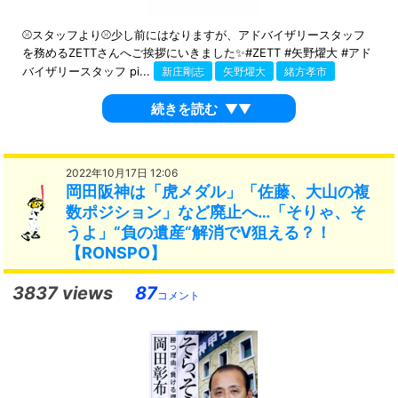
⚾️スタッフより⚾️少し前にはなりますが、アドバイザリースタッフ
を務めるZETTさんへご挨拶にいきました✨#ZETT #矢野燿大 #アド
バイザリースタッフ pi...
新庄剛志
矢野燿大
緒方孝市
続きを読む
▼▼
2022年10月17日 12:06
岡田阪神は「虎メダル」「佐藤、大山の複
数ポジション」など廃止へ…「そりゃ、そ
うよ」“負の遺産“解消でV狙える？！
【RONSPO】
3837 views
87
コメント