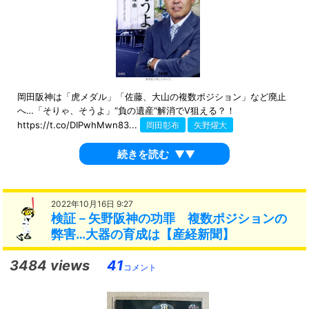
岡田阪神は「虎メダル」「佐藤、大山の複数ポジション」など廃止
へ…「そりゃ、そうよ」“負の遺産“解消でV狙える？！
https://t.co/DIPwhMwn83...
岡田彰布
矢野燿大
続きを読む
▼▼
2022年10月16日 9:27
検証－矢野阪神の功罪 複数ポジションの
弊害…大器の育成は【産経新聞】
3484 views
41
コメント