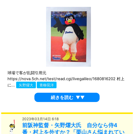
球場で客が乱闘引用元
https://nova.5ch.net/test/read.cgi/livegalileo/1680816202 村上
に...
矢野燿大
青柳晃洋
続きを読む
▼▼
2023年03月14日 6:18
前阪神監督・矢野燿大氏 自分なら侍4
番・村上を外すか？「栗山さん悩まれてい