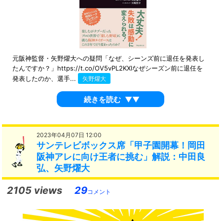
元阪神監督・矢野燿大への疑問「なぜ、シーンズ前に退任を発表し
たんですか？」https://t.co/OV5vPL2KXlなぜシーズン前に退任を
発表したのか、選手...
矢野燿大
続きを読む
▼▼
2023年04月07日 12:00
サンテレビボックス席「甲子園開幕！岡田
阪神アレに向け王者に挑む」解説：中田良
弘、矢野燿大
2105 views
29
コメント