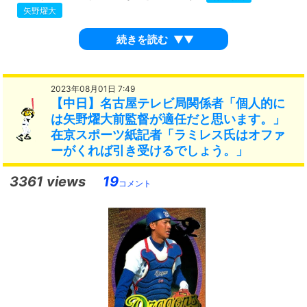
矢野燿大
続きを読む
▼▼
2023年08月01日 7:49
【中日】名古屋テレビ局関係者「個人的に
は矢野燿大前監督が適任だと思います。」
在京スポーツ紙記者「ラミレス氏はオファ
ーがくれば引き受けるでしょう。」
3361 views
19
コメント