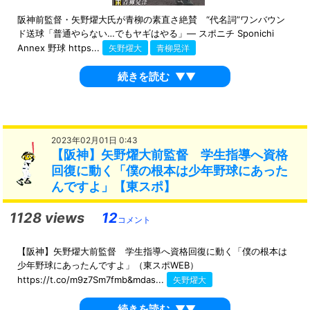
阪神前監督・矢野燿大氏が青柳の素直さ絶賛 “代名詞”ワンバウン
ド送球「普通やらない…でもヤギはやる」― スポニチ Sponichi
Annex 野球 https...
矢野燿大
青柳晃洋
続きを読む
▼▼
2023年02月01日 0:43
【阪神】矢野燿大前監督 学生指導へ資格
回復に動く「僕の根本は少年野球にあった
んですよ」【東スポ】
1128 views
12
コメント
【阪神】矢野燿大前監督 学生指導へ資格回復に動く「僕の根本は
少年野球にあったんですよ」（東スポWEB）
https://t.co/m9z7Sm7fmb&mdas...
矢野燿大
続きを読む
▼▼