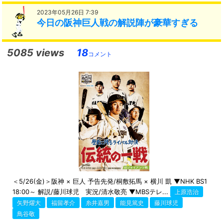
2023年05月26日 7:39
今日の阪神巨人戦の解説陣が豪華すぎる
5085 views
18
コメント
＜5/26(金)＞阪神 × 巨人 予告先発/桐敷拓馬 × 横川 凱 ▼NHK BS1
18:00～ 解説/藤川球児 実況/清水敬亮 ▼MBSテレ...
上原浩治
矢野燿大
福留孝介
糸井嘉男
能見篤史
藤川球児
鳥谷敬