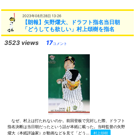
2023年08月28日 13:26
【朗報】矢野燿大、ドラフト指名当日朝
「どうしても欲しい」村上頌樹を指名
3523 views
17
コメント
なぜ、村上は打たれないのか。前回登板で完封した際、ドラフト
指名決断は当日朝だったという話が本紙に載った。当時監督の矢野
燿大（本紙評論家）が動画などを見て「どう...
村上頌樹