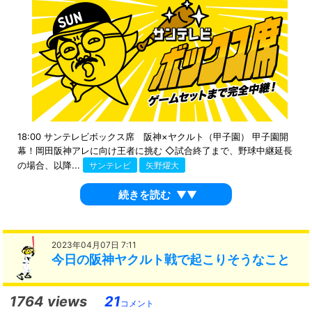
18:00 サンテレビボックス席 阪神×ヤクルト（甲子園） 甲子園開
幕！岡田阪神アレに向け王者に挑む ◇試合終了まで、野球中継延長
の場合、以降...
サンテレビ
矢野燿大
続きを読む
▼▼
2023年04月07日 7:11
今日の阪神ヤクルト戦で起こりそうなこと
1764 views
21
コメント