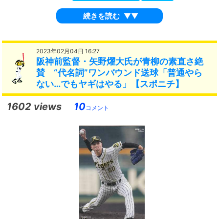
続きを読む
▼▼
2023年02月04日 16:27
阪神前監督・矢野燿大氏が青柳の素直さ絶
賛 “代名詞”ワンバウンド送球「普通やら
ない…でもヤギはやる」【スポニチ】
1602 views
10
コメント