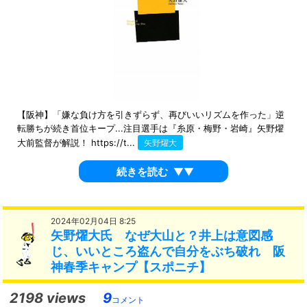
【阪神】「嫌な負け方を引きずらず、再びいいリズムを作った」逆
転勝ちが続き首位キープ...注目選手は『糸原・梅野・岩崎』矢野燿
大前監督が解説！ https://t...
矢野燿大
続きを読む
▼▼
2024年02月04日 8:25
矢野燿大氏 なぜ大山と？井上は意図感
じ、いいところ盗んで自分をぶち破れ 阪
神春季キャンプ【スポニチ】
2198 views
9
コメント