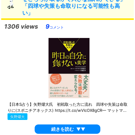
「四球や失策も命取りになる可能性も高
い」
1306 views
9
コメント
【日本S占う】矢野燿大氏 初戦取った方に流れ 四球や失策は命取
りに(スポニチアネックス) https://t.co/wVlcOX8gCR— マットマ...
矢野燿大
続きを読む
▼▼