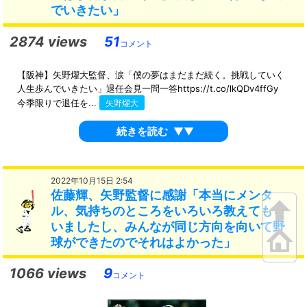
でいきたい」
2874 views
51
コメント
【阪神】矢野燿大監督、涙「僕の夢はまだまだ続く。挑戦していく
人生歩んでいきたい」退任会見一問一答https://t.co/lkQDv4ffGy
今季限りで退任を...
矢野燿大
続きを読む
▼▼
2022年10月15日 2:54
佐藤輝、矢野監督に感謝「本当にメンタ
ル、気持ちのところをいろいろ教えてもら
いましたし、みんなが同じ方向を向いて野
球ができたのでそれはよかった」
1066 views
9
コメント