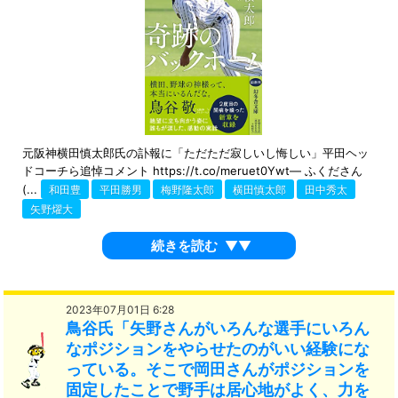
元阪神横田慎太郎氏の訃報に「ただただ寂しいし悔しい」平田ヘッ
ドコーチら追悼コメント https://t.co/meruet0Ywt— ふくださん
(...
和田豊
平田勝男
梅野隆太郎
横田慎太郎
田中秀太
矢野燿大
続きを読む
▼▼
2023年07月01日 6:28
鳥谷氏「矢野さんがいろんな選手にいろん
なポジションをやらせたのがいい経験にな
っている。そこで岡田さんがポジションを
固定したことで野手は居心地がよく、力を