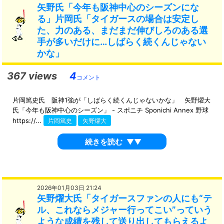
矢野氏「今年も阪神中心のシーズンにな
る」片岡氏「タイガースの場合は安定し
た、力のある、まだまだ伸びしろのある選
手が多いだけに…しばらく続くんじゃない
かな」
367 views
4
コメント
片岡篤史氏 阪神1強が「しばらく続くんじゃないかな」 矢野燿大
氏「今年も阪神中心のシーズン」 - スポニチ Sponichi Annex 野球
https://...
片岡篤史
矢野燿大
続きを読む
▼▼
2026年01月03日 21:24
矢野燿大氏「タイガースファンの人にも“テ
ル、これならメジャー行ってこい”っていう
ような成績を残して送り出してもらえるよ