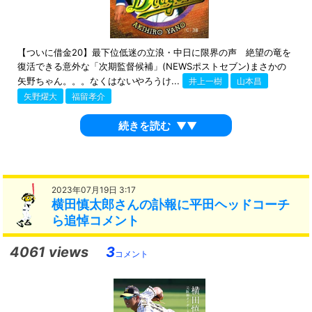
【ついに借金20】最下位低迷の立浪・中日に限界の声 絶望の竜を
復活できる意外な「次期監督候補」(NEWSポストセブン)まさかの
矢野ちゃん。。。なくはないやろうけ...
井上一樹
山本昌
矢野燿大
福留孝介
続きを読む
▼▼
2023年07月19日 3:17
横田慎太郎さんの訃報に平田ヘッドコーチ
ら追悼コメント
4061 views
3
コメント