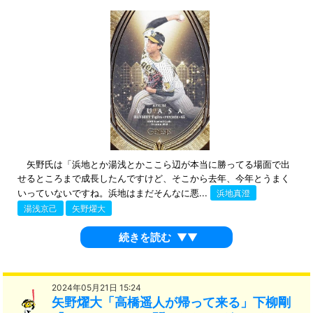
矢野氏は「浜地とか湯浅とかここら辺が本当に勝ってる場面で出
せるところまで成長したんですけど、そこから去年、今年とうまく
いっていないですね。浜地はまだそんなに悪...
浜地真澄
湯浅京己
矢野燿大
続きを読む
▼▼
2024年05月21日 15:24
矢野燿大「高橋遥人が帰って来る」下柳剛