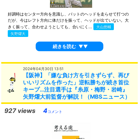
好調時はセンター方向を意識し、バットのヘッドを走らせて打つの
だが、今はレフト方向に体だけを振って、ヘッドが出ていない。大
きく振って、合わせようとしても、合いにく...
大山悠輔
矢野燿大
続きを読む
▼▼
2024年04月30日 13:51
【阪神】「嫌な負け方を引きずらず、再び
いいリズムを作った」逆転勝ちが続き首位
キープ…注目選手は『糸原・梅野・岩崎』
矢野燿大前監督が解説！（MBSニュース）
927 views
4
コメント