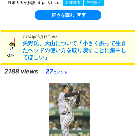
野燿大氏が解説 https://t.co...
佐藤輝明
矢野燿大
続きを読む
▼▼
2024年05月17日 8:21
矢野氏、大山について「小さく振って生き
たヘッドの使い方を取り戻すことに集中し
てほしい」
2188 views
27
コメント