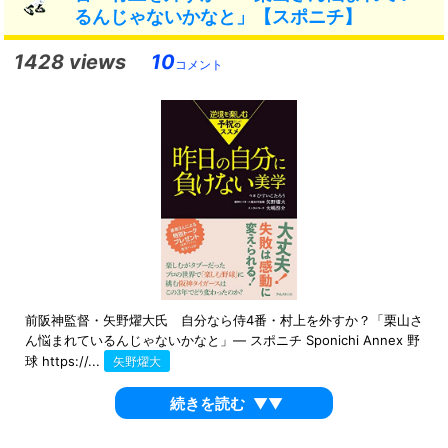
るんじゃないかなと」【スポニチ】
1428 views
10
コメント
前阪神監督・矢野燿大氏 自分なら侍4番・村上を外すか？「栗山さ
ん悩まれているんじゃないかなと」― スポニチ Sponichi Annex 野
球 https://...
矢野燿大
続きを読む
▼▼