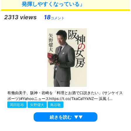
発揮しやすくなっている」
2313 views
18
コメント
有働由美子、阪神・岩崎を「料理とお酒で口説きたい」(サンケイス
ポーツ)#Yahooニュースhttps://t.co/TkaCa1YkNZ— 浜風 (...
岡田彰布
矢野燿大
鳥谷敬
続きを読む
▼▼