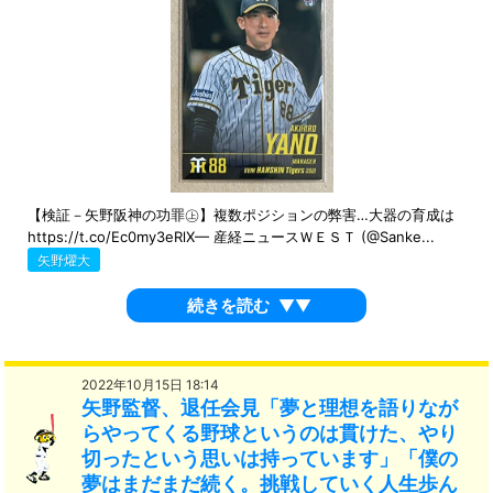
【検証－矢野阪神の功罪㊤】複数ポジションの弊害…大器の育成は
https://t.co/Ec0my3eRlX— 産経ニュースＷＥＳＴ (@Sanke...
矢野燿大
続きを読む
▼▼
2022年10月15日 18:14
矢野監督、退任会見「夢と理想を語りなが
らやってくる野球というのは貫けた、やり
切ったという思いは持っています」「僕の
夢はまだまだ続く。挑戦していく人生歩ん