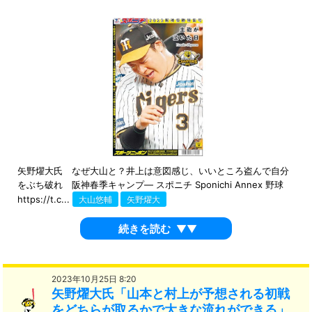
矢野燿大氏 なぜ大山と？井上は意図感じ、いいところ盗んで自分
をぶち破れ 阪神春季キャンプ― スポニチ Sponichi Annex 野球
https://t.c...
大山悠輔
矢野燿大
続きを読む
▼▼
2023年10月25日 8:20
矢野燿大氏「山本と村上が予想される初戦
をどちらが取るかで大きな流れができる」