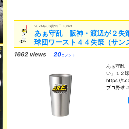
2024年06月23日 10:43
あぁ守乱 阪神・渡辺が２失
球団ワースト４４失策（サン
1662 views
20
コメント
あぁ守乱
い」１２
https:/
プロ野球 #