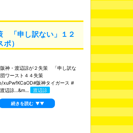
策 「申し訳ない」１２
スポ）
 阪神・渡辺諒が２失策 「申し訳な
球団ワースト４４失策
/t.co/xuPwfKCaOD#阪神タイガース #
渡辺諒…&m...
渡辺諒
続きを読む
▼▼