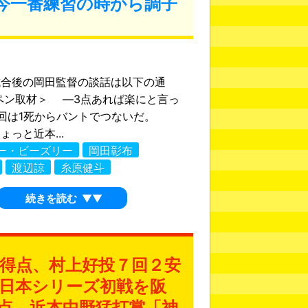
今一番練習の時から調子
試合後の岡田監督の談話は以下の通
ペン取材＞ ―3点あれば楽にと言っ
5回は1死からバントでつないだ。
っと近本...
ー・ビーズリー
岡田彰布
渡辺諒
糸原健斗
続きを読む
▼▼
得点、村上好投７回２安
日本シリーズ初戦を阪
点、近本中野猛打賞「神