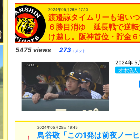
2024年05月26日 17:10
渡邉諒タイムリーも追いつ
６勝目消ゆ 延長戦で逆転
け越し。阪神首位・貯金６
5475 views
273
コメント
2024年 5月
才木浩人
2024年05月25日 19:45
鳥谷敬「この1発は前夜ノー