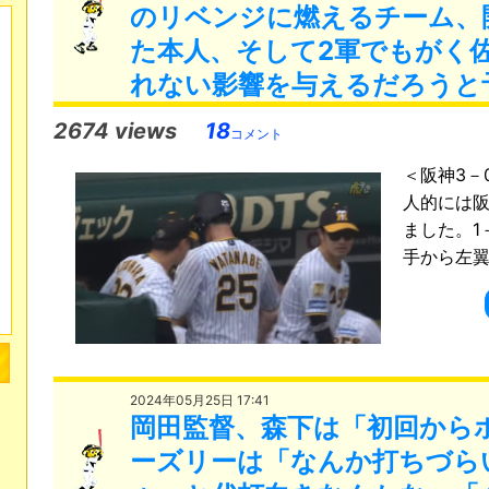
のリベンジに燃えるチーム、
た本人、そして2軍でもがく
れない影響を与えるだろうと
2674 views
18
コメント
＜阪神3－
人的には阪
ました。1
手から左翼ポ
2024年05月25日 17:41
岡田監督、森下は「初回から
ーズリーは「なんか打ちづら