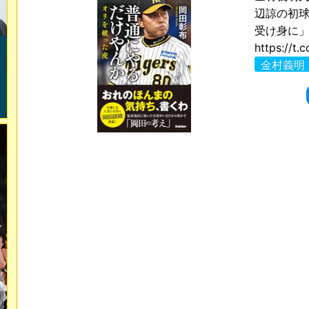
辺諒の初
受け身に」
https://t.
金村義明