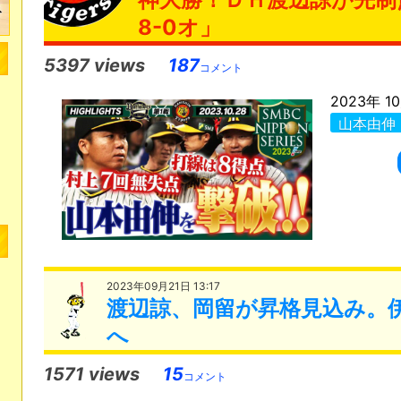
8-0オ」
5397 views
187
コメント
2023年 10
山本由伸
2023年09月21日 13:17
渡辺諒、岡留が昇格見込み。
へ
1571 views
15
コメント