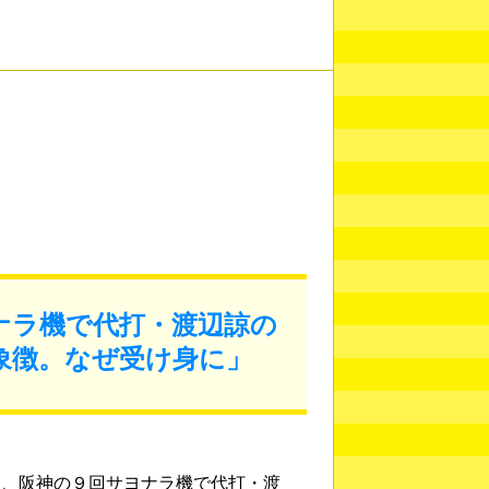
ナラ機で代打・渡辺諒の
象徴。なぜ受け身に」
氏、阪神の９回サヨナラ機で代打・渡