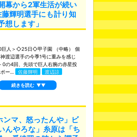
開幕から2軍生活が続い
佐藤輝明選手にも計り知
予想します」
0巨人＞◇25日◇甲子園 （中略） 個
神渡辺選手の今季1号に重みを感じ
－0の4回、先頭で巨人右腕の赤星投
ー...
佐藤輝明
渡辺諒
続きを読む
▼▼
ホンマ、怒ったんや」ビ
いんやろな」糸原は「ち