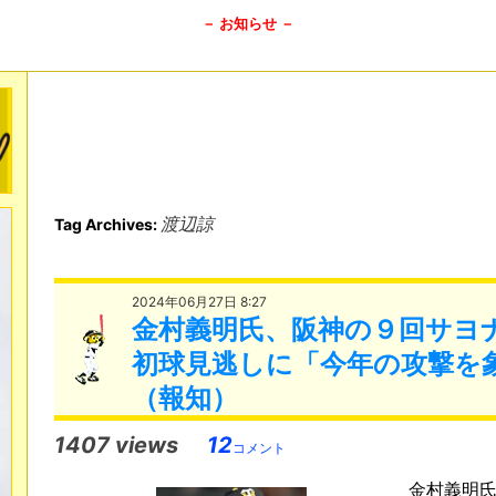
－ お知らせ －
渡辺諒
Tag Archives:
2024年06月27日 8:27
金村義明氏、阪神の９回サヨ
初球見逃しに「今年の攻撃を
（報知）
1407 views
12
コメント
金村義明