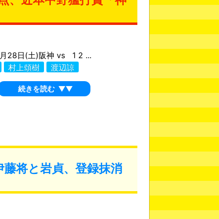
月28日(土)阪神 vs 1 2 ...
村上頌樹
渡辺諒
続きを読む
▼▼
伊藤将と岩貞、登録抹消