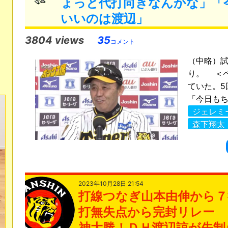
ょっと代打向きなんかな」「
いいのは渡辺」
3804 views
35
コメント
（中略）
り。 ＜
ていた。
「今日もちょ
ジェレミ
森下翔太
2023年10月28日 21:54
打線つなぎ山本由伸から７
打無失点から完封リレー 
神大勝！ＤＨ渡辺諒が先制