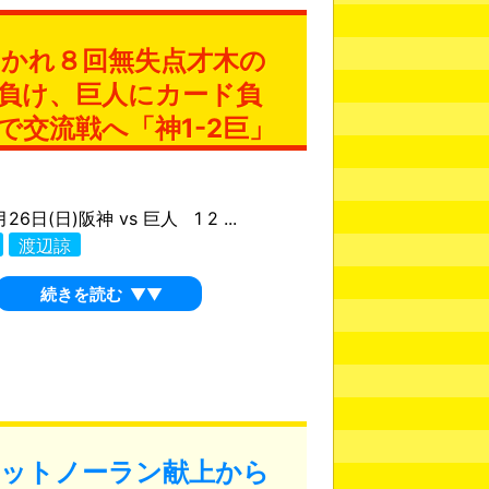
かれ８回無失点才木の
負け、巨人にカード負
で交流戦へ「神1-2巨」
26日(日)阪神 vs 巨人 1 2 ...
渡辺諒
続きを読む
▼▼
ヒットノーラン献上から