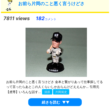
お前ら片岡のこと悪く言うけどさ
7811 views
182
コメント
お前ら片岡のこと悪く言うけどさ 金本と繋がりあって仕事探してる
って言ったらあとこの人くらいしかおらんけどええんか… 引用元
【虎専】いろんな話す...
清原
片岡篤史
続きを読む
▼▼