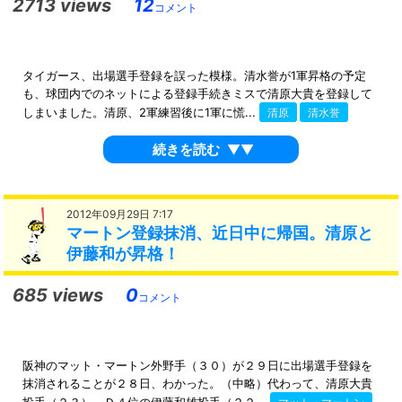
2713 views
12
コメント
タイガース、出場選手登録を誤った模様。清水誉が1軍昇格の予定
も、球団内でのネットによる登録手続きミスで清原大貴を登録して
しまいました。清原、2軍練習後に1軍に慌...
清原
清水誉
続きを読む
▼▼
2012年09月29日 7:17
マートン登録抹消、近日中に帰国。清原と
伊藤和が昇格！
685 views
0
コメント
阪神のマット・マートン外野手（３０）が２９日に出場選手登録を
抹消されることが２８日、わかった。（中略）代わって、清原大貴
投手（２３）、Ｄ４位の伊藤和雄投手（２２...