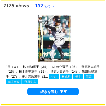
7175 views
137
コメント
1日（火）、林 威助選手（34）、林 啓介選手（26）、野原将志選手
（25）、橋本良平選手（25）、清原大貴選手（24）、黒田祐輔選
手（27）、藤井宏政選手（2...
林啓
林威助
橋本
清原
藤井宏政
野原将志
続きを読む
▼▼