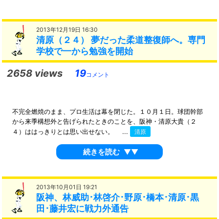
2013年12月19日 16:30
清原（２４） 夢だった柔道整復師へ。専門
学校で一から勉強を開始
2658 views
19
コメント
不完全燃焼のまま、プロ生活は幕を閉じた。１０月１日。球団幹部
から来季構想外と告げられたときのことを、阪神・清原大貴（２
４）ははっきりとは思い出せない。 ...
清原
続きを読む
▼▼
2013年10月01日 19:21
阪神、林威助･林啓介･野原･橋本･清原･黒
田･藤井宏に戦力外通告