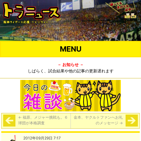
MENU
－ お知らせ －
しばらく、試合結果や他の記事の更新遅れます
←
福原、メジャー挑戦も。６
金本、ヤクルトファンへお礼
球団が本格調査
のメッセージ
→
2012年09月29日 7:17