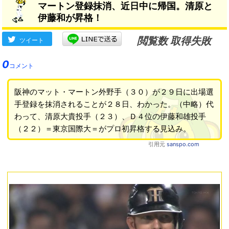
マートン登録抹消、近日中に帰国。清原と
伊藤和が昇格！
閲覧数 取得失敗
ツイート
0
コメント
阪神のマット・マートン外野手（３０）が２９日に出場選
手登録を抹消されることが２８日、わかった。（中略）代
わって、清原大貴投手（２３）、Ｄ４位の伊藤和雄投手
（２２）＝東京国際大＝がプロ初昇格する見込み。
引用元
sanspo.com