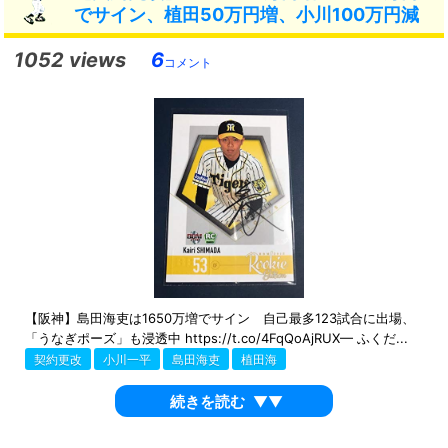
でサイン、植田50万円増、小川100万円減
1052 views
6
コメント
【阪神】島田海吏は1650万増でサイン 自己最多123試合に出場、
「うなぎポーズ」も浸透中 https://t.co/4FqQoAjRUX— ふくだ...
契約更改
小川一平
島田海吏
植田海
続きを読む
▼▼