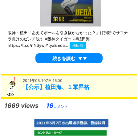
阪神・植田「あえてボールを引き抜かなかった？」好判断でサヨナ
ラ負けのピンチ脱す #阪神タイガース#植田海
https://t.co/nNSywjYtya&mda...
植田海
続きを読む
▼▼
2021年05月07日 16:00
【公示】植田海、１軍昇格
1669 views
16
コメント