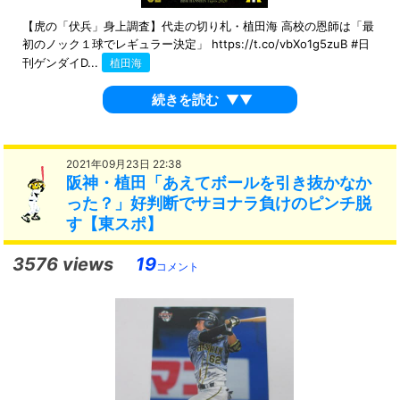
【虎の「伏兵」身上調査】代走の切り札・植田海 高校の恩師は「最
初のノック１球でレギュラー決定」 https://t.co/vbXo1g5zuB #日
刊ゲンダイD...
植田海
続きを読む
▼▼
2021年09月23日 22:38
阪神・植田「あえてボールを引き抜かなか
った？」好判断でサヨナラ負けのピンチ脱
す【東スポ】
3576 views
19
コメント