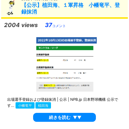
【公示】植田海、１軍昇格 小幡竜平、登
録抹消
2004 views
37
コメント
出場選手登録および登録抹消 | 公示 | NPB.jp 日本野球機構 公示で
す...
小幡竜平
植田海
続きを読む
▼▼