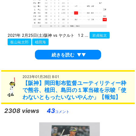
2021年 2月25日(土)阪神 vs ヤクルト 1 2 ...
岩貞祐太
板山祐太郎
植田海
続きを読む
▼▼
2023年01月26日 8:01
【阪神】岡田彰布監督ユーティリティー枠
で熊谷、植田、島田の１軍当確を示唆「使
わないともったいないやんか」【報知】
2308 views
43
コメント