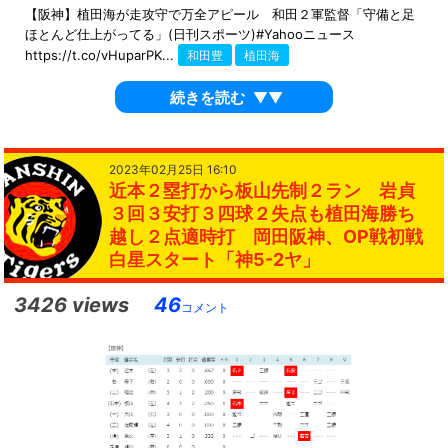
【阪神】植田海が走攻守で万全アピール 和田２軍監督「守備と足
ほとんど仕上がってる」(日刊スポーツ)#Yahooニュース
https://t.co/vHuparPK...
和田豊
植田海
続きを読む
▼▼
2023年02月25日 16:10
近本２塁打から板山先制２ラン 岩貞
３回３安打３四球２失点も植田海勝ち
越し２点適時打 岡田阪神、OP戦初戦
白星スタート「神5-2ヤ」
3426 views
46
コメント