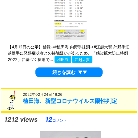
【4月12日の公示】登録→#植田海 内野手抹消→#江越大賀 外野手江
越選手に発熱症状者との接触疑いがあるため、「感染拡大防止特例
2022」に基づく抹消で...
植田海
江越大賀
続きを読む
▼▼
2022年02月24日 16:26
植田海、新型コロナウイルス陽性判定
1212 views
12
コメント