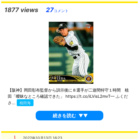
1877 views
27
コメント
【阪神】岡田彰布監督から訓示後に８選手が二遊間特守１時間 植
田「曖昧なところ確認できた」 https://t.co/iLVisL2mvT— ふくだ
さ...
植田海
続きを読む
▼▼
2022年10月13日 16:23