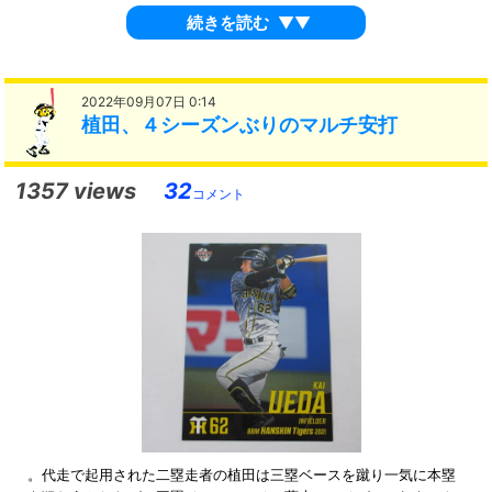
続きを読む
▼▼
2022年09月07日 0:14
植田、４シーズンぶりのマルチ安打
1357 views
32
コメント
。代走で起用された二塁走者の植田は三塁ベースを蹴り一気に本塁