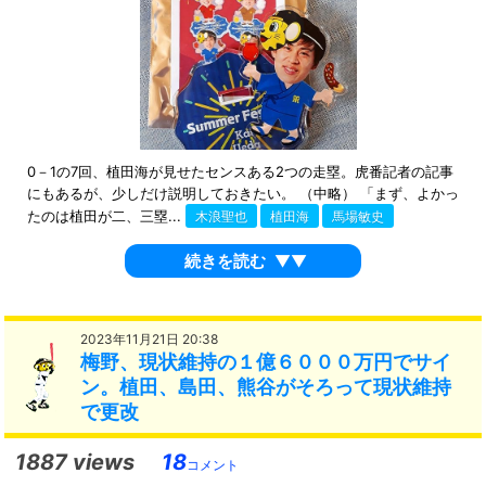
0－1の7回、植田海が見せたセンスある2つの走塁。虎番記者の記事
にもあるが、少しだけ説明しておきたい。 （中略） 「まず、よかっ
たのは植田が二、三塁...
木浪聖也
植田海
馬場敏史
続きを読む
▼▼
2023年11月21日 20:38
梅野、現状維持の１億６０００万円でサイ
ン。植田、島田、熊谷がそろって現状維持
で更改
1887 views
18
コメント