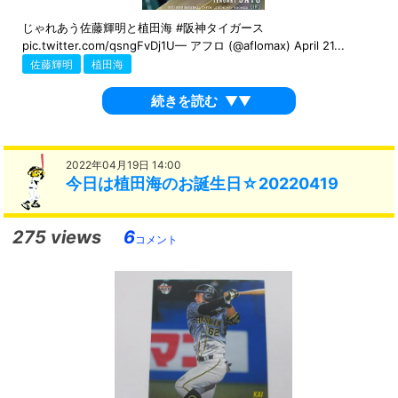
じゃれあう佐藤輝明と植田海 #阪神タイガース
pic.twitter.com/qsngFvDj1U— アフロ (@aflomax) April 21...
佐藤輝明
植田海
続きを読む
▼▼
2022年04月19日 14:00
今日は植田海のお誕生日☆20220419
275 views
6
コメント