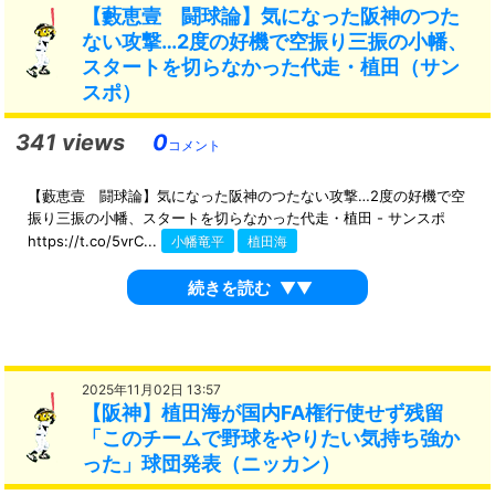
【藪恵壹 闘球論】気になった阪神のつた
ない攻撃…2度の好機で空振り三振の小幡、
スタートを切らなかった代走・植田（サン
スポ）
341 views
0
コメント
【藪恵壹 闘球論】気になった阪神のつたない攻撃…2度の好機で空
振り三振の小幡、スタートを切らなかった代走・植田 - サンスポ
https://t.co/5vrC...
小幡竜平
植田海
続きを読む
▼▼
2025年11月02日 13:57
【阪神】植田海が国内FA権行使せず残留
「このチームで野球をやりたい気持ち強か
った」球団発表（ニッカン）