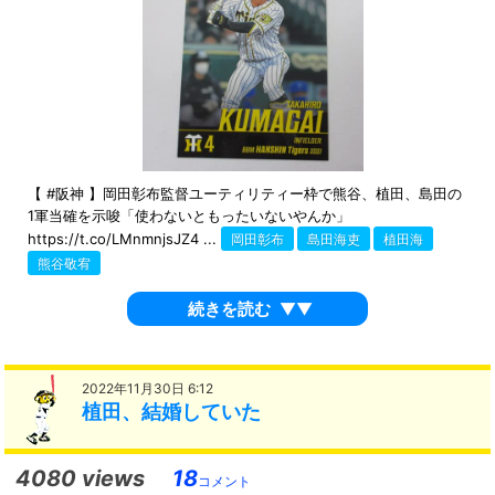
【 #阪神 】岡田彰布監督ユーティリティー枠で熊谷、植田、島田の
1軍当確を示唆「使わないともったいないやんか」
https://t.co/LMnmnjsJZ4 ...
岡田彰布
島田海吏
植田海
熊谷敬宥
続きを読む
▼▼
2022年11月30日 6:12
植田、結婚していた
4080 views
18
コメント