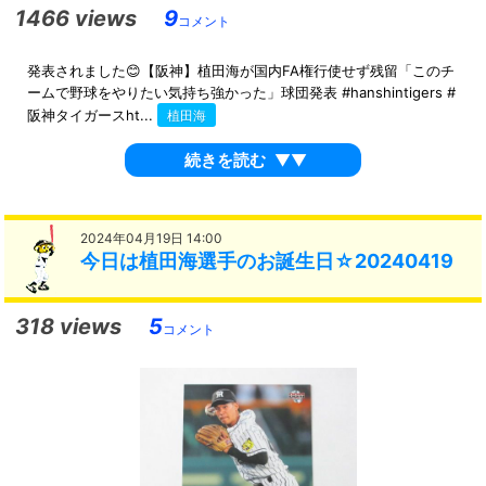
1466 views
9
コメント
発表されました😊【阪神】植田海が国内FA権行使せず残留「このチ
ームで野球をやりたい気持ち強かった」球団発表 #hanshintigers #
阪神タイガースht...
植田海
続きを読む
▼▼
2024年04月19日 14:00
今日は植田海選手のお誕生日☆20240419
318 views
5
コメント