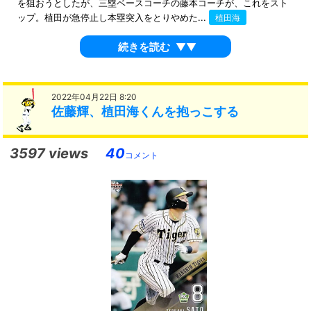
を狙おうとしたが、三塁ベースコーチの藤本コーチが、これをスト
ップ。植田が急停止し本塁突入をとりやめた...
植田海
続きを読む
▼▼
2022年04月22日 8:20
佐藤輝、植田海くんを抱っこする
3597 views
40
コメント