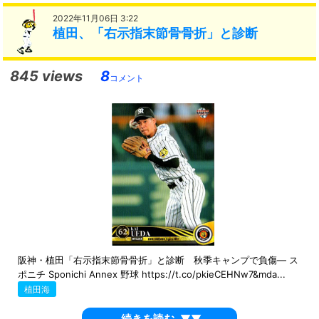
2022年11月06日 3:22
植田、「右示指末節骨骨折」と診断
845 views
8
コメント
阪神・植田「右示指末節骨骨折」と診断 秋季キャンプで負傷― ス
ポニチ Sponichi Annex 野球 https://t.co/pkieCEHNw7&mda...
植田海
続きを読む
▼▼