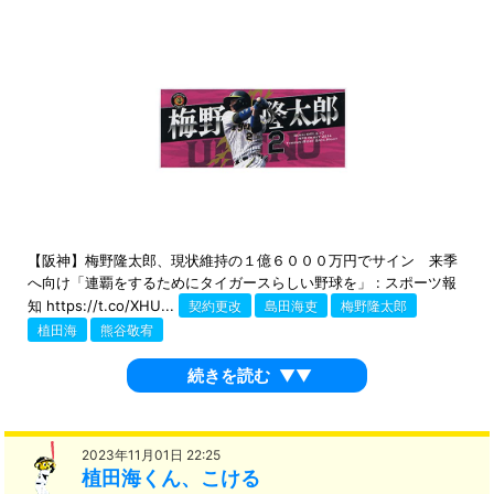
【阪神】梅野隆太郎、現状維持の１億６０００万円でサイン 来季
へ向け「連覇をするためにタイガースらしい野球を」 : スポーツ報
知 https://t.co/XHU...
契約更改
島田海吏
梅野隆太郎
植田海
熊谷敬宥
続きを読む
▼▼
2023年11月01日 22:25
植田海くん、こける