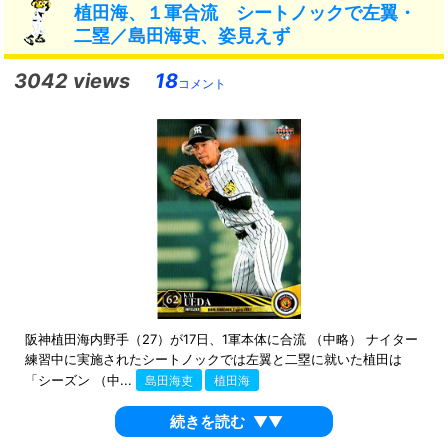
植田海、１軍合流 シートノックで左翼・
二塁／島田海吏、姿見えず
3042 views
18
コメント
阪神植田海内野手（27）が17日、1軍本体に合流 （中略） ナイター
練習中に実施されたシートノックでは左翼と二塁に就いた植田は
「シーズン （中...
島田海吏
植田海
続きを読む
▼▼