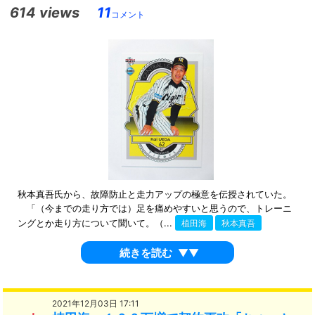
614 views
11
コメント
秋本真吾氏から、故障防止と走力アップの極意を伝授されていた。
「（今までの走り方では）足を痛めやすいと思うので、トレーニ
ングとか走り方について聞いて。（...
植田海
秋本真吾
続きを読む
▼▼
2021年12月03日 17:11