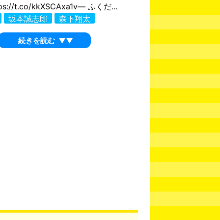
s://t.co/kkXSCAxa1v— ふくだ...
坂本誠志郎
森下翔太
続きを読む
▼▼