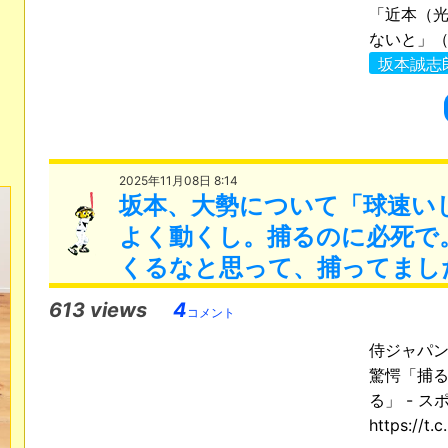
「近本（
ないと」（佐
坂本誠志
2025年11月08日 8:14
坂本、大勢について「球速い
よく動くし。捕るのに必死で
くるなと思って、捕ってまし
613 views
4
コメント
侍ジャパ
驚愕「捕
る」 - スポ
https://t.c.