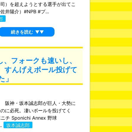
光司）を超えようとする選手が出てこ
井陽介）#NPB #プ...
郎
続きを読む
▼▼
し、フォークも速いし、
。すんげえボール投げて
た」
ン 阪神・坂本誠志郎が巨人・大勢に
るのに必死。凄いボールを投げてく
ニチ Sponichi Annex 野球
..
坂本誠志郎