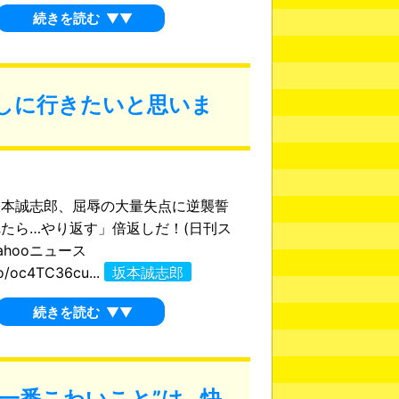
続きを読む
▼▼
しに行きたいと思いま
坂本誠志郎、屈辱の大量失点に逆襲誓
たら…やり返す」倍返しだ！(日刊ス
ahooニュース
co/oc4TC36cu...
坂本誠志郎
続きを読む
▼▼
一番こわいこと”は…快