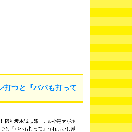
ン打つと『パパも打って
絵】阪神坂本誠志郎「テルや翔太がホ
打つと『パパも打って』うれしいし励