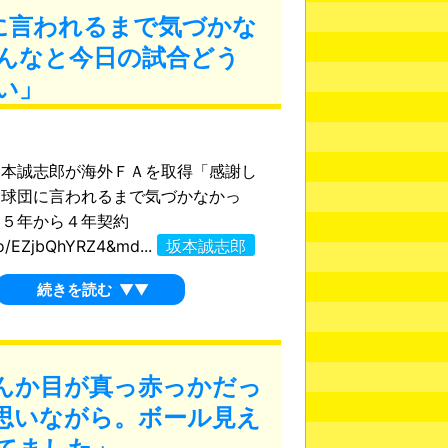
に言われるまで気づかな
んなと今日の試合どう
い」
坂本誠志郎が海外ＦＡを取得「感謝し
「球団に言われるまで気づかなかっ
２５年から４年契約
.co/EZjbQhYRZ4&md...
坂本誠志郎
続きを読む
▼▼
んか目が真っ赤っかだっ
思いながら。ボール見え