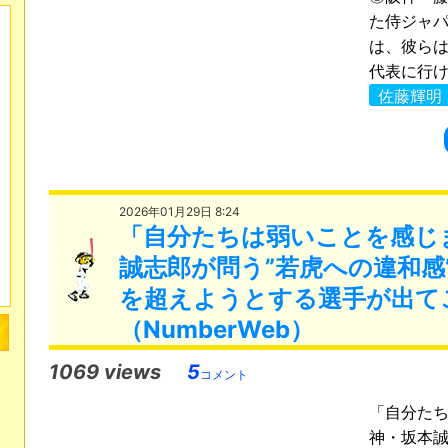
た侍ジャ
は、彼ら
代表に行けば
佐藤輝明
2026年01月29日 8:24
「自分たちは弱いことを感じ
誠志郎が問う”若虎への違和感
を超えようとする選手が出て
（NumberWeb）
1069 views
5
コメント
「自分た
神・坂本誠