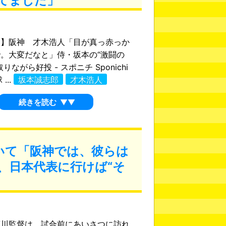
てました」
文】阪神 才木浩人「目が真っ赤っか
。大変だなと」侍・坂本の“激闘の
りながら好投 - スポニチ Sponichi
...
坂本誠志郎
才木浩人
続きを読む
▼▼
いて「阪神では、彼らは
、日本代表に行けば“そ
」
藤川監督は、試合前にあいさつに訪れ