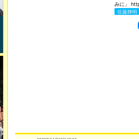
みに」 http
佐藤輝明