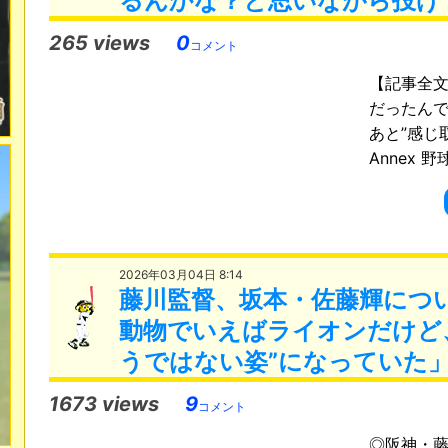
るんかな？と思いながら投げ
265 views
0
コメント
【記事全
だったんで
あと”感じ取
Annex 野球 
2026年03月04日 8:14
藤川監督、坂本・佐藤輝につ
動物でいえばライオンだけど
うではない姿”になっていた
1673 views
9
コメント
◎阪神・