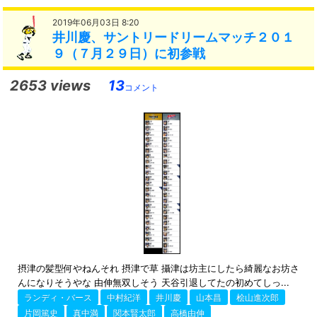
2019年06月03日 8:20
井川慶、サントリードリームマッチ２０１
９（７月２９日）に初参戦
2653 views
13
コメント
摂津の髪型何やねんそれ 摂津で草 攝津は坊主にしたら綺麗なお坊さ
んになりそうやな 由伸無双しそう 天谷引退してたの初めてしっ...
ランディ・バース
中村紀洋
井川慶
山本昌
桧山進次郎
片岡篤史
真中満
関本賢太郎
高橋由伸