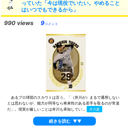
っていた「今は現役でいたい。やめること
はいつでもできるから」
990 views
9
コメント
あるプロ球団のスカウトは言う。「（井川が）まるで通用しない
とは思わないが、能力が同等なら将来性のある若手を取るのが常道
だ」。現実が厳しいことは井川も承知してい...
井川慶
続きを読む
▼▼