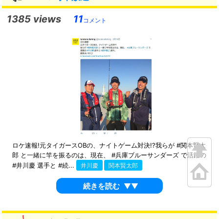
1385 views
11
コメント
ロケ速報!元タイガースOBの、ナイトゲーム対決!?我らが #関本賢太
郎 と一緒に竿を振るのは、現在、 #兵庫ブルーサンダーズ で活躍の
#井川慶 選手と #続...
井川慶
関本賢太郎
続きを読む
▼▼