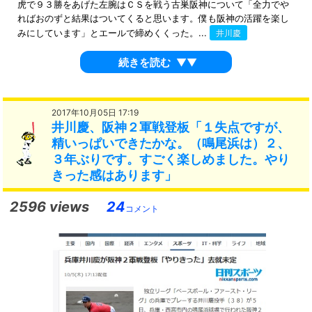
虎で９３勝をあげた左腕はＣＳを戦う古巣阪神について「全力でや
ればおのずと結果はついてくると思います。僕も阪神の活躍を楽し
みにしています」とエールで締めくくった。...
井川慶
続きを読む
▼▼
2017年10月05日 17:19
井川慶、阪神２軍戦登板「１失点ですが、
精いっぱいできたかな。（鳴尾浜は）２、
３年ぶりです。すごく楽しめました。やり
きった感はあります」
2596 views
24
コメント