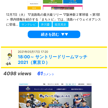
12月7日（火） ▽淡路島の最大級ツリー ▽阪神新２軍球場 ＜第1部
＞ 県内情報を紹介する「まちトピ」では、淡路ハイウェイオアシス
に登場...
サンテレビ
井川慶
能見篤史
続きを読む
▼▼
2021年05月17日 17:20
18:00～ サントリードリームマッチ
2021（東京Ｄ）
4098 views
61
コメント