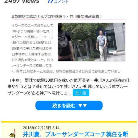
2497 views
17
コメント
（中略） 野球で総額30億円を稼いだ億万長者・井川さんの現在の仕
事や年収とは？番組ではかつて井川さんが所属していた兵庫ブルー
サンダーズがある神戸へ急行しま...
井川慶
続きを読む
▼▼
2018年02月25日 5:14
井川慶、ブルーサンダーズコーチ就任を断