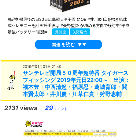
#阪神 ㍻最後の日30日広島戦 #甲子園 にOB #井川慶 氏を招き始球
式セレモニーを計画捕手役は #矢野監督 が務める方向で検討中“平成
最強バッテリー”復活#...
井川慶
矢野燿大
続きを読む
▼▼
2019年01月01日 21:40
サンテレビ開局５０周年超特番 タイガース
フィッシング 2019年元日22:00～ 出演：
福本豊・中西清起・福原忍・葛城育郎・関
本賢太郎・井川慶・江草仁貴・狩野恵輔
2131 views
29
コメント