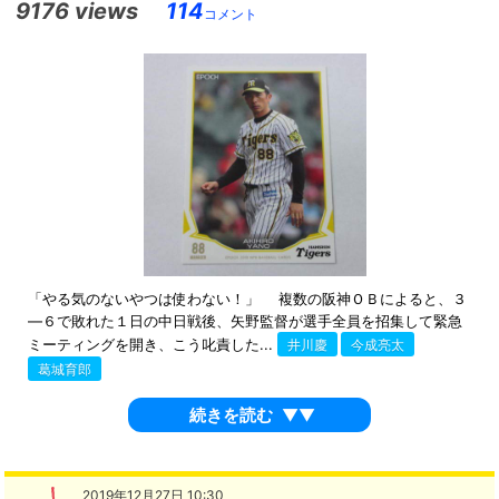
9176 views
114
コメント
「やる気のないやつは使わない！」 複数の阪神ＯＢによると、３
―６で敗れた１日の中日戦後、矢野監督が選手全員を招集して緊急
ミーティングを開き、こう叱責した...
井川慶
今成亮太
葛城育郎
続きを読む
▼▼
2019年12月27日 10:30