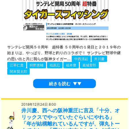
サンテレビ開局５０周年 超特番 ５０周年の１発目と２０１９年の
始まりは、やっぱり、野球と釣りのコラボで！ サンテレビ野球中継
の思い出と共に我らが阪神タイガー...
中西清起
井川慶
江草仁貴
狩野恵輔
福原忍
福本豊
葛城育郎
関本賢太郎
続きを読む
▼▼
2018年12月24日 8:00
井川慶、西への阪神重圧に言及「十分、オ
リックスでやっていたぐらいにやれる」
「年が結構離れているんですが、弾丸トー