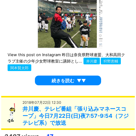
View this post on Instagram 昨日は奈良県野球連盟、大和高田ク
ラブ主催の少年少女野球教室に講師とし...
井川慶
狩野恵輔
関本賢太郎
続きを読む
▼▼
2018年07月22日 12:30
井川慶、テレビ番組「張り込みマネースコ
ープ」今日7月22日(日)夜7:57-9:54（フジ
テレビ系）で放送