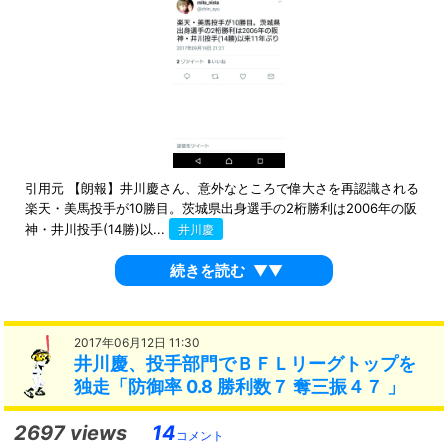
引用元 【朗報】井川慶さん、意外なところで偉大さを再認識される
楽天・美馬投手が10勝目。茨城県出身選手の2桁勝利は2006年の阪
神・井川投手(14勝)以...
井川慶
続きを読む
▼▼
2017年06月12日 11:30
井川慶、投手部門でＢＦＬリーグトップを
独走「防御率 0.8 勝利数７ 奪三振４７ 」
2697 views
14
コメント