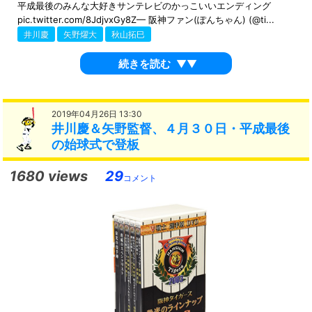
平成最後のみんな大好きサンテレビのかっこいいエンディング
pic.twitter.com/8JdjvxGy8Z— 阪神ファン(ぽんちゃん) (@ti...
井川慶
矢野燿大
秋山拓巳
続きを読む
▼▼
2019年04月26日 13:30
井川慶＆矢野監督、４月３０日・平成最後
の始球式で登板
1680 views
29
コメント