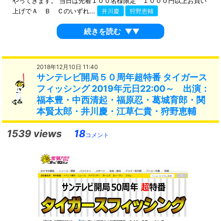
やってきます。 当日は先着１００名様限定 １０００円以上お買い
上げでＡ Ｂ Ｃのいずれ...
井川慶
狩野恵輔
続きを読む
▼▼
2018年12月10日 11:40
サンテレビ開局５０周年超特番 タイガース
フィッシング 2019年元日22:00～ 出演：
福本豊・中西清起・福原忍・葛城育郎・関
本賢太郎・井川慶・江草仁貴・狩野恵輔
1539 views
18
コメント