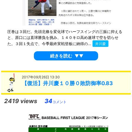
圧巻は３回だ。先頭北條を変化球でハーフスイングの三振に抑える
と、原口には直球勝負を挑み、１４０キロ高め速球で空を切らせ
た。３回１失点で、今季最終実戦登板に納得の...
井川慶
続きを読む
▼▼
2017年09月26日 13:30
【復活】井川慶１０勝０敗防御率0.83
2419 views
34
コメント