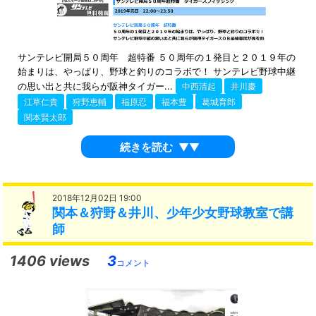
サンテレビ開局５０周年 超特番 ５０周年の１発目と２０１９年の
始まりは、やっぱり、野球と釣りのコラボで！ サンテレビ野球中継
の思い出と共に我らが阪神タイガー...
中西清起
井川慶
江草仁貴
狩野恵輔
福原忍
福本豊
葛城育郎
関本賢太郎
続きを読む
▼▼
2018年12月02日 19:00
関本＆狩野＆井川、少年少女野球教室で講
師
1406 views
3
コメント