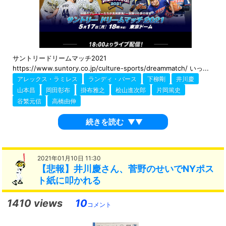
サントリードリームマッチ2021
https://www.suntory.co.jp/culture-sports/dreammatch/ いっ...
アレックス・ラミレス
ランディ・バース
下柳剛
井川慶
山本昌
岡田彰布
掛布雅之
桧山進次郎
片岡篤史
谷繁元信
高橋由伸
続きを読む
▼▼
2021年01月10日 11:30
【悲報】井川慶さん、菅野のせいでNYポス
ト紙に叩かれる
1410 views
10
コメント