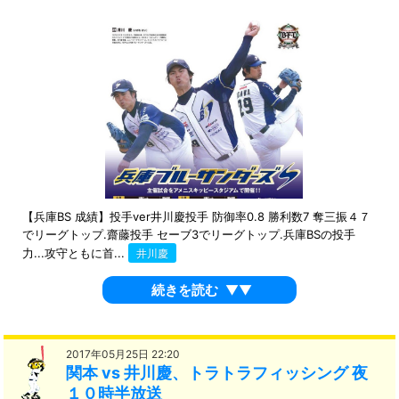
【兵庫BS 成績】投手ver井川慶投手 防御率0.8 勝利数7 奪三振４７
でリーグトップ.齋藤投手 セーブ3でリーグトップ.兵庫BSの投手
力...攻守ともに首...
井川慶
続きを読む
▼▼
2017年05月25日 22:20
関本 vs 井川慶、トラトラフィッシング 夜
１０時半放送