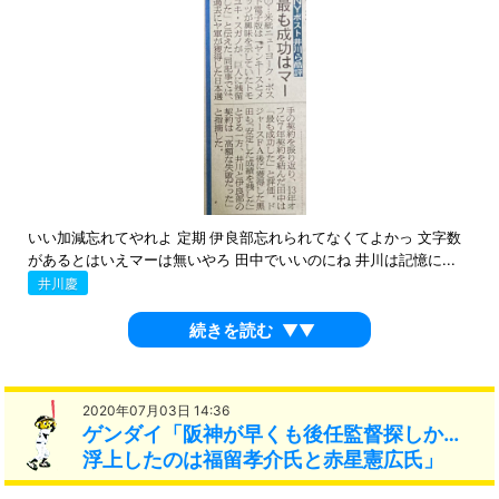
いい加減忘れてやれよ 定期 伊良部忘れられてなくてよかっ 文字数
があるとはいえマーは無いやろ 田中でいいのにね 井川は記憶に...
井川慶
続きを読む
▼▼
2020年07月03日 14:36
ゲンダイ「阪神が早くも後任監督探しか…
浮上したのは福留孝介氏と赤星憲広氏」