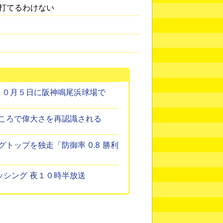
打てるわけない
１０月５日に阪神鳴尾浜球場で
ころで偉大さを再認識される
トップを独走「防御率 0.8 勝利
ィッシング 夜１０時半放送