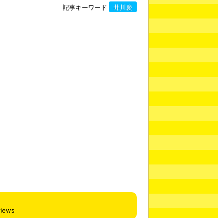
記事キーワード
井川慶
views