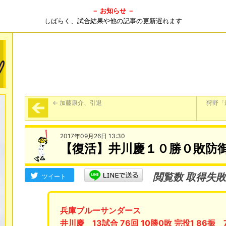
－ お知らせ －
しばらく、試合結果や他の記事の更新遅れます
←
加藤康介、引退
狩野「
2017年09月26日 13:30
【復活】井川慶１０勝０敗防御率
閲覧数 取得失敗
ツイート
兵庫ブルーサンダース
井川慶 13試合 76回 10勝0敗 完投1 86振