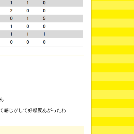
あ
て感じがして好感度あがったわ