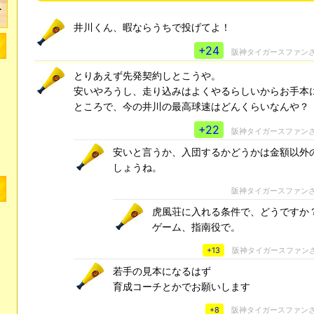
井川くん、暇ならうちで投げてよ！
+24
阪神タイガースファン
とりあえず先発契約しとこうや。
安いやろうし、走り込みはよくやるらしいからお手本
ところで、今の井川の最高球速はどんくらいなんや？
+22
阪神タイガースファン
安いと言うか、入団するかどうかは金額以外
しょうね。
阪神タイガースファン
虎風荘に入れる条件で、どうですか
ゲーム、指南役で。
+13
阪神タイガースファン
若手の見本になるはず
育成コーチとかでお願いします
+8
阪神タイガースファン