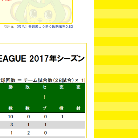
引用元
【復活】井川慶１０勝０敗防御率0.83