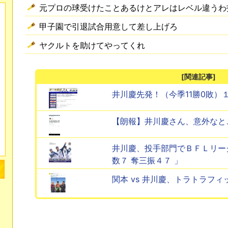
元プロの球受けたことあるけとアレはレベル違うわ
甲子園で引退試合用意して差し上げろ
ヤクルトを助けてやってくれ
[関連記事]
井川慶先発！（今季11勝0敗）
【朗報】井川慶さん、意外なと
井川慶、投手部門でＢＦＬリーグ
数７ 奪三振４７ 」
関本 vs 井川慶、トラトラフ