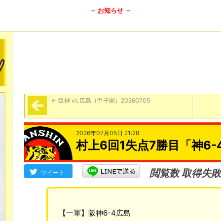
－ お知らせ －
←
阪神 vs 広島（甲子園）20260705
2026年07月05日 21:28
村上6回1失点7勝目「神6-
閲覧数 取得失敗
ツイート
【一軍】阪神6-4広島