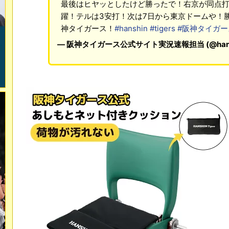
最後はヒヤッとしたけど勝ったで！右京が同点打
躍！テルは3安打！次は7日から東京ドームや！
神タイガース！
#hanshin
#tigers
#阪神タイガー
— 阪神タイガース公式サイト実況速報担当 (@hanshin