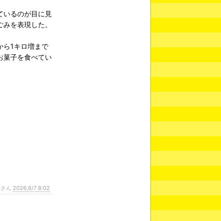
ているのが目に見
ごみを表現した。
から1キロ増まで
お菓子を食べてい
ンさん
2026,6/7 8:02