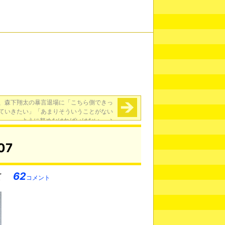
、森下翔太の暴言退場に「こちら側できっ
ていきたい」「あまりそういうことがない
ように努めなければいけない」
→
07
62
コメント