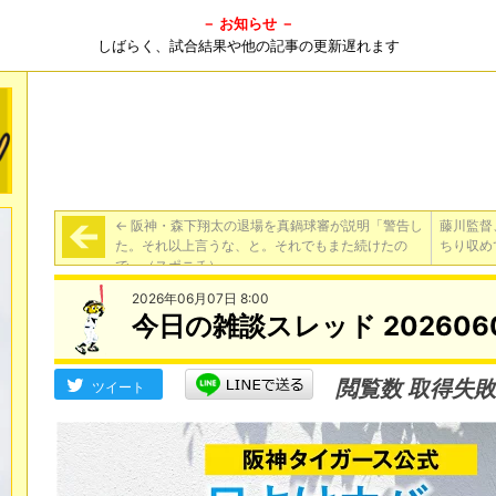
－ お知らせ －
しばらく、試合結果や他の記事の更新遅れます
←
阪神・森下翔太の退場を真鍋球審が説明「警告し
藤川監督
た。それ以上言うな、と。それでもまた続けたの
ちり収め
で」（スポニチ）
2026年06月07日 8:00
今日の雑談スレッド 202606
閲覧数 取得失敗
ツイート