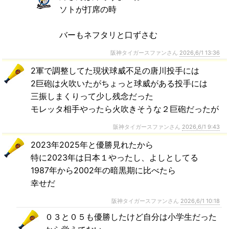
ソトが打席の時
バーもネフタリと口ずさむ
阪神タイガースファンさん
2026,6/1 13:36
2軍で調整してた現状球威不足の唐川投手には
2巨砲は火吹いたがちょっと球威がある投手には
三振しまくりって少し残念だった
モレッタ相手やったら火吹きそうな２巨砲だったが
阪神タイガースファンさん
2026,6/1 9:43
2023年2025年と優勝見れたから
特に2023年は日本１やったし、よしとしてる
1987年から2002年の暗黒期に比べたら
幸せだ
阪神タイガースファンさん
2026,6/1 10:18
０３と０５も優勝したけど自分は小学生だった