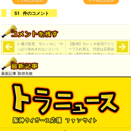
↑上再読み込み
↓下再読み込み
51
件のコメント
←
藤川監督、モレッタに「や
【阪神】モレッタ抹消でリリ
っぱり攻めきれないという
ーフ入れ替え 代役は石黒佑
か」「勝負どころで甘くなる
弥、津田淳哉ら候補か ファ
というのは、逆ですよね」
ームで好投中（ニッカン）
→
最新記事 取得失敗