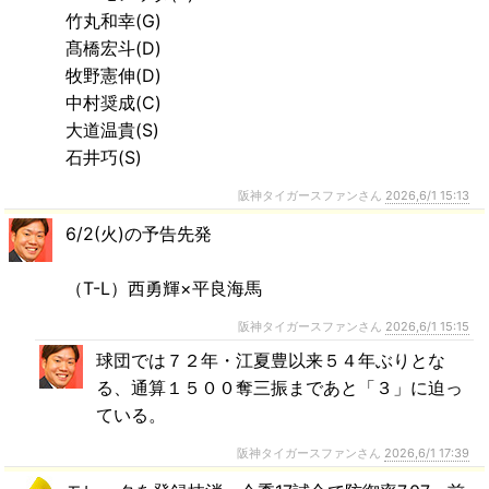
竹丸和幸(G)
髙橋宏斗(D)
牧野憲伸(D)
中村奨成(C)
大道温貴(S)
石井巧(S)
阪神タイガースファンさん
2026,6/1 15:13
6/2(火)の予告先発
（T-L）西勇輝×平良海馬
阪神タイガースファンさん
2026,6/1 15:15
球団では７２年・江夏豊以来５４年ぶりとな
る、通算１５００奪三振まであと「３」に迫っ
ている。
阪神タイガースファンさん
2026,6/1 17:39