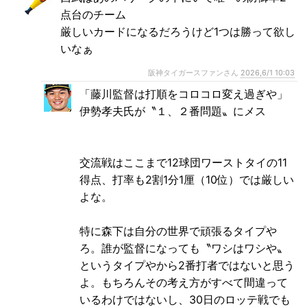
点台のチーム
厳しいカードになるだろうけど1つは勝って欲し
いなぁ
阪神タイガースファンさん
2026,6/1 10:03
「藤川監督は打順をコロコロ変え過ぎや」
伊勢孝夫氏が〝１、２番問題〟にメス
交流戦はここまで12球団ワーストタイの11
得点、打率も2割1分1厘（10位）では厳しい
よな。
特に森下は自分の世界で頑張るタイプや
ろ。誰が監督になっても〝ワシはワシや〟
というタイプやから2番打者ではないと思う
よ。もちろんその考え方がすべて間違って
いるわけではないし、30日のロッテ戦でも