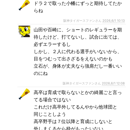
ドラ２で取った小幡にずっと期待してたか
らね
阪神タイガースファンさん
2026,6/1 10:13
山田や百崎に、ショートのレギュラーを期
待したけど、打てないし、試合に出ては、
必ずエラーするし
しかし、２人に代わる選手がいないから、
目をつむって出さざるをえないのかも
立石が、身体が丈夫なら強肩だし一番いい
のにね
阪神タイガースファンさん
2026,6/1 12:08
高卒は育成で取らないとかの綺麗ごと言っ
てる場合ではない
これだけ高卒外してるんやから他球団と
同じことしよう
高卒野手は７位以降と育成にしないと
外しまくるから枠がもったいない