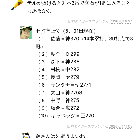
テルが抜けると近本3番で立石が1番に入ること
もあるかな
阪神タイガースファンさん
2026,6/1 9:34
セ打率上位（5月31日現在）
（１）佐藤＝神370（14本塁打、39打点で3
冠）
（２）度会＝Ｄ299
（３）森下＝神286
（４）村松＝中282
（５）長岡＝ヤ279
（６）サンタナ＝ヤ2771
（７）大山＝神2768
（８）中野＝神275
（９）坂倉＝広272
（10）キャベッジ＝巨270
阪神タイガースファンさん
2026,6/1 11:03
輝さんは外野うまいね