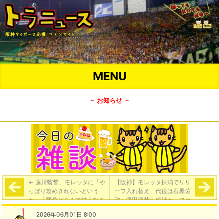
MENU
－ お知らせ －
←
藤川監督、モレッタに「や
【阪神】モレッタ抹消でリリ
っぱり攻めきれないという
ーフ入れ替え 代役は石黒佑
か」「勝負どころで甘くなる
弥、津田淳哉ら候補か ファ
というのは、逆ですよね」
ームで好投中（ニッカン）
→
2026年06月01日 8:00