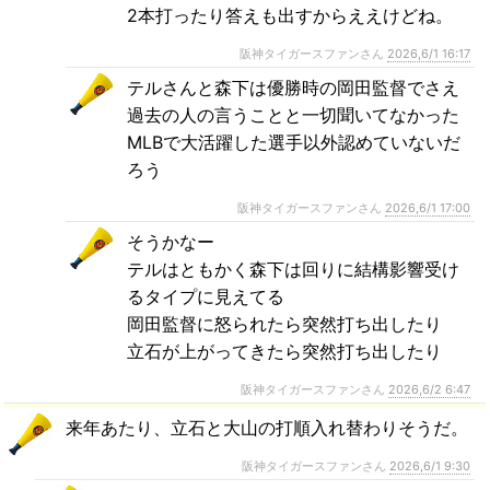
2本打ったり答えも出すからええけどね。
阪神タイガースファンさん
2026,6/1 16:17
テルさんと森下は優勝時の岡田監督でさえ
過去の人の言うことと一切聞いてなかった
MLBで大活躍した選手以外認めていないだ
ろう
阪神タイガースファンさん
2026,6/1 17:00
そうかなー
テルはともかく森下は回りに結構影響受け
るタイプに見えてる
岡田監督に怒られたら突然打ち出したり
立石が上がってきたら突然打ち出したり
阪神タイガースファンさん
2026,6/2 6:47
来年あたり、立石と大山の打順入れ替わりそうだ。
阪神タイガースファンさん
2026,6/1 9:30