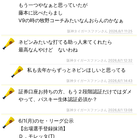
もう一つやなぁと思っていたが
藤本に比べたらまし
V9の時の牧野コーチみたいなんおらんのかなぁ
阪神タイガースファンさん
2026,6/1 11:25
ネビンみたいな打てる助っ人来てくれたら
最高なんやけど ないわね
阪神タイガースファンさん
2026,6/1 12:32
私も去年からずっとネビンほしいと思ってる
阪神タイガースファンさん
2026,6/1 14:43
証券口座お持ちの方、もう２段階認証だけではダメ
やって、パスキー生体認証必須か？
阪神タイガースファンさん
2026,6/1 13:08
6/1(月)のセ・リーグ公示
【出場選手登録抹消】
Ｄ．モレッタ(T)