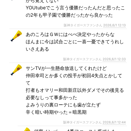
から覚えてない
YOUtubeでこう言う優勝だったんだと思ったこ
の2年も甲子園で優勝だったから良かった
阪神タイガースファンさん
2026,6/1 12:13
あのころはＧＷにはべべ決定やったからな
ほんまに今は試合ごとに一喜一憂できてうれし
いさえある
阪神タイガースファンさん
2026,6/1 12:33
サンTVが一生懸命放送してくれたけど
仲田幸司とか多くの投手が初回4失点とかして
て
打者もオマリー和田新庄以外ダメでその後見る
必要なしって事多かった
よみうりの裏ローテにも歯が立たず
辛く暗い時期やった＝暗黒期
阪神タイガースファンさん
2026,6/1 12:44