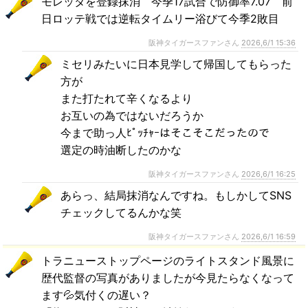
モレッタを登録抹消 今季17試合で防御率7.07 前
日ロッテ戦では逆転タイムリー浴びて今季2敗目
阪神タイガースファンさん
2026,6/1 15:36
ミセリみたいに日本見学して帰国してもらった
方が
また打たれて辛くなるより
お互いの為ではないだろうか
今まで助っ人ﾋﾟｯﾁｬｰはそこそこだったので
選定の時油断したのかな
阪神タイガースファンさん
2026,6/1 16:25
あらっ、結局抹消なんですね。もしかしてSNS
チェックしてるんかな笑
阪神タイガースファンさん
2026,6/1 16:59
トラニューストップページのライトスタンド風景に
歴代監督の写真がありましたが今見たらなくなって
ます💦気付くの遅い？