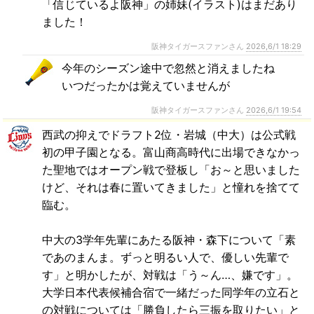
「信じているよ阪神」の姉妹(イラスト)はまだあり
ました！
阪神タイガースファンさん
2026,6/1 18:29
今年のシーズン途中で忽然と消えましたね
いつだったかは覚えていませんが
阪神タイガースファンさん
2026,6/1 19:54
西武の抑えでドラフト2位・岩城（中大）は公式戦
初の甲子園となる。富山商高時代に出場できなかっ
た聖地ではオープン戦で登板し「お～と思いました
けど、それは春に置いてきました」と憧れを捨てて
臨む。
中大の3学年先輩にあたる阪神・森下について「素
であのまんま。ずっと明るい人で、優しい先輩で
す」と明かしたが、対戦は「う～ん…、嫌です」。
大学日本代表候補合宿で一緒だった同学年の立石と
の対戦については「勝負したら三振を取りたい」と