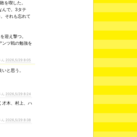
連敗を喫した。
なんで。3タテ
ー。それも忘れて
を迎え撃つ。
アンツ戦の勉強を
さん
2026,5/29 8:05
良いと思う。
さん
2026,5/29 8:24
く才木、村上、ハ
さん
2026,5/29 8:38