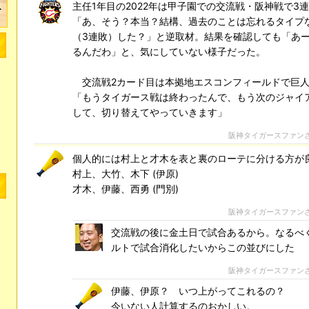
主任1年目の2022年は甲子園での交流戦・阪神戦で3
「あ、そう？本当？結構、過去のことは忘れるタイプ
（3連敗）した？」と逆取材。結果を確認しても「あ
るんだわ」と、気にしていない様子だった。
交流戦2カード目は本拠地エスコンフィールドで巨人
「もうタイガース戦は終わったんで、もう次のジャイ
して、切り替えてやっていきます」
阪神タイガースファン
個人的には村上と才木を表と裏のローテに分ける方が
村上、大竹、木下 (伊原)
才木、伊藤、西勇 (門別)
阪神タイガースファン
交流戦の後に金土日で試合あるから。なるべ
ルトで試合消化したいからこの並びにした
阪神タイガースファン
伊藤、伊原？ いつ上がってこれるの？
今いない人計算するのおかしい。