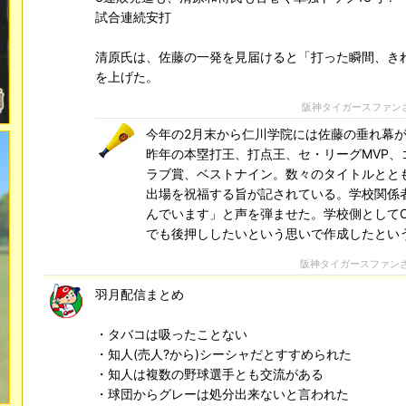
試合連続安打
清原氏は、佐藤の一発を見届けると「打った瞬間、き
を上げた。
阪神タイガースファン
今年の2月末から仁川学院には佐藤の垂れ幕
昨年の本塁打王、打点王、セ・リーグMVP、
ラブ賞、ベストナイン。数々のタイトルととも
出場を祝福する旨が記されている。学校関係
んでいます」と声を弾ませた。学校側として
でも後押ししたいという思いで作成したとい
阪神タイガースファン
羽月配信まとめ
・タバコは吸ったことない
・知人(売人?から)シーシャだとすすめられた
・知人は複数の野球選手とも交流がある
・球団からグレーは処分出来ないと言われた