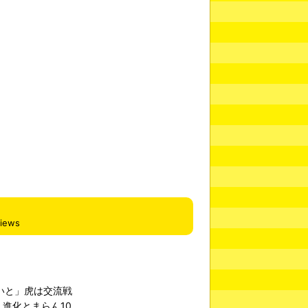
views
いと」虎は交流戦
進化とまらん10