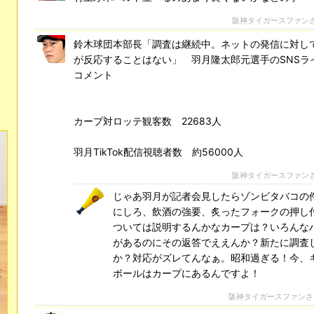
阪神タイガースファン
鈴木球団本部長「調査は継続中。ネットの発信に対し
が反応することはない」 羽月隆太郎元選手のSNSラ
コメント
カープ対ロッテ観客数 22683人
羽月TikTok配信視聴者数 約56000人
阪神タイガースファン
じゃあ羽月が記者会見したらゾンビタバコの
にしろ、飲酒の強要、炙ったフォークの押し
ついては説明するんかなカープは？いろんな
があるのにその返答でええんか？新たに調査
か？対応がズレてんなぁ。昭和過ぎる！今、
ボールはカープにあるんですよ！
阪神タイガースファン