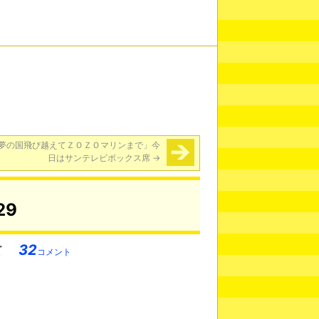
夢の国飛び越えてＺＯＺＯマリンまで」今
日はサンテレビボックス席
→
29
32
コメント