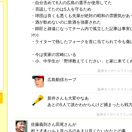
・自分含めて6人の広島の選手が使用してた
・否認してたのは5人を守るため
・球団は良くも悪くも先輩が絶対の昭和の雰囲気があ
・酒が飲めないのに飲酒を強要された
・師匠と疎遠になってチーム内で孤立した記事は事実(お
ﾝｹﾝ)
・ライターで熱したフォークを首に当てられて今も傷
・今は実家の宮崎にいる
・小、中学生が「野球教えてください」と家に来てく
阪神タイガースファン
広島動揺カープ
阪神タイガースファン
新井さんも大変やなあ
あとの5人て誰かわからんけど捕まったら戦
阪神タイガースファン
佐藤義則さん田尾さんが
村上才木ハルト並べるのあまり良くないかなとの事