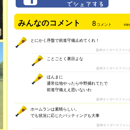
みんなのコメント
8
コメント
vie
とにかく序盤で前進守備止めてくれ！
阪神タイガースファン
ことごとく裏目よな
阪神タイガースファン
ほんまに
通常位地やったら中野捕れてたで
前進守備ええ思いないわ
阪神タイガースファン
ホームランは素晴らしい。
でも状況に応じたバッティングも大事
阪神タイガースファン