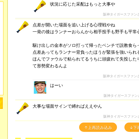
状況に応じた采配はもっと大事や
阪神タイガースファン
点差が開いた場面を追い上げる心理戦やね
一発の後はランナーおらんから相手投手も野手も平常
駆け出しの金本がソロ打って帰ったベンチで説教食ら
点差あってもランナー背負ったほうが緊張を強いられ
ほんでファウルで粘られてるうちに頭疲れて失投した
て形勢変わるんよ
阪神タイガースファン
はーい
阪神タイガースファン
大事な場面サインで縛ればええやん
阪神タイガースファン
↑上再読み込み
↓下