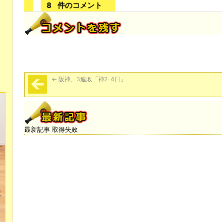
8
件のコメント
←
阪神、3連敗「神2-4日」
最新記事 取得失敗