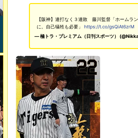
【阪神】連打なく３連敗 藤川監督「ホームラ
に。自己犠牲も必要」
https://t.co/gsQiAt6zrM
— 極トラ・プレミアム（日刊スポーツ） (@Nikkan