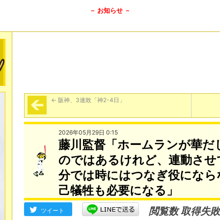
－ お知らせ －
←
阪神、3連敗「神2-4日」
2026年05月29日 0:15
藤川監督「ホームランが華だ
のではあるけれど、連動させ
分では時にはつなぎ役になら
己犠牲も必要になる」
閲覧数 取得失敗
ツイート