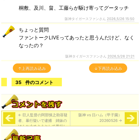
桐敷、及川、畠、工藤らが駆け寄ってグータッチ
阪神タイガースファンさん
2026,5/26 15:50
ちょっと質問
ファントークLIVEってあったと思うんだけど、なく
なったの？
阪神タイガースファンさん
2026,5/26 21:21
↑上再読み込み
↓下再読み込み
35
件のコメント
←
巨人監督の阿部慎之助容疑
阪神 vs 日ハム（甲子園）
者、暴行疑いで逮捕 姉妹の
20260526
→
けんか止めようとして暴行し
たか（ニッカン）