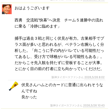
おはようございます
西勇 交流戦“快幕”へ決意 チーム５連勝中の流れ
に乗る「冷静に臨めます」
捕手は過去３戦と同じく伏見が有力。古巣相手でプ
ラス面が多いと思われるが、ベテラン右腕らしく分
析した。「向こうに手の内がバレている可能性だっ
てあるし、受け方で球種がバレる可能性もある」。
だからこそ先入観を持たずに登板することが大事。
とにかく目の前の打者に立ち向かっていくだけだ。
阪神タイガースファンさん
2026,5/26 8:02
伏見さんハムとのカードに普通に出られそうな
んですね
良かった
阪神タイガースファンさん
2026,5/26 10:43