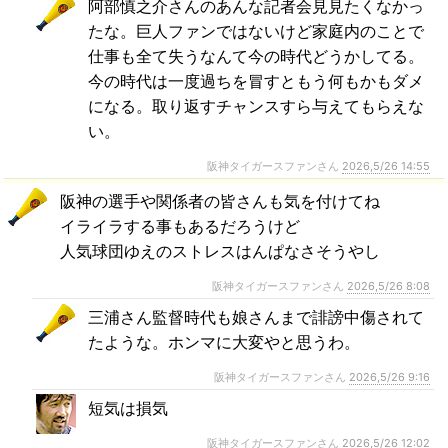
阿部慎之介さんのあんな記者会見見たくなかっ
たな。巨人ファンではないけど家庭内のことで
仕事も全て失うなんて今の時代どうかしてる。
今の時代は一度過ちを冒すともう何もかもダメ
になる。取り返すチャンスすら与えてもらえな
い。
阪神タイガースファンさん
2026,5/26 14:55
阪神の選手や関係者の皆さんも気を付けてね
イライラする事もあるだろうけど
人気球団ゆえのストレスはんぱなさそうやし
阪神タイガースファンさん
2026,5/26 8:08
三浦さん監督時代も娘さんまで誹謗中傷されて
たような。ホンマに大変やと思うわ。
阪神タイガースファンさん
2026,5/26 9:16
短気は損気
阪神タイガースファンさん
2026,5/26 12:02