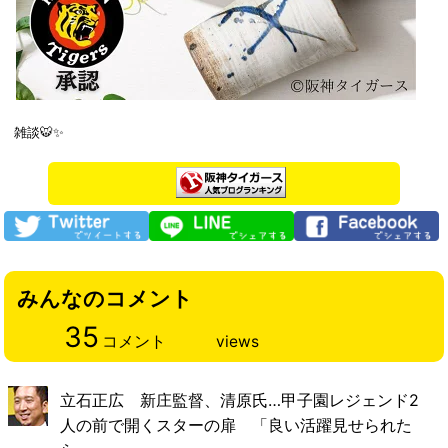
雑談🐯✨
みんなのコメント
35
コメント
views
立石正広 新庄監督、清原氏…甲子園レジェンド2
人の前で開くスターの扉 「良い活躍見せられた