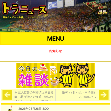
MENU
－ お知らせ －
←
巨人監督の阿部慎之助容疑
阪神 vs 日ハム（甲子園）
者、暴行疑いで逮捕 姉妹の
20260526
→
けんか止めようとして暴行し
たか（ニッカン）
2026年05月26日 8:00