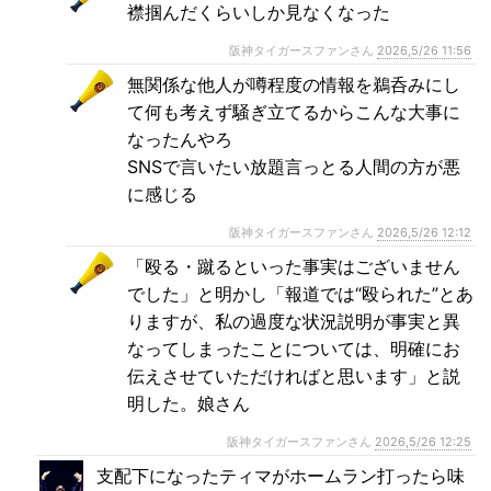
襟掴んだくらいしか見なくなった
阪神タイガースファンさん
2026,5/26 11:56
無関係な他人が噂程度の情報を鵜呑みにし
て何も考えず騒ぎ立てるからこんな大事に
なったんやろ
SNSで言いたい放題言っとる人間の方が悪
に感じる
阪神タイガースファンさん
2026,5/26 12:12
「殴る・蹴るといった事実はございません
でした」と明かし「報道では“殴られた”とあ
りますが、私の過度な状況説明が事実と異
なってしまったことについては、明確にお
伝えさせていただければと思います」と説
明した。娘さん
阪神タイガースファンさん
2026,5/26 12:25
支配下になったティマがホームラン打ったら味