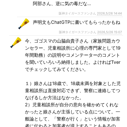
阿部さん、逆に気の毒だな…
阪神タイガースファンさん
2026,5/26 14:44
声明文もChatGTPに書いてもらったかもね
阪神タイガースファンさん
2026,5/26 15:07
今、ゴゴスマの山脇由貴子さん（家族問題カウ
ンセラー、児童相談所に心理の専門家として19
年間勤務）の説明やコメンテーターのコメント
を聞いていろいろ納得しました。よければTver
でチェックしてみてください。
１）娘さんは18歳で、18歳未満を対象とした児
童相談所は直接対応できず、警察に連絡してつ
なげるしか方法はなかった。
2）児童相談所が自分の意向を確かめてくれな
かったと娘さんが主張している点について。一
般論として、「警察が行く」という情報が加害
者に伝わると加害者が逆上することもあるの