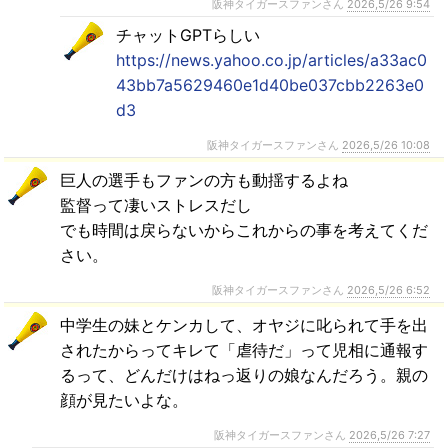
阪神タイガースファンさん
2026,5/26 9:54
チャットGPTらしい
https://news.yahoo.co.jp/articles/a33ac0
43bb7a5629460e1d40be037cbb2263e0
d3
阪神タイガースファンさん
2026,5/26 10:08
巨人の選手もファンの方も動揺するよね
監督って凄いストレスだし
でも時間は戻らないからこれからの事を考えてくだ
さい。
阪神タイガースファンさん
2026,5/26 6:52
中学生の妹とケンカして、オヤジに叱られて手を出
されたからってキレて「虐待だ」って児相に通報す
るって、どんだけはねっ返りの娘なんだろう。親の
顔が見たいよな。
阪神タイガースファンさん
2026,5/26 7:27