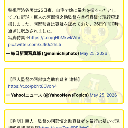
警視庁渋谷署は25日夜、自宅で娘に暴力を振るったとし
てプロ野球・巨人の阿部慎之助監督を暴行容疑で現行犯逮
捕しました。阿部監督は容疑を認めており、26日午前0時
過ぎに釈放されました。
写真特集→
https://t.co/qHbMkwkWhr
pic.twitter.com/xJfi0c2hL5
— 毎日新聞写真部 (@mainichiphoto)
May 25, 2026
【巨人監督の阿部慎之助容疑者 逮捕】
https://t.co/pbNt6OVon4
— Yahoo!ニュース (@YahooNewsTopics)
May 25, 2026
【判明】巨人・監督の阿部慎之助容疑者を暴行の疑いで現
行犯逮捕 警視庁
https://t.co/Zyw6PEiWcG