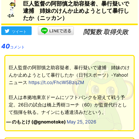
巨人監督の阿部慎之助容疑者、暴行疑いで
逮捕 姉妹のけんか止めようとして暴行し
たか（ニッカン）
閲覧数 取得失敗
ツイート
40
コメント
巨人監督の阿部慎之助容疑者、暴行疑いで逮捕 姉妹のけ
んか止めようとして暴行したか（日刊スポーツ）-Yahoo!
ニュース
https://t.co/FhcW5BzqZM
巨人は本拠地東京ドームにソフトバンクを迎えて戦う予
定。26日の試合は橋上秀樹コーチ（60）が監督代行とし
て指揮を執る。ナインにも通達済みだという。
— のもとけ (@gnomotoke)
May 25, 2026