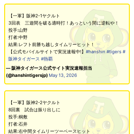
【一軍】阪神2-1ヤクルト
3回表 三遊間を破る適時打！あっという間に逆転や！
投手:山野
打者:中野
結果:レフト前勝ち越しタイムリーヒット！
【公式モバイルサイトで実況速報中!】
#hanshin
#tigers
#
阪神タイガース
#熱覇
— 阪神タイガース公式サイト実況速報担当
(@hanshintigersjp)
May 13, 2026
【一軍】阪神2-2ヤクルト
8回裏 試合は振り出しに
投手:桐敷
打者:石井
結果:右中間タイムリーツーベースヒット