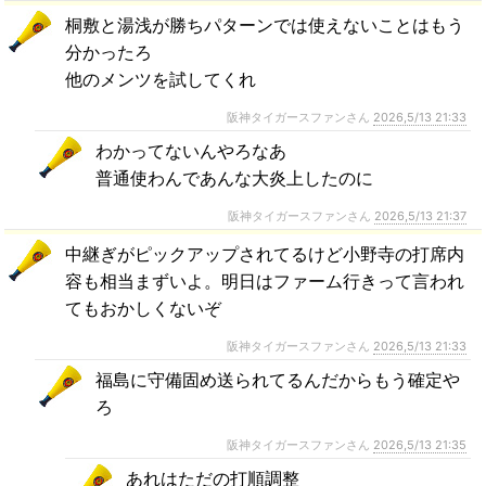
桐敷と湯浅が勝ちパターンでは使えないことはもう
分かったろ
他のメンツを試してくれ
阪神タイガースファンさん
2026,5/13 21:33
わかってないんやろなあ
普通使わんであんな大炎上したのに
阪神タイガースファンさん
2026,5/13 21:37
中継ぎがピックアップされてるけど小野寺の打席内
容も相当まずいよ。明日はファーム行きって言われ
てもおかしくないぞ
阪神タイガースファンさん
2026,5/13 21:33
福島に守備固め送られてるんだからもう確定や
ろ
阪神タイガースファンさん
2026,5/13 21:35
あれはただの打順調整