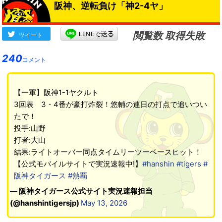
阪神、逆転負け「神2-4ヤ」
と思う」
→
閲覧数 取得失敗
ツイート
240
コメント
【一軍】阪神1-1ヤクルト
3回表 3・4番が豪打炸裂！悠輔の連日の打点で追いつい
たで！
投手:山野
打者:大山
結果:ライトオーバー同点タイムリーツーベースヒット！
【公式モバイルサイトで実況速報中!】
#hanshin
#tigers
#
阪神タイガース
#熱覇
— 阪神タイガース公式サイト実況速報担当
(@hanshintigersjp)
May 13, 2026