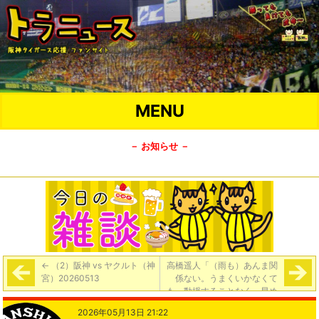
MENU
－ お知らせ －
←
（2）阪神 vs ヤクルト（神
高橋遥人「（雨も）あんま関
宮）20260513
係ない。うまくいかなくて
も、動揺することなく。早め
に逆転してもらったので、リ
2026年05月13日 21:22
ズム良く、その後投げられた