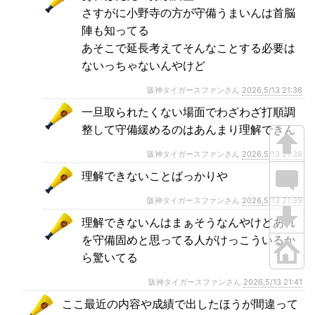
さすがに小野寺の方が守備うまいんは首脳
陣も知ってる
あそこで延長考えてそんなことする必要は
ないっちゃないんやけど
阪神タイガースファンさん
2026,5/13 21:36
一旦取られたくない場面でわざわざ打順調
整して守備緩めるのはあんまり理解できん
阪神タイガースファンさん
2026,5/13 21:38
理解できないことばっかりや
阪神タイガースファンさん
2026,5/13 21:39
理解できないんはまぁそうなんやけどあれ
を守備固めと思ってる人がけっこういるか
ら驚いてる
阪神タイガースファンさん
2026,5/13 21:41
ここ最近の内容や成績で出したほうが間違って