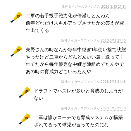
阪神タイガースファンさん
2026,5/13 21:31
二軍の若手投手戦力化が停滞しとんねん
前年どれだけスキルアップさせたかの答えが翌
年出てくる
阪神タイガースファンさん
2026,5/13 21:40
矢野さんの時なんか毎年中継ぎ1年使い捨て状態
やったけど二軍からどんどんいい選手送ってく
れてたから毎年優秀な中継ぎ陣組めてたんやで
あの時の育成力どこいったんや
阪神タイガースファンさん
2026,5/13 21:46
ドラフトでハズレが多いと育成のしようが
ない
阪神タイガースファンさん
2026,5/13 21:56
二軍は誰がコーチでも育成システムが構築
されてるって球児が言ってたのにな