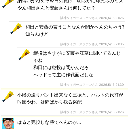
納得いかねえぞ今日の負け 明らかに球児らのミス
やん和田さんと安藤さんは何してた？
阪神タイガースファンさん
2026,5/13 21:26
和田と安藤の言うことなんか聞かへんのちゃう?
知らんけど
阪神タイガースファンさん
2026,5/13 21:35
継投はさすがに安藤や江草に聞いてるんじ
ゃね
和田には継投は聞かんだろ
ヘッドって主に作戦面だしな
阪神タイガースファンさん
2026,5/13 21:39
小幡の送りバント出来なく三振と、ハルトの代打が
敗因やわ。疑問ばかり残る采配
阪神タイガースファンさん
2026,5/13 21:26
はると完投しな勝てへんのか…