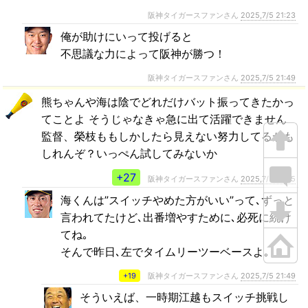
阪神タイガースファンさん
2025,7/5 21:23
俺が助けにいって投げると
不思議な力によって阪神が勝つ！
阪神タイガースファンさん
2025,7/5 21:49
熊ちゃんや海は陰でどれだけバット振ってきたかっ
てことよ そうじゃなきゃ急に出て活躍できません
監督、榮枝ももしかしたら見えない努力してるかも
しれんぞ？いっぺん試してみないか
+27
阪神タイガースファンさん
2025,7/5 21:45
海くんは”スイッチやめた方がいい”って､ずっと
言われてたけど､出番増やすために､必死に続け
てね｡
そんで昨日､左でタイムリーツーベースよ｡
+19
阪神タイガースファンさん
2025,7/5 21:49
そういえば、一時期江越もスイッチ挑戦し