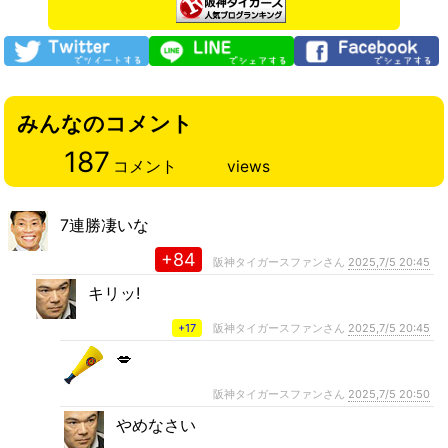
みんなのコメント
187
コメント
views
7連勝凄いな
+84
阪神タイガースファンさん
2025,7/5 20:45
キリッ!
+17
阪神タイガースファンさん
2025,7/5 20:45
💋
阪神タイガースファンさん
2025,7/5 20:50
やめなさい