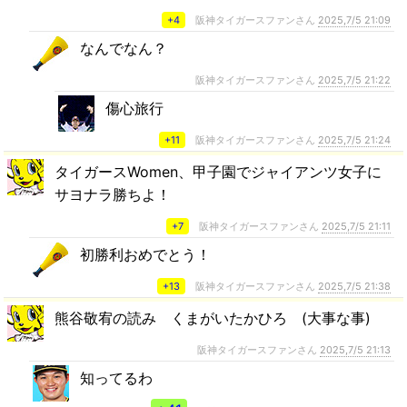
+4
阪神タイガースファンさん
2025,7/5 21:09
なんでなん？
阪神タイガースファンさん
2025,7/5 21:22
傷心旅行
+11
阪神タイガースファンさん
2025,7/5 21:24
タイガースWomen、甲子園でジャイアンツ女子に
サヨナラ勝ちよ！
+7
阪神タイガースファンさん
2025,7/5 21:11
初勝利おめでとう！
+13
阪神タイガースファンさん
2025,7/5 21:38
熊谷敬宥の読み くまがいたかひろ (大事な事)
阪神タイガースファンさん
2025,7/5 21:13
知ってるわ