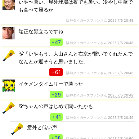
いや〜暑い、屋外球場は夜でも暑い。冷やし中華で
も食べて帰るか
阪神タイガースファンさん
2025,7/5 20:48
端正な顔立ちですね
+47
阪神タイガースファンさん
2025,7/5 20:48
🐻「いやもう、大山さんと右京が繋いでくれたんで
なんとか返そうと思いました」
+61
阪神タイガースファンさん
2025,7/5 20:48
イケメンタイムリーで勝った
+29
阪神タイガースファンさん
2025,7/5 20:48
🐻ちゃんの声はじめて聞いたかも
+41
阪神タイガースファンさん
2025,7/5 20:49
意外と低い声
+38
阪神タイガースファンさん
2025,7/5 20:50