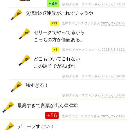
+46
阪神タイガースファンさん
2025,7/5 21:00
交流戦の7連敗がこれでチャラや
+13
阪神タイガースファンさん
2025,7/5 20:55
セリーグでやってるから
こっちの方が価値ある。
+3
阪神タイガースファンさん
2025,7/5 21:23
どこもついてこれない
この調子でがんばれ
阪神タイガースファンさん
2025,7/6 14:34
強すぎる！
阪神タイガースファンさん
2025,7/5 21:34
最高すぎて言葉が出ん👏👏👏
+56
阪神タイガースファンさん
2025,7/5 20:45
デュープすごい！