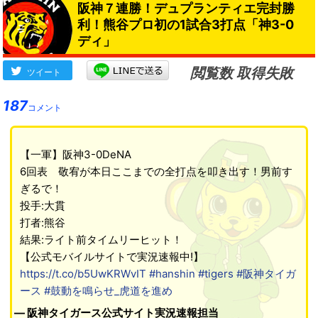
阪神７連勝！デュプランティエ完封勝
利！熊谷プロ初の1試合3打点「神3-0
ディ」
閲覧数 取得失敗
ツイート
187
コメント
【一軍】阪神3-0DeNA
6回表 敬宥が本日ここまでの全打点を叩き出す！男前す
ぎるで！
投手:大貫
打者:熊谷
結果:ライト前タイムリーヒット！
【公式モバイルサイトで実況速報中!】
https://t.co/b5UwKRWvIT
#hanshin
#tigers
#阪神タイガ
ース
#鼓動を鳴らせ_虎道を進め
— 阪神タイガース公式サイト実況速報担当