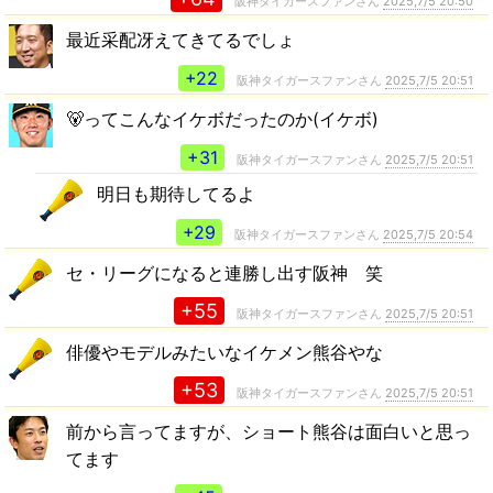
阪神タイガースファンさん
2025,7/5 20:50
最近采配冴えてきてるでしょ
+22
阪神タイガースファンさん
2025,7/5 20:51
🐻ってこんなイケボだったのか(イケボ)
+31
阪神タイガースファンさん
2025,7/5 20:51
明日も期待してるよ
+29
阪神タイガースファンさん
2025,7/5 20:54
セ・リーグになると連勝し出す阪神 笑
+55
阪神タイガースファンさん
2025,7/5 20:51
俳優やモデルみたいなイケメン熊谷やな
+53
阪神タイガースファンさん
2025,7/5 20:51
前から言ってますが、ショート熊谷は面白いと思っ
てます