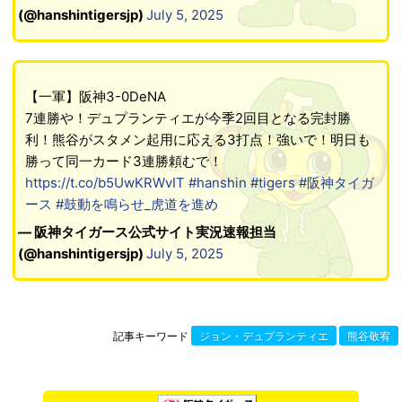
(@hanshintigersjp)
July 5, 2025
【一軍】阪神3-0DeNA
7連勝や！デュプランティエが今季2回目となる完封勝
利！熊谷がスタメン起用に応える3打点！強いで！明日も
勝って同一カード3連勝頼むで！
https://t.co/b5UwKRWvIT
#hanshin
#tigers
#阪神タイガ
ース
#鼓動を鳴らせ_虎道を進め
— 阪神タイガース公式サイト実況速報担当
(@hanshintigersjp)
July 5, 2025
記事キーワード
ジョン・デュプランティエ
熊谷敬宥