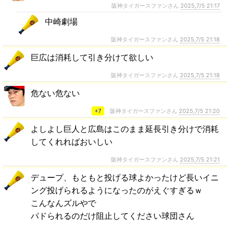
阪神タイガースファンさん
2025,7/5 21:17
中崎劇場
阪神タイガースファンさん
2025,7/5 21:18
巨広は消耗して引き分けて欲しい
阪神タイガースファンさん
2025,7/5 21:18
危ない危ない
+7
阪神タイガースファンさん
2025,7/5 21:20
よしよし巨人と広島はこのまま延長引き分けで消耗
してくれればおいしい
阪神タイガースファンさん
2025,7/5 21:21
デュープ、もともと投げる球よかったけど長いイニ
ング投げられるようになったのがえぐすぎるｗ
こんなんズルやで
パドられるのだけ阻止してください球団さん