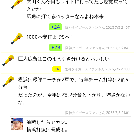
大山くん今日もライトに打ってたし感覚戻って
きたか
広角に打てるバッターなんよね本来
+24
阪神タイガースファンさん
2025,7/5 21:07
1000本安打まで9本！
+23
阪神タイガースファンさん
2025,7/5 21:41
巨人広島はこのまま引き分けるとおいしい
+17
阪神タイガースファンさん
2025,7/5 21:00
横浜は琢郎コーチが2軍で、毎年チーム打率は2割5
分台
だったのが、今年は2割2分台と下がり、怖さがない
な。
阪神タイガースファンさん
2025,7/5 21:01
油断したらアカン｡
横浜打線は脅威よ｡