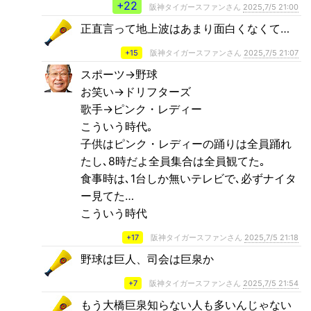
+22
阪神タイガースファンさん
2025,7/5 21:00
正直言って地上波はあまり面白くなくて…
+15
阪神タイガースファンさん
2025,7/5 21:07
スポーツ→野球
お笑い→ドリフターズ
歌手→ピンク・レディー
こういう時代｡
子供はピンク・レディーの踊りは全員踊れ
たし､8時だよ全員集合は全員観てた｡
食事時は､1台しか無いテレビで､必ずナイタ
ー見てた…
こういう時代
+17
阪神タイガースファンさん
2025,7/5 21:18
野球は巨人、司会は巨泉か
+7
阪神タイガースファンさん
2025,7/5 21:54
もう大橋巨泉知らない人も多いんじゃない