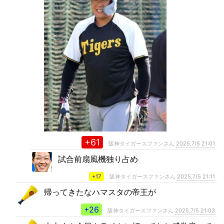
+61
阪神タイガースファンさん
2025,7/5 21:01
試合前扇風機独り占め
+17
阪神タイガースファンさん
2025,7/5 21:11
帰ってきたなハマスタの帝王が
+26
阪神タイガースファンさん
2025,7/5 21:03