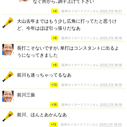
なぐ所から､調子上げて下さい
+4
阪神タイガースファンさん
2025,7/5 18:21
大山去年まではもう少し広角に打ってたと思うけ
ど、今年はほぼ引っ張りだなあ
+6
阪神タイガースファンさん
2025,7/5 18:18
長打こそないですが､単打はコンスタントに出るよ
うになってきました
+6
阪神タイガースファンさん
2025,7/5 18:18
前川も迷っちゃってるなあ
+13
阪神タイガースファンさん
2025,7/5 18:19
前川三振
+16
阪神タイガースファンさん
2025,7/5 18:19
前川、ほんとあかんなあ
+13
阪神タイガースファンさん
2025,7/5 18:20