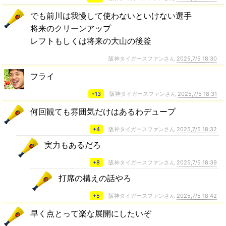
でも前川は我慢して使わないといけない選手
将来のクリーンアップ
レフトもしくは将来の大山の後釜
阪神タイガースファンさん
2025,7/5 18:30
フライ
+13
阪神タイガースファンさん
2025,7/5 18:31
何回観ても雰囲気だけはあるわデュープ
+4
阪神タイガースファンさん
2025,7/5 18:32
実力もあるだろ
+8
阪神タイガースファンさん
2025,7/5 18:39
打席の構えの話やろ
+5
阪神タイガースファンさん
2025,7/5 18:42
早く点とって楽な展開にしたいぞ