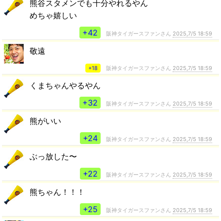
熊谷スタメンでも十分やれるやん
めちゃ嬉しい
+42
阪神タイガースファンさん
2025,7/5 18:59
敬遠
+18
阪神タイガースファンさん
2025,7/5 18:59
くまちゃんやるやん
+32
阪神タイガースファンさん
2025,7/5 18:59
熊がいい
+24
阪神タイガースファンさん
2025,7/5 18:59
ぶっ放した〜
+22
阪神タイガースファンさん
2025,7/5 18:59
熊ちゃん！！！
+25
阪神タイガースファンさん
2025,7/5 18:59