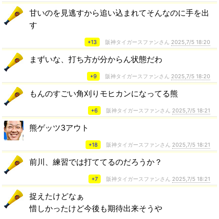
甘いのを見逃すから追い込まれてそんなのに手を出
す
+13
阪神タイガースファンさん
2025,7/5 18:20
まずいな、打ち方が分からん状態だわ
+9
阪神タイガースファンさん
2025,7/5 18:20
もんのすごい角刈りモヒカンになってる熊
+6
阪神タイガースファンさん
2025,7/5 18:21
熊ゲッツ3アウト
+18
阪神タイガースファンさん
2025,7/5 18:21
前川、練習では打ててるのだろうか？
+7
阪神タイガースファンさん
2025,7/5 18:21
捉えたけどなぁ
惜しかったけど今後も期待出来そうや