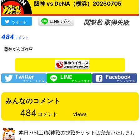
阪神 vs DeNA（横浜）20250705
閲覧数 取得失敗
ツイート
484
コメント
阪神がんばれ🐯
みんなのコメント
484
コメント
views
本日7/5(土)阪神戦の観戦チケットは完売いたしまし