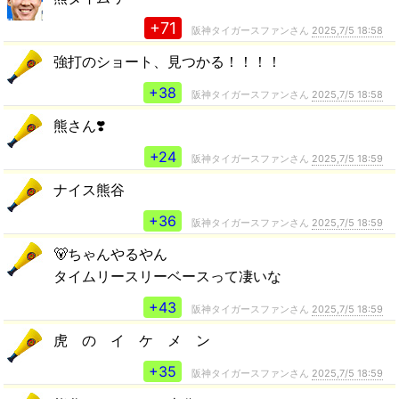
+71
阪神タイガースファンさん
2025,7/5 18:58
強打のショート、見つかる！！！！
+38
阪神タイガースファンさん
2025,7/5 18:58
熊さん❣️
+24
阪神タイガースファンさん
2025,7/5 18:59
ナイス熊谷
+36
阪神タイガースファンさん
2025,7/5 18:59
🐻ちゃんやるやん
タイムリースリーベースって凄いな
+43
阪神タイガースファンさん
2025,7/5 18:59
虎 の イ ケ メ ン
+35
阪神タイガースファンさん
2025,7/5 18:59