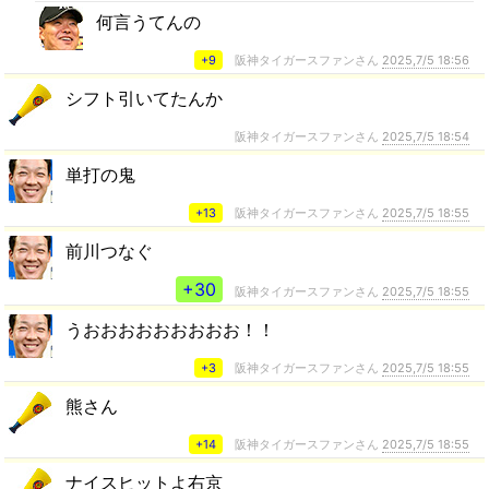
何言うてんの
+9
阪神タイガースファンさん
2025,7/5 18:56
シフト引いてたんか
阪神タイガースファンさん
2025,7/5 18:54
単打の鬼
+13
阪神タイガースファンさん
2025,7/5 18:55
前川つなぐ
+30
阪神タイガースファンさん
2025,7/5 18:55
うおおおおおおおおお！！
+3
阪神タイガースファンさん
2025,7/5 18:55
熊さん
+14
阪神タイガースファンさん
2025,7/5 18:55
ナイスヒットよ右京