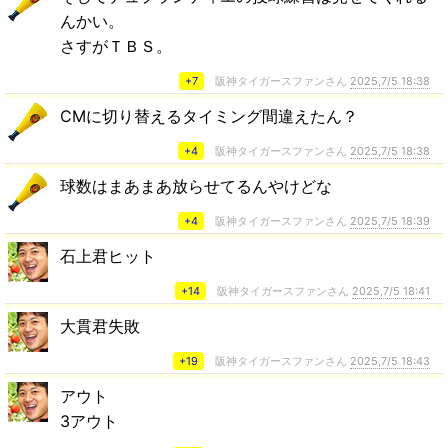
んかい。
さすがＴＢＳ。
+7
阪神タイガースファンさん
2025,7/5 18:38
CMに切り替えるタイミング間違えたん？
+4
阪神タイガースファンさん
2025,7/5 18:38
球数はまあまあ放らせてるんやけどな
+4
阪神タイガースファンさん
2025,7/5 18:39
石上君ヒット
+14
阪神タイガースファンさん
2025,7/5 18:41
大貫君失敗
+19
阪神タイガースファンさん
2025,7/5 18:43
アウト
3アウト