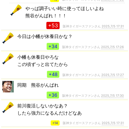
やっぱ調子いい時に使ってほしいよね
熊谷がんばれ！！！
+53
阪神タイガースファンさん
2025,7/5 17:31
今日は小幡が休養日かな？
+34
阪神タイガースファンさん
2025,7/5 17:26
小幡も休養日やろな
この頃ずっと出てたから
+48
阪神タイガースファンさん
2025,7/5 17:27
同期 熊谷がんばれ
+36
阪神タイガースファンさん
2025,7/5 17:30
前川復活しないかなあ？
したら強力になるんだけどなあ
+14
阪神タイガースファンさん
2025,7/5 17:31