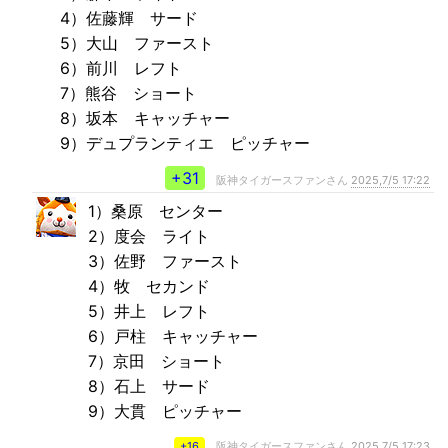
4）佐藤輝 サード
5）大山 ファースト
6）前川 レフト
7）熊谷 ショート
8）坂本 キャッチャー
9）デュプランティエ ピッチャー
+31
阪神タイガースファンさん
2025,7/5 17:22
1）桑原 センター
2）度会 ライト
3）佐野 ファースト
4）牧 セカンド
5）井上 レフト
6）戸柱 キャッチャー
7）京田 ショート
8）石上 サード
9）大貫 ピッチャー
+16
阪神タイガースファンさん
2025,7/5 17:23