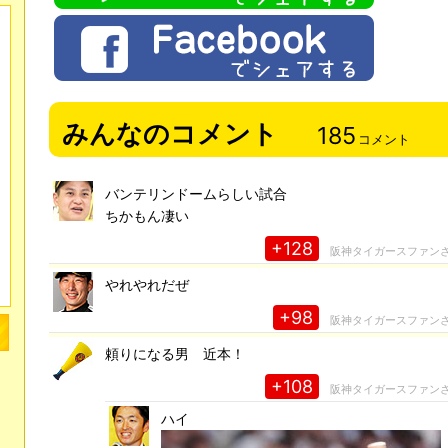
みんなのコメント
185
コメント
バンテリンドームらしい試合
ちかもん凄い
+128
阪神タイガースファン
やれやれだぜ
+98
阪神タイガースファン
頼りになる男 近本！
+108
阪神タイガースファン
ハイ