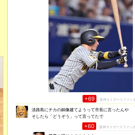
+69
阪神タイガースファン
淡路島にチカの銅像建てようって市長に言ったんや
そしたら「どうぞう」って言ってたで
+60
阪神タイガースファン