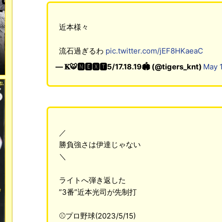
近本様々
流石過ぎるわ
pic.twitter.com/jEF8HKaeaC
— 𝐊🐯🅽🅴🆇🆃5/17.18.19🏟️ (@tigers_knt)
May 
／
勝負強さは伊達じゃない
＼
ライトへ弾き返した
”3番”近本光司が先制打
⚾プロ野球(2023/5/15)