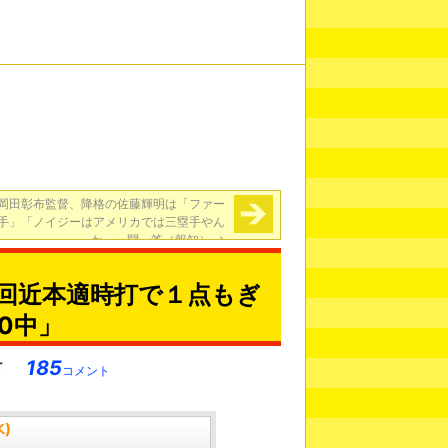
岡田彰布監督、降格の佐藤輝明は「ファー
手」「ノイジーはアメリカでは三塁手やん
か」一問一答（報知）
→
回近本適時打で１点もぎ
0中」
185
コメント
水)