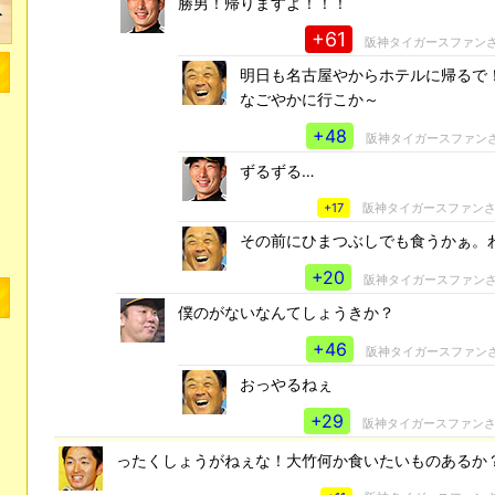
勝男！帰りますよ！！！
+61
阪神タイガースファン
明日も名古屋やからホテルに帰るで
なごやかに行こか～
+48
阪神タイガースファン
ずるずる…
+17
阪神タイガースファン
その前にひまつぶしでも食うかぁ。
+20
阪神タイガースファン
僕のがないなんてしょうきか？
+46
阪神タイガースファン
おっやるねぇ
+29
阪神タイガースファン
ったくしょうがねぇな！大竹何か食いたいものあるか