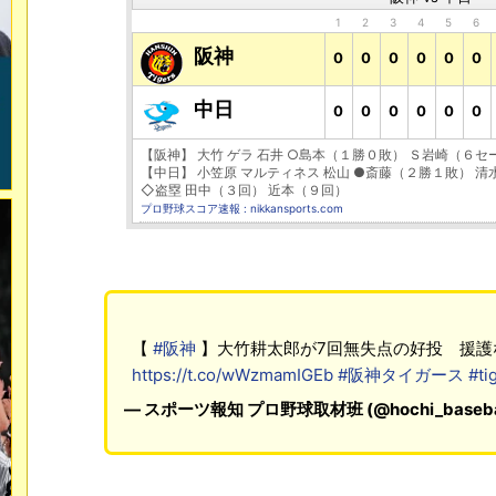
1
2
3
4
5
6
阪神
0
0
0
0
0
0
中日
0
0
0
0
0
0
【阪神】 大竹 ゲラ 石井 ○島本（１勝０敗） Ｓ岩崎（６セ
【中日】 小笠原 マルティネス 松山 ●斎藤（２勝１敗） 清
◇盗塁 田中（３回） 近本（９回）
プロ野球スコア速報 : nikkansports.com
【
#阪神
】大竹耕太郎が7回無失点の好投 援護
https://t.co/wWzmamIGEb
#阪神タイガース
#ti
— スポーツ報知 プロ野球取材班 (@hochi_baseba