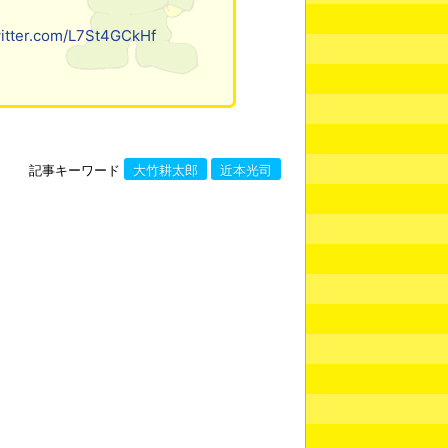
witter.com/L7St4GCkHf
記事キーワード
大竹耕太郎
近本光司