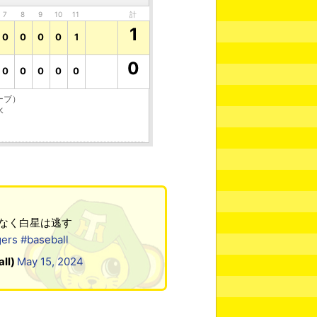
7
8
9
10
11
計
1
0
0
0
0
1
0
0
0
0
0
0
ーブ）
水
なく白星は逃す
gers
#baseball
ll)
May 15, 2024