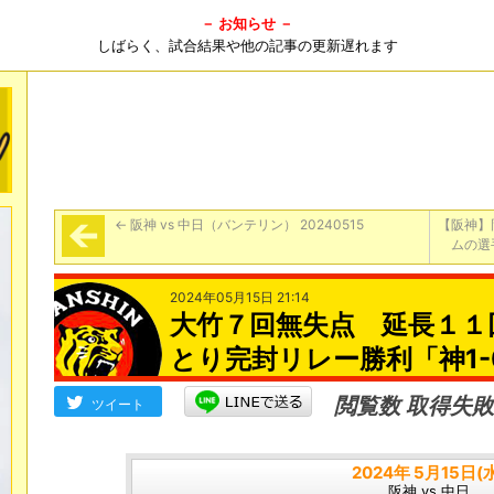
－ お知らせ －
しばらく、試合結果や他の記事の更新遅れます
←
阪神 vs 中日（バンテリン） 20240515
【阪神】
ムの選
2024年05月15日 21:14
大竹７回無失点 延長１１
とり完封リレー勝利「神1-
閲覧数 取得失敗
ツイート
2024年 5月15日(
阪神 vs 中日