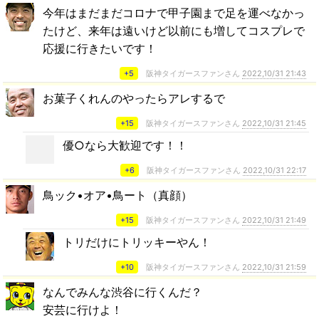
今年はまだまだコロナで甲子園まで足を運べなかっ
たけど、来年は遠いけど以前にも増してコスプレで
応援に行きたいです！
+5
阪神タイガースファンさん
2022,10/31 21:43
お菓子くれんのやったらアレするで
+15
阪神タイガースファンさん
2022,10/31 21:45
優○なら大歓迎です！！
+6
阪神タイガースファンさん
2022,10/31 22:17
鳥ック•オア•鳥ート（真顔）
+15
阪神タイガースファンさん
2022,10/31 21:49
トリだけにトリッキーやん！
+10
阪神タイガースファンさん
2022,10/31 21:59
なんでみんな渋谷に行くんだ？
安芸に行けよ！