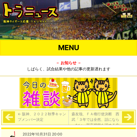
MENU
－ お知らせ －
しばらく、試合結果や他の記事の更新遅れます
←
阪神、２０２２秋季キャン
森友哉、ＦＡ権行使決断 西
プメンバー決定
武「３年では全然、話になら
ない」宣言残留を認める方
針 オリックス４年契約１６
2022年10月31日 20:00
億プラス出来高の大型オファ