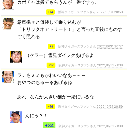
カボチャは煮てもらうんが一番ですぅ。
+14
阪神タイガースファンさん
2022,10/31 20:53
意気揚々と仮装して乗り込むが
「トリックオアトリート！」と言った直後にものす
ごく照れる
+9
阪神タイガースファンさん
2022,10/31 20:57
（ケラー）雪見ダイフクあげるよ
+12
阪神タイガースファンさん
2022,10/31 21:38
ラテもミミもかわいいなあ～～～
おやつのちゅーるあげるね
あれ…なんか大きい猫が一緒にいるな…
+16
阪神タイガースファンさん
2022,10/31 20:59
んにゃ？！
+34
阪神タイガースファンさん
2022,10/31 21:30