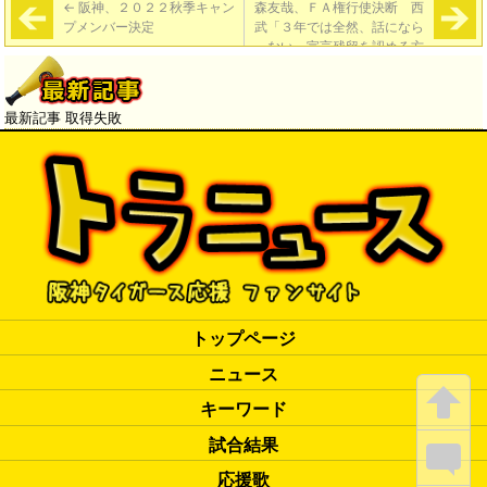
←
阪神、２０２２秋季キャン
森友哉、ＦＡ権行使決断 西
プメンバー決定
武「３年では全然、話になら
ない」宣言残留を認める方
針 オリックス４年契約１６
億プラス出来高の大型オファ
ー、巨人も争奪参戦か
→
最新記事 取得失敗
トップページ
ニュース
キーワード
試合結果
応援歌