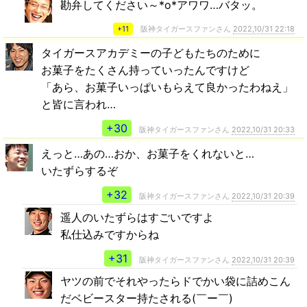
勘弁してください～*o*アワワ…バタッ。
+11
阪神タイガースファンさん
2022,10/31 22:18
タイガースアカデミーの子どもたちのために
お菓子をたくさん持っていったんですけど
「あら、お菓子いっぱいもらえて良かったわねえ」
と皆に言われ…
+30
阪神タイガースファンさん
2022,10/31 20:33
えっと…あの…おか、お菓子をくれないと…
いたずらするぞ
+32
阪神タイガースファンさん
2022,10/31 20:39
遥人のいたずらはすごいですよ
私仕込みですからね
+31
阪神タイガースファンさん
2022,10/31 20:39
ヤツの前でそれやったらドでかい袋に詰めこん
だベビースター持たされる(￣ー￣)