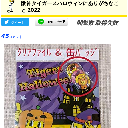
阪神タイガースハロウィンにありがちなこ
ー、巨人も争奪参戦か
→
と 2022
閲覧数 取得失敗
ツイート
45
コメント