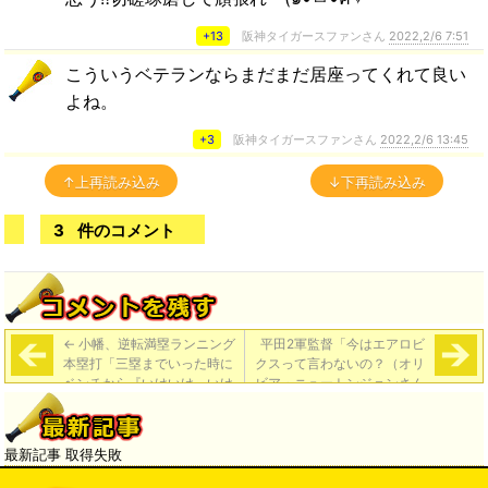
+13
阪神タイガースファンさん
2022,2/6 7:51
こういうベテランならまだまだ居座ってくれて良い
よね。
+3
阪神タイガースファンさん
2022,2/6 13:45
↑上再読み込み
↓下再読み込み
3
件のコメント
←
小幡、逆転満塁ランニング
平田2軍監督「今はエアロビ
本塁打「三塁までいった時に
クスって言わないの？（オリ
ベンチから『いけいけ、いけ
ビア・ニュートンジョンさん
いけ』と。大山さんの声がめ
の歌に乗せて）フィジカル。
っちゃ聞こえて。それでいき
フィジカル。こうやったり
ました」
（監督自身が踊る）してた」
最新記事 取得失敗
→