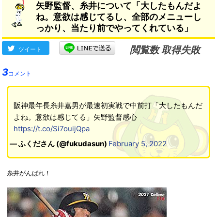
矢野監督、糸井について「大したもんだよ
ました」
（監督自身が踊る）してた」
ね。意欲は感じてるし、全部のメニューし
→
っかり、当たり前でやってくれている」
閲覧数 取得失敗
ツイート
3
コメント
阪神最年長糸井嘉男が最速初実戦で中前打「大したもんだ
よね。意欲は感じてる」矢野監督感心
https://t.co/Si7ouijQpa
— ふくださん (@fukudasun)
February 5, 2022
糸井がんばれ！