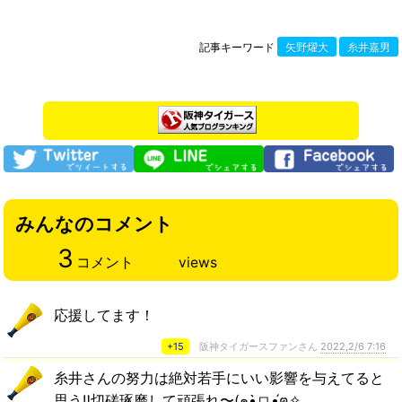
記事キーワード
矢野燿大
糸井嘉男
みんなのコメント
3
コメント
views
応援してます！
+15
阪神タイガースファンさん
2022,2/6 7:16
糸井さんの努力は絶対若手にいい影響を与えてると
思う‼️切磋琢磨して頑張れ〜(๑•̀ㅁ•́ฅ✧