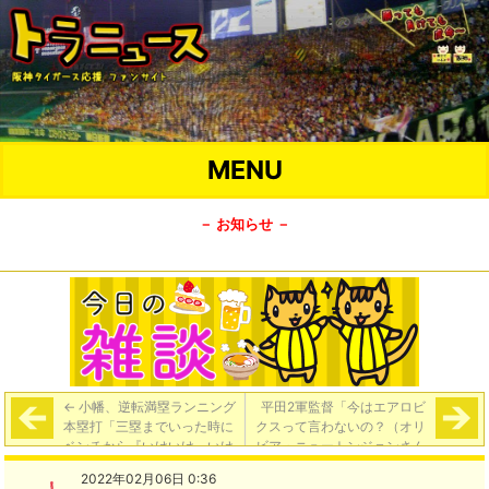
MENU
－ お知らせ －
←
小幡、逆転満塁ランニング
平田2軍監督「今はエアロビ
本塁打「三塁までいった時に
クスって言わないの？（オリ
ベンチから『いけいけ、いけ
ビア・ニュートンジョンさん
いけ』と。大山さんの声がめ
の歌に乗せて）フィジカル。
2022年02月06日 0:36
っちゃ聞こえて。それでいき
フィジカル。こうやったり