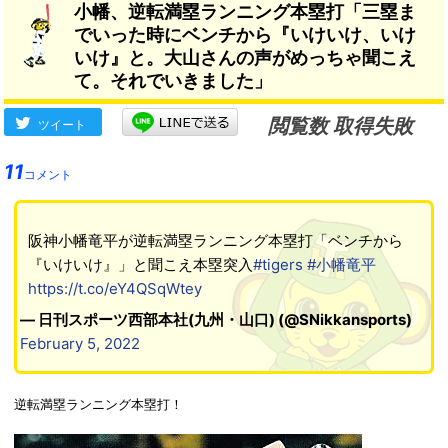
小幡、逆転満塁ランニング本塁打「三塁ま
でいった時にベンチから『いけいけ、いけ
いけ』と。大山さんの声がめっちゃ聞こえ
て。それでいきました」
閲覧数 取得失敗
ツイート
11
コメント
阪神小幡竜平が逆転満塁ランニング本塁打「ベンチから
『いけいけ』」と聞こえ本塁突入
#tigers
#小幡竜平
https://t.co/eY4QSqWtey
— 日刊スポーツ西部本社(九州・山口) (@SNikkansports)
February 5, 2022
逆転満塁ランニング本塁打！