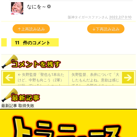
なにを～💢
阪神タイガースファンさん
2022,2/7 0:10
↑上再読み込み
↓下再読み込み
11
件のコメント
←
矢野監督「聖也も1本出た
矢野監督、糸井について「大
けど、中野も向こう（2軍）
したもんだよね。意欲は感じ
に行っているし、ショート、
てるし、全部のメニューしっ
大いにチャンスがあるんで
かり、当たり前でやってくれ
ね」
ている」
→
最新記事 取得失敗