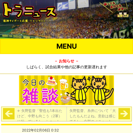
MENU
－ お知らせ －
しばらく、試合結果や他の記事の更新遅れます
←
矢野監督「聖也も1本出た
矢野監督、糸井について「大
けど、中野も向こう（2軍）
したもんだよね。意欲は感じ
に行っているし、ショート、
てるし、全部のメニューしっ
大いにチャンスがあるんで
かり、当たり前でやってくれ
2022年02月06日 0:32
ね」
ている」
→