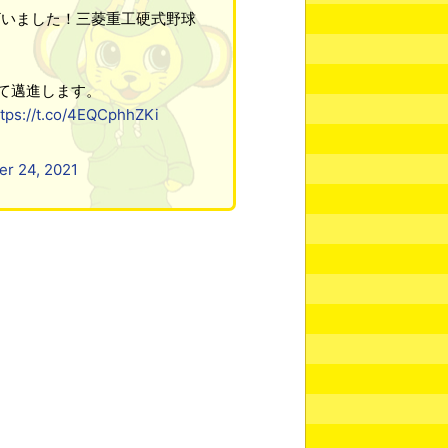
ざいました！三菱重工硬式野球
して邁進します。
ttps://t.co/4EQCphhZKi
r 24, 2021