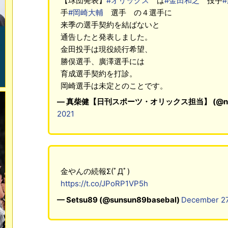
【球団発表】
#オリックス
は
#金田和之
投手
手
#岡崎大輔
選手 の４選手に
来季の選手契約を結ばないと
通告したと発表しました。
金田投手は現役続行希望、
勝俣選手、廣澤選手には
育成選手契約を打診。
岡崎選手は未定とのことです。
— 真柴健【日刊スポーツ・オリックス担当】 (@nikk
2021
金やんの続報Σ(ﾟДﾟ)
https://t.co/JPoRP1VP5h
— Setsu89 (@sunsun89basebal)
December 27