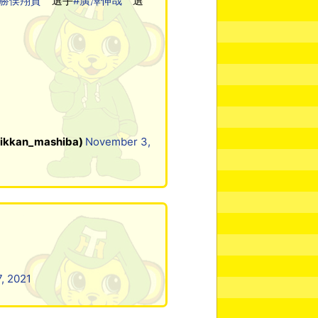
#勝俣翔貴
選手
#廣澤伸哉
選
an_mashiba)
November 3,
, 2021