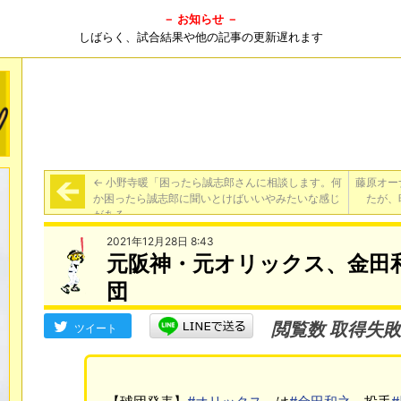
－ お知らせ －
しばらく、試合結果や他の記事の更新遅れます
←
小野寺暖「困ったら誠志郎さんに相談します。何
藤原オー
か困ったら誠志郎に聞いとけばいいやみたいな感じ
たが、
がある」
2021年12月28日 8:43
元阪神・元オリックス、金田和
団
閲覧数 取得失敗
ツイート