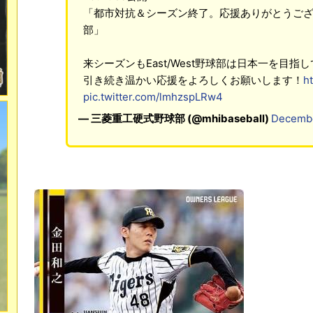
「都市対抗＆シーズン終了。応援ありがとうご
部」
来シーズンもEast/West野球部は日本一を目指
引き続き温かい応援をよろしくお願いします！
h
pic.twitter.com/lmhzspLRw4
— 三菱重工硬式野球部 (@mhibaseball)
Decembe