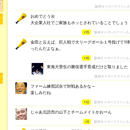
阪神タイガースファン
おめでとう㊗️
大企業入社でご家族もホッとされていることでしょう
+15
阪神タイガースファンさ
金田と云えば、巨人戦で大リーグボール１号投げて1
ったんだよなぁ。
+10
阪神タイガースファンさ
東海大菅生の勝俣選手育成だけど取りました
阪神タイガースファン
ファーム練習試合で対戦あるかな～
楽しみだね
+12
阪神タイガースファンさ
じゃあ元読売の山下とチームメイトかおーん
+5
阪神タイガースファンさ