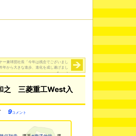
ナー兼球団社長「今年は残念でございまし
昨年から大きな進歩、進化を成し遂げまし
た」
→
之 三菱重工West入
9
コメント