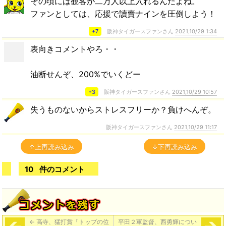
その頃には観客が二万人以上入れるんだよね。
ファンとしては、応援で讀賣ナインを圧倒しよう！
+7
阪神タイガースファンさん
2021,10/29 1:34
表向きコメントやろ・・
油断せんぞ、200%でいくどー
+3
阪神タイガースファンさん
2021,10/29 10:57
失うものないからストレスフリーか？負けへんぞ。
阪神タイガースファンさん
2021,10/29 11:17
↑上再読み込み
↓下再読み込み
10
件のコメント
←
高寺、猛打賞「トップの位
平田２軍監督、西勇輝につい