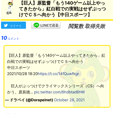
【巨人】原監督「もう140ゲーム以上やっ
てきたから」紅白戦での実戦はせずぶっつ
けでＣＳへ向かう【中日スポーツ】
閲覧数 取得失敗
ツイート
10
コメント
【巨人】原監督「もう140ゲーム以上やってきたから」紅
白戦での実戦はせずぶっつけでＣＳへ向かう
中日スポーツ
2021/10/28 18:20
https://t.co/14fQuwfkgr
巨人がぶっつけでクライマックスシリーズ（CS）へ向
かう。原辰徳…
pic.twitter.com/6hdbtadBhW
— ドラペイ (@Dorapeinet)
October 28, 2021