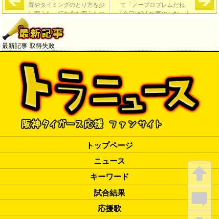
置やタイミングのとり方を少
て「ノープロブレムだね」
し変えた。打ち方を変えたの
「今日は9人で爽やかな、走
がいい感じになっている」
塁や見事な野球よ…爽やかナ
インだよ。池田高校」
→
最新記事 取得失敗
トップページ
ニュース
キーワード
試合結果
応援歌