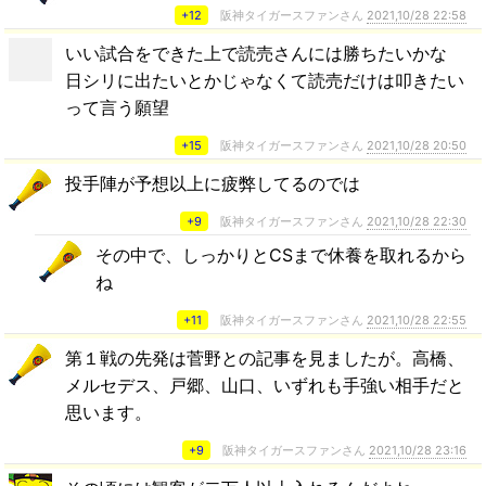
+12
阪神タイガースファンさん
2021,10/28 22:58
いい試合をできた上で読売さんには勝ちたいかな
日シリに出たいとかじゃなくて読売だけは叩きたい
って言う願望
+15
阪神タイガースファンさん
2021,10/28 20:50
投手陣が予想以上に疲弊してるのでは
+9
阪神タイガースファンさん
2021,10/28 22:30
その中で、しっかりとCSまで休養を取れるから
ね
+11
阪神タイガースファンさん
2021,10/28 22:55
第１戦の先発は菅野との記事を見ましたが。高橋、
メルセデス、戸郷、山口、いずれも手強い相手だと
思います。
+9
阪神タイガースファンさん
2021,10/28 23:16