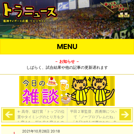
MENU
－ お知らせ －
しばらく、試合結果や他の記事の更新遅れます
←
高寺、猛打賞「トップの位
平田２軍監督、西勇輝につい
置やタイミングのとり方を少
て「ノープロブレムだね」
し変えた。打ち方を変えたの
「今日は9人で爽やかな、走
がいい感じになっている」
塁や見事な野球よ…爽やかナ
2021年10月28日 20:18
インだよ。池田高校」
→