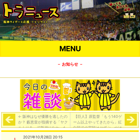
MENU
－ お知らせ －
←
阪神はなぜ優勝を逃したの
【巨人】原監督「もう140ゲ
か？ 藪恵壹が指摘する「ヤク
ーム以上やってきたから」紅
ルトにあって阪神になかった
白戦での実戦はせずぶっつけ
もの」【Number Web】
でＣＳへ向かう【中日スポー
2021年10月28日 20:15
ツ】
→