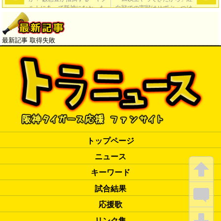
ルトにあって阪神になかった
白戦での実戦はせずぶっつけ
もの」【Number Web】
でＣＳへ向かう【中日スポー
ツ】
→
最新記事 取得失敗
トップページ
ニュース
キーワード
試合結果
応援歌
リンク集