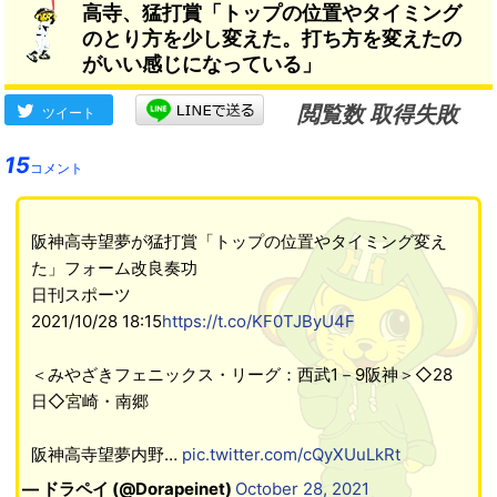
高寺、猛打賞「トップの位置やタイミング
のとり方を少し変えた。打ち方を変えたの
がいい感じになっている」
閲覧数 取得失敗
ツイート
15
コメント
阪神高寺望夢が猛打賞「トップの位置やタイミング変え
た」フォーム改良奏功
日刊スポーツ
2021/10/28 18:15
https://t.co/KF0TJByU4F
＜みやざきフェニックス・リーグ：西武1－9阪神＞◇28
日◇宮崎・南郷
阪神高寺望夢内野…
pic.twitter.com/cQyXUuLkRt
— ドラペイ (@Dorapeinet)
October 28, 2021