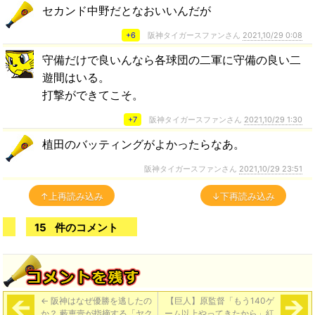
セカンド中野だとなおいいんだが
+6
阪神タイガースファンさん
2021,10/29 0:08
守備だけで良いんなら各球団の二軍に守備の良い二
遊間はいる。
打撃ができてこそ。
+7
阪神タイガースファンさん
2021,10/29 1:30
植田のバッティングがよかったらなあ。
阪神タイガースファンさん
2021,10/29 23:51
↑上再読み込み
↓下再読み込み
15
件のコメント
←
阪神はなぜ優勝を逃したの
【巨人】原監督「もう140ゲ
か？ 藪恵壹が指摘する「ヤク
ーム以上やってきたから」紅