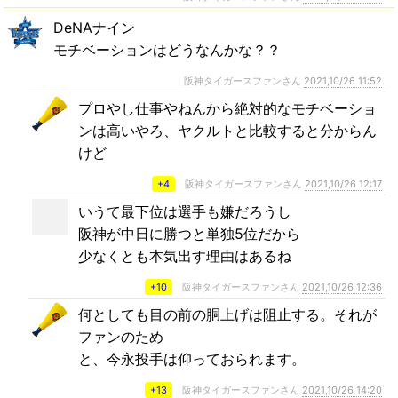
DeNAナイン
モチベーションはどうなんかな？？
阪神タイガースファンさん
2021,10/26 11:52
プロやし仕事やねんから絶対的なモチベーショ
ンは高いやろ、ヤクルトと比較すると分からん
けど
+4
阪神タイガースファンさん
2021,10/26 12:17
いうて最下位は選手も嫌だろうし
阪神が中日に勝つと単独5位だから
少なくとも本気出す理由はあるね
+10
阪神タイガースファンさん
2021,10/26 12:36
何としても目の前の胴上げは阻止する。それが
ファンのため
と、今永投手は仰っておられます。
+13
阪神タイガースファンさん
2021,10/26 14:20