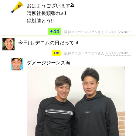
おはようございます🙇
晴柳社長頑張れ✊‼️
絶対勝とう‼️
+44
阪神タイガースファンさん
2021,10/26 8:15
今日は､デニムの日だって👖
+18
阪神タイガースファンさん
2021,10/26 8:13
ダメージジーンズ海