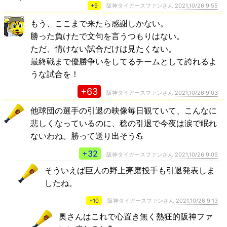
+9
阪神タイガースファンさん
2021,10/26 9:55
もう、ここまで来たら感謝しかない。
勝った負けたで文句を言うつもりはない。
ただ、情けない試合だけは見たくない。
最終戦まで優勝争いをしてるチームとして誇れるよ
うな試合を！
+63
阪神タイガースファンさん
2021,10/26 9:03
他球団の選手の引退の映像毎日観ていて、こんなに
悲しくなっているのに、稔の引退で今夜は涙で眠れ
ないわね。勝って送り出そう💪
+32
阪神タイガースファンさん
2021,10/26 9:09
そういえば巨人の野上亮磨投手も引退発表しま
したね。
+10
阪神タイガースファンさん
2021,10/26 9:13
奥さんはこれで心置き無く熱狂的阪神ファ