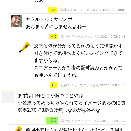
+18
阪神タイガースファンさん
2021,10/26 10:07
ヤクルトってサウスポー
あんまり苦にしませんよねー
+10
阪神タイガースファンさん
2021,10/26 9:46
次来る球が分かってるかのように体開かず
引き付けて気持ちよく強いスイングできて
ますからね。
スコアラーとか打者の配球読みとかがとて
も凄いんでしょうね。
+5
阪神タイガースファンさん
2021,10/26 11:35
まずは自分とこが勝つことやね
小笠原ってめっちゃやられてるイメージあるのに防
御率2.70で3勝負け無しなのが意外やな
+22
阪神タイガースファンさん
2021,10/26 9:22
前回小笠原くんが負け投手なったけど、７回１