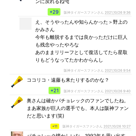
ンに戻れるね🐅
+29
阪神タイガースファンさん
2021,10/26 9:36
え、そうやったんや知らんかった＞野上の
かみさん
今年も離脱するまでは良かっただけに巨人
も残念やったやろな
あのままリリーフとして復活してたら星取
りもどうなってたかわからんし
阪神タイガースファンさん
2021,10/26 9:54
ココリコ・遠藤も来たりするのかな？
+21
阪神タイガースファンさん
2021,10/26 9:40
奥さんは確かパチョレックのファンでしたね。
まあ家族が巨人の選手でも、本人は阪神ファン
だと思います(笑)
+11
阪神タイガースファンさん
2021,10/26 10:27
パチョレック懐かしいな。1992年を思い出す