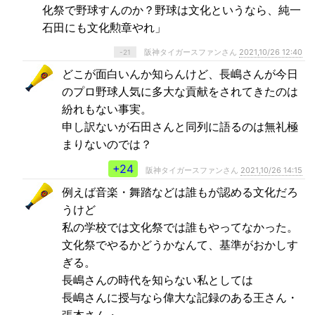
化祭で野球すんのか？野球は文化というなら、純一
石田にも文化勲章やれ」
阪神タイガースファンさん
2021,10/26 12:40
-21
どこが面白いんか知らんけど、長嶋さんが今日
のプロ野球人気に多大な貢献をされてきたのは
紛れもない事実。
申し訳ないが石田さんと同列に語るのは無礼極
まりないのでは？
+24
阪神タイガースファンさん
2021,10/26 14:15
例えば音楽・舞踏などは誰もが認める文化だろ
うけど
私の学校では文化祭では誰もやってなかった。
文化祭でやるかどうかなんて、基準がおかしす
ぎる。
長嶋さんの時代を知らない私としては
長嶋さんに授与なら偉大な記録のある王さん・
張本さん・