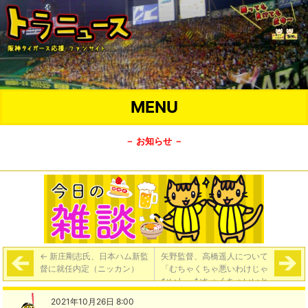
MENU
－ お知らせ －
←
新庄剛志氏、日本ハム新監
矢野監督、高橋遥人について
督に就任内定（ニッカン）
「むちゃくちゃ悪いわけじゃ
ないし、むちゃくちゃいいと
いうわけでもない。無理はさ
2021年10月26日 8:00
せられないかな」
→