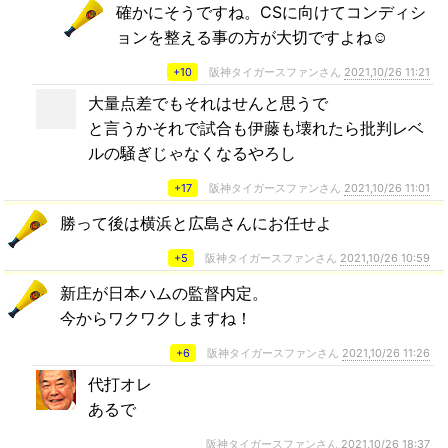
確かにそうですね。CSに向けてコンディシ
ョンを整える事の方が大切ですよね☺️
+10
阪神タイガースファンさん
2021,10/26 11:21
大量点差でもそれはせんと思うで
と言うかそれで試合も伊藤も壊れたら批判レベ
ルの騒ぎじゃなくなるやろし
+17
阪神タイガースファンさん
2021,10/26 11:01
勝って後は横浜と広島さんにお任せよ
+5
阪神タイガースファンさん
2021,10/26 10:59
新庄が日本ハムの監督内定。
今からワクワクしますね！
+6
阪神タイガースファンさん
2021,10/26 11:26
代打オレ
あるで
阪神タイガースファンさん
2021,10/26 18:37