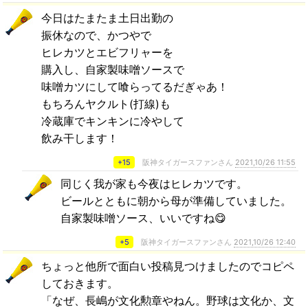
今日はたまたま土日出勤の
振休なので、かつやで
ヒレカツとエビフリャーを
購入し、自家製味噌ソースで
味噌カツにして喰らってるだぎゃあ！
もちろんヤクルト(打線)も
冷蔵庫でキンキンに冷やして
飲み干します！
+15
阪神タイガースファンさん
2021,10/26 11:55
同じく我が家も今夜はヒレカツです。
ビールとともに朝から母が準備していました。
自家製味噌ソース、いいですね😋
+5
阪神タイガースファンさん
2021,10/26 12:40
ちょっと他所で面白い投稿見つけましたのでコピペ
しておきます。
「なぜ、長嶋が文化勲章やねん。野球は文化か、文