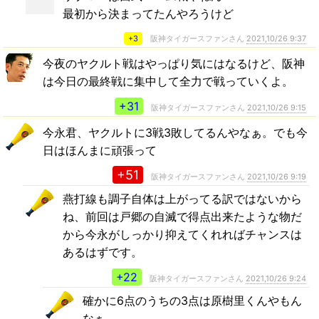
最初から決まってたんやろうけど
+3
阪神タイガースファンさん
2021,10/26 9:37
今夜のヤクルト戦はやっぱり気にはなるけど、阪神
は今日の最終戦に集中して全力で戦っていくよ。
+31
阪神タイガースファンさん
2021,10/26 9:15
今永君、ヤクルトに3戦3敗してるんやなぁ。でも今
日はほんまに頑張って
+51
阪神タイガースファンさん
2021,10/26 9:19
燕打線も調子自体は上がってる訳ではないから
ね、前回は戸郷の自滅で得点出来たような物だ
から今永がしっかり抑えてくれればチャンスは
あるはずです。
+22
阪神タイガースファンさん
2021,10/26 9:24
確かに6点のうちの3点は原樹里くんやもん
なぁ