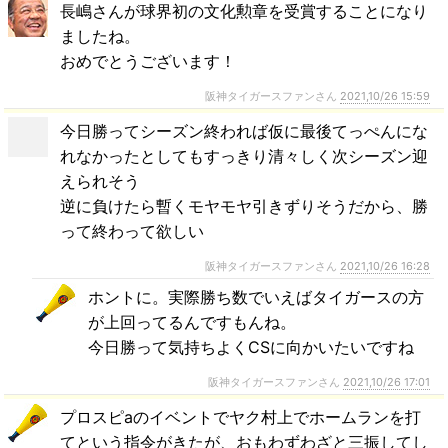
長嶋さんが球界初の文化勲章を受賞することになり
ましたね。
おめでとうございます！
阪神タイガースファンさん
2021,10/26 15:59
今日勝ってシーズン終われば仮に最後てっぺんにな
れなかったとしてもすっきり清々しく次シーズン迎
えられそう
逆に負けたら暫くモヤモヤ引きずりそうだから、勝
って終わって欲しい
阪神タイガースファンさん
2021,10/26 16:28
ホントに。実際勝ち数でいえばタイガースの方
が上回ってるんですもんね。
今日勝って気持ちよくCSに向かいたいですね
阪神タイガースファンさん
2021,10/26 17:01
プロスピaのイベントでヤク村上でホームランを打
てという指令がきたが、おもわずわざと三振してし