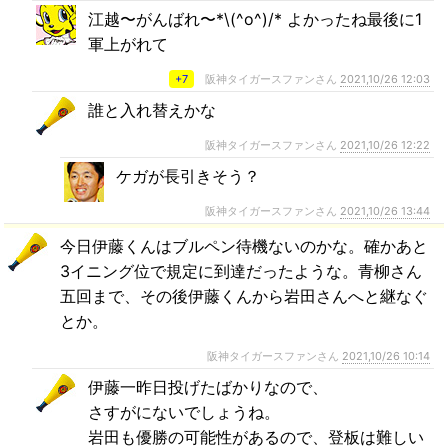
江越〜がんばれ〜*\(^o^)/* よかったね最後に1
軍上がれて
+7
阪神タイガースファンさん
2021,10/26 12:03
誰と入れ替えかな
阪神タイガースファンさん
2021,10/26 12:22
ケガが長引きそう？
阪神タイガースファンさん
2021,10/26 13:44
今日伊藤くんはブルペン待機ないのかな。確かあと
3イニング位で規定に到達だったような。青柳さん
五回まで、その後伊藤くんから岩田さんへと継なぐ
とか。
阪神タイガースファンさん
2021,10/26 10:14
伊藤一昨日投げたばかりなので、
さすがにないでしょうね。
岩田も優勝の可能性があるので、登板は難しい