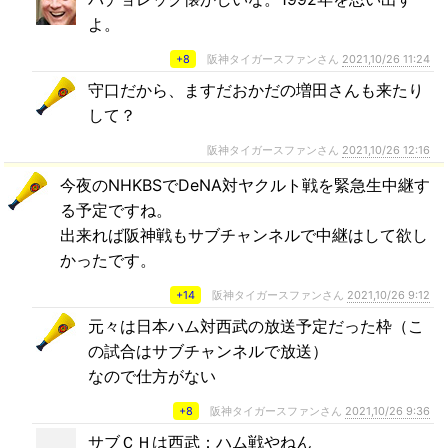
よ。
+8
阪神タイガースファンさん
2021,10/26 11:24
守口だから、ますだおかだの増田さんも来たり
して？
阪神タイガースファンさん
2021,10/26 12:16
今夜のNHKBSでDeNA対ヤクルト戦を緊急生中継す
る予定ですね。
出来れば阪神戦もサブチャンネルで中継はして欲し
かったです。
+14
阪神タイガースファンさん
2021,10/26 9:12
元々は日本ハム対西武の放送予定だった枠（こ
の試合はサブチャンネルで放送）
なので仕方がない
+8
阪神タイガースファンさん
2021,10/26 9:36
サブＣＨは西武：ハム戦やねん