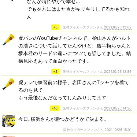
なんか晴れやかで幸せ…
でも夕方にはまた胃がキリキリしてるかも知れ
ん
+5
阪神タイガースファンさん
2021,10/26 13:02
虎バンのYouTubeチャンネルで、桧山さんがハルト
の凄さについて話してたんやけど、後半梅ちゃんと
坂本君のリードの違いについても話してました。結
構見応えあって面白かったです。
+8
阪神タイガースファンさん
2021,10/26 13:56
虎テレで練習前の様子、岩田さんのTシャツを着て
るのを見て
もう最後なんだなってしんみりしてます
+10
阪神タイガースファンさん
2021,10/26 14:30
今日､横浜さんが勝つかどうかで決まる。
阪神タイガースファンさん
2021,10/26 15:01