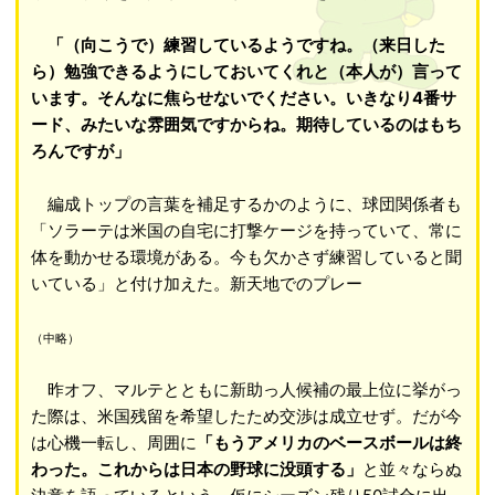
「（向こうで）練習しているようですね。（来日した
ら）勉強できるようにしておいてくれと（本人が）言って
います。そんなに焦らせないでください。いきなり4番サ
ード、みたいな雰囲気ですからね。期待しているのはもち
ろんですが」
編成トップの言葉を補足するかのように、球団関係者も
「ソラーテは米国の自宅に打撃ケージを持っていて、常に
体を動かせる環境がある。今も欠かさず練習していると聞
いている」と付け加えた。新天地でのプレー
（中略）
昨オフ、マルテとともに新助っ人候補の最上位に挙がっ
た際は、米国残留を希望したため交渉は成立せず。だが今
は心機一転し、周囲に
「もうアメリカのベースボールは終
わった。これからは日本の野球に没頭する」
と並々ならぬ