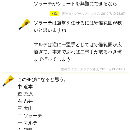
ソラーテがショートを無難にできるなら
+13
阪神タイガースファンさん
2019,7/19 14:07
ソラーテは遊撃を任せるには守備範囲が狭
いと思いますね
マルテは逆に一塁手としては守備範囲が広
過ぎて、本来であれば二塁手が取るべき球
まで捕ってしまう
阪神タイガースファンさん
2019,7/19 20:23
この並びになると思う。
中 近本
遊 糸原
右 糸井
三 大山
二 ソラーテ
一 マルテ
左 福留