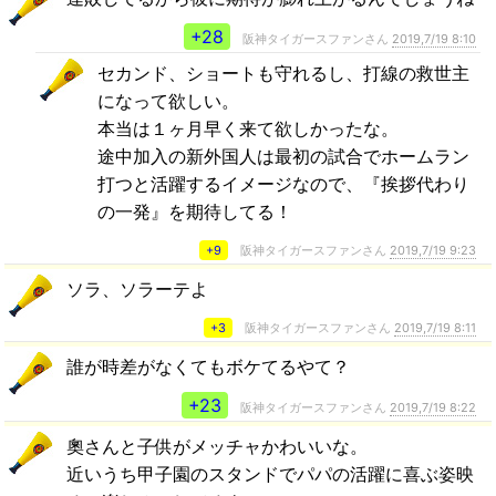
+28
阪神タイガースファンさん
2019,7/19 8:10
セカンド、ショートも守れるし、打線の救世主
になって欲しい。
本当は１ヶ月早く来て欲しかったな。
途中加入の新外国人は最初の試合でホームラン
打つと活躍するイメージなので、『挨拶代わり
の一発』を期待してる！
+9
阪神タイガースファンさん
2019,7/19 9:23
ソラ、ソラーテよ
+3
阪神タイガースファンさん
2019,7/19 8:11
誰が時差がなくてもボケてるやて？
+23
阪神タイガースファンさん
2019,7/19 8:22
奧さんと子供がメッチャかわいいな。
近いうち甲子園のスタンドでパパの活躍に喜ぶ姿映