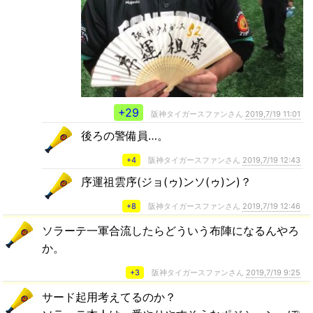
+29
阪神タイガースファンさん
2019,7/19 11:01
後ろの警備員…。
+4
阪神タイガースファンさん
2019,7/19 12:43
序運祖雲序(ジョ(ゥ)ンソ(ゥ)ン)？
+8
阪神タイガースファンさん
2019,7/19 12:46
ソラーテ一軍合流したらどういう布陣になるんやろ
か。
+3
阪神タイガースファンさん
2019,7/19 9:25
サード起用考えてるのか？