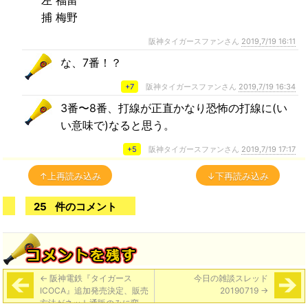
捕 梅野
阪神タイガースファンさん
2019,7/19 16:11
な、7番！？
+7
阪神タイガースファンさん
2019,7/19 16:34
3番〜8番、打線が正直かなり恐怖の打線に(い
い意味で)なると思う。
+5
阪神タイガースファンさん
2019,7/19 17:17
↑上再読み込み
↓下再読み込み
25
件のコメント
←
阪神電鉄『タイガース
今日の雑談スレッド
ICOCA』追加発売決定、販売
20190719
→
方法がネット通販のみに変