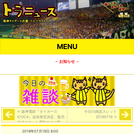
MENU
－ お知らせ －
←
阪神電鉄『タイガース
今日の雑談スレッド
ICOCA』追加発売決定、販売
20190719
→
方法がネット通販のみに変
更・お一人様合計２枚まで。
2019年07月19日 8:00
８月１日（木）１０時発売、