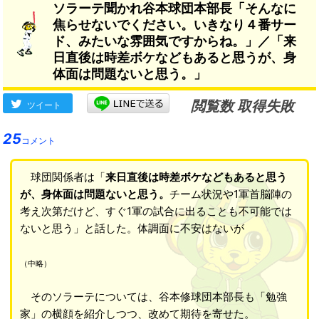
ソラーテ聞かれ谷本球団本部長「そんなに
９月２日より順次発送
焦らせないでください。いきなり４番サー
ド、みたいな雰囲気ですからね。」／「来
日直後は時差ボケなどもあると思うが、身
体面は問題ないと思う。」
閲覧数 取得失敗
ツイート
25
コメント
球団関係者は「
来日直後は時差ボケなどもあると思う
が、身体面は問題ないと思う。
チーム状況や1軍首脳陣の
考え次第だけど、すぐ1軍の試合に出ることも不可能では
ないと思う」と話した。体調面に不安はないが
（中略）
そのソラーテについては、谷本修球団本部長も「勉強
家」の横顔を紹介しつつ、改めて期待を寄せた。