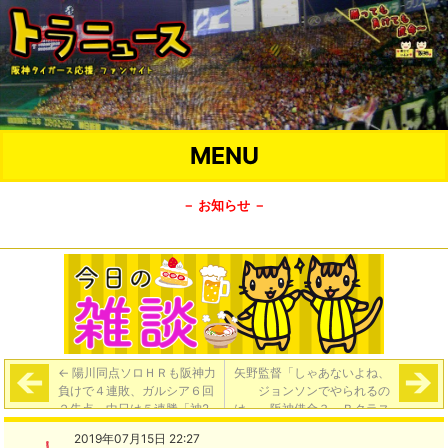
MENU
－ お知らせ －
←
陽川同点ソロＨＲも阪神力
矢野監督「しゃあないよね、
負けで４連敗、ガルシア６回
ジョンソンでやられるの
２失点。中日は５連勝「神2-
は。」阪神借金３、Ｂクラス
4中」
まで０．５ゲーム差、１６日
2019年07月15日 22:27
にも自力Ｖ消滅
→