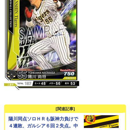
[関連記事]
陽川同点ソロＨＲも阪神力負けで
４連敗、ガルシア６回２失点。中