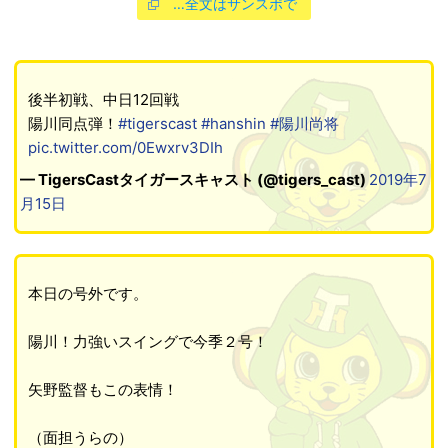
…全文はサンスポで
後半初戦、中日12回戦
陽川同点弾！
#tigerscast
#hanshin
#陽川尚将
pic.twitter.com/0Ewxrv3DIh
— TigersCastタイガースキャスト (@tigers_cast)
2019年7
月15日
本日の号外です。
陽川！力強いスイングで今季２号！
矢野監督もこの表情！
（面担うらの）