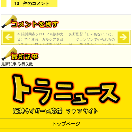
13
件のコメント
←
陽川同点ソロＨＲも阪神力
矢野監督「しゃあないよね、
負けで４連敗、ガルシア６回
ジョンソンでやられるの
２失点。中日は５連勝「神2-
は。」阪神借金３、Ｂクラス
4中」
まで０．５ゲーム差、１６日
にも自力Ｖ消滅
→
最新記事 取得失敗
トップページ