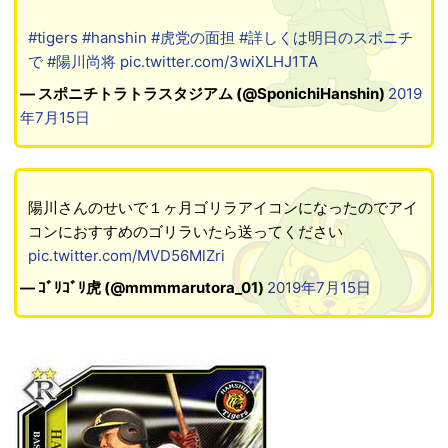
#tigers
#hanshin
#虎党の面担
#詳しくは明日のスポニチ
で
#陽川尚将
pic.twitter.com/3wiXLHJ1TA
— スポニチトラトラスタジアム (@SponichiHanshin)
2019
年7月15日
陽川さんのせいで１ヶ月ゴリラアイコンになったのでアイ
コンにおすすめのゴリラいたら送ってください
pic.twitter.com/MVD56MlZri
— ｺﾞﾘｺﾞﾘ虎 (@mmmmarutora_01)
2019年7月15日