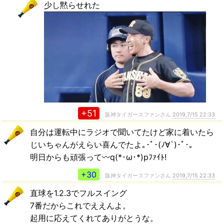
少し黙らせれた
+51
阪神タイガースファンさん
2019,7/15 22:33
自分は運転中にラジオで聞いてたけど家に着いたら
じいちゃんがえらい喜んでたよ｡･ﾟ･(ﾉ∀`)･ﾟ･｡
明日からも頑張って〰️q(*･ω･*)pﾌｧｲﾄ!
+30
阪神タイガースファンさん
2019,7/15 22:33
直球を1.2.3でフルスイング
7番だからこれでええんよ。
起用に応えてくれてありがとうな。